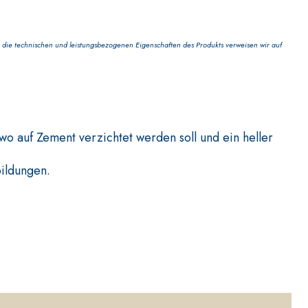
die technischen und leistungsbezogenen Eigenschaften des Produkts verweisen wir auf
N- UND WANDBELÄGE
FASSAFLOOR – VERLEGEGRÜNDE
 auf Zement verzichtet werden soll und ein heller
te auf Anhydrit- und Quarzbasis mit hoher
die Anfertigung von Heizestrichen mit geringer
ildungen.
reichen.