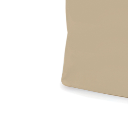
Faserverstärkter weißer Grundputz auf Basis von L
außen