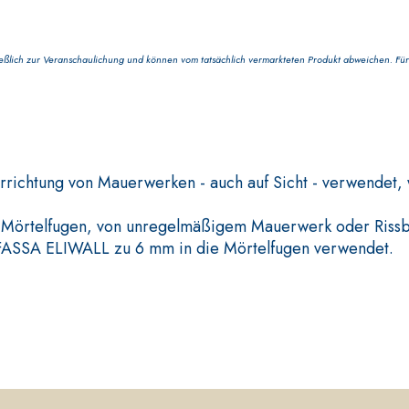
lich zur Veranschaulichung und können vom tatsächlich vermarkteten Produkt abweichen. Für 
KTE
VERLEGESYSTEM FÜR BODE
FASSAFLOOR LA 8.30
htung von Mauerwerken - auch auf Sicht - verwendet, wo
rkter Schnellmörtel
Selbstnivellierende Glät
n, für die Passivierung,
Wärmeleitfähigkeit, für 
 Mörtelfugen, von unregelmäßigem Mauerwerk oder Rissb
tz von Betonbauwerken
Schichtstärke in Innenbe
 FASSA ELIWALL zu 6 mm in die Mörtelfugen verwendet.