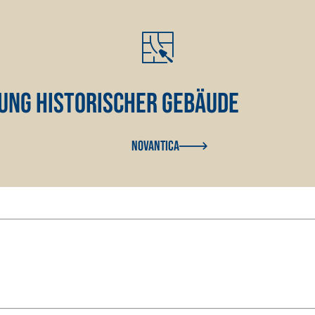
rung historischer Gebäude
Novantica
UND SPACHTELMASSEN
aulischem Naturkalk NHL