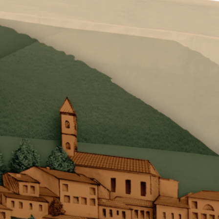
FASSACOLOUR
-System
FA
®
SICURA G3
Ultramatter wasserbasier
ymer-Zement-Basis
Innenbereich