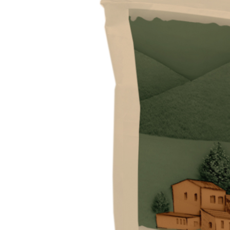
VERLEGESYSTEM FÜR BODEN- UND WANDBELÄGE
AQUAZIP
– WASSERUNDURCHLÄSSIGE DICHTSTOFFE
®
AQUAZIP ONE PRO
Elastische, einkomponentige Dichtmasse auf Pol