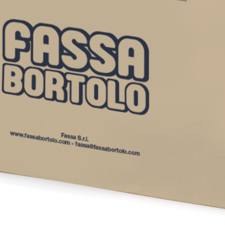
uftkalk, für innen und
Gipskartonplatte