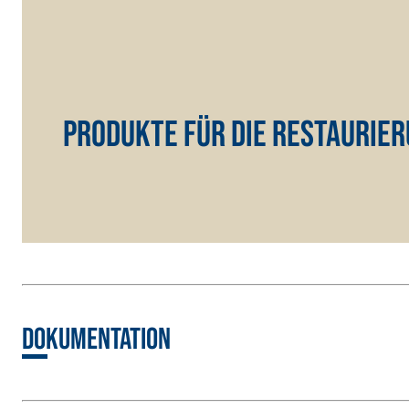
Produkte für die Restaurie
Dokumentation
WÄRMEDÄMMVERBUNDSYSTEM FASSATHERM
KLEBER 
®
A 96 RESPHIRA
Faservergüteter Leicht-Spachtelkleber mit hydr