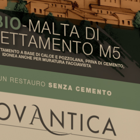
LUFTKALK
GYPSOTECH
-System
BAU
®
®
GYPSOTECH
GypsoLIGNUM