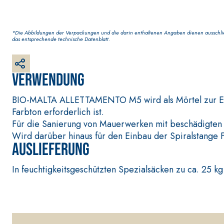
*Die Abbildungen der Verpackungen und die darin enthaltenen Angaben dienen ausschließ
das entsprechende technische Datenblatt.
Verwendung
BETONINSTANDSETZUNGS-SYSTEM
THIXOTROPE PRODU
GEOACTIVE R4 40
BIO-MALTA ALLETTAMENTO M5 wird als Mörtel zur Erric
Polymermodifizierter, thixotroper und faserverstä
Farbton erforderlich ist.
bestehend aus speziellen sulfatbeständigen Binder
Für die Sanierung von Mauerwerken mit beschädigten
die Reparatur, die Verspachtelung und den Schu
Wird darüber hinaus für den Einbau der Spiralstange
Auslieferung
In feuchtigkeitsgeschützten Spezialsäcken zu ca. 25 kg