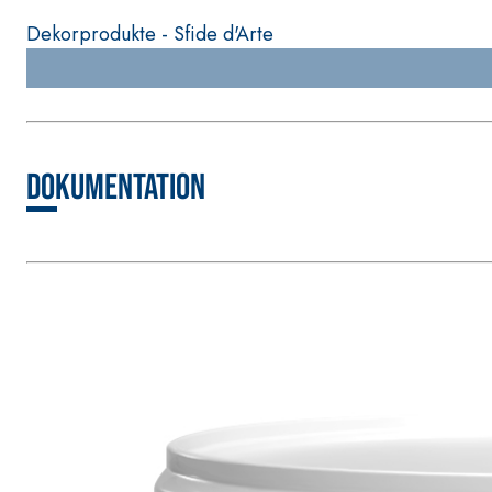
Dekorprodukte - Sfide d'Arte
Dokumentation
BETONINSTANDSETZUNGS-SYSTEM
THIXOTROPE PRODU
GEOACTIVE R4 40
Polymermodifizierter, thixotroper und faserverstä
bestehend aus speziellen sulfatbeständigen Binder
die Reparatur, die Verspachtelung und den Schu