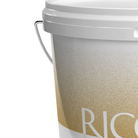
VERLEGESYSTEM FÜR BODEN- UND WANDBELÄGE
AQUAZIP
– WASSERUNDURCHLÄSSIGE DICHTSTOFFE
®
AQUAZIP ONE PRO
Elastische, einkomponentige Dichtmasse auf Pol