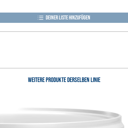
Deiner Liste hinzufügen
KTE
VERLEGESYSTEM FÜR BODE
FASSAFLOOR LA 8.30
rkter Schnellmörtel
Selbstnivellierende Glät
n, für die Passivierung,
Wärmeleitfähigkeit, für 
tz von Betonbauwerken
Schichtstärke in Innenbe
Weitere Produkte derselben Linie