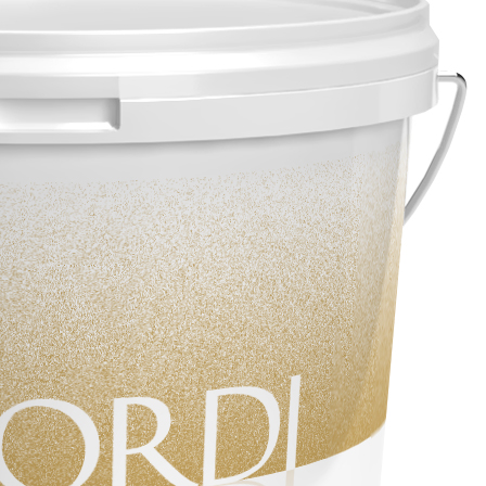
FASSACOLOUR
-System
FA
®
SICURA G3
Ultramatter wasserbasier
ymer-Zement-Basis
Innenbereich