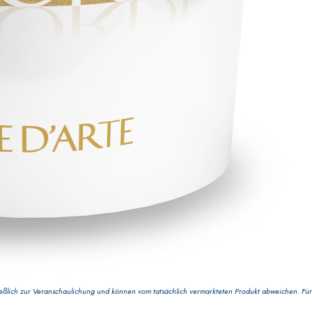
LUFTKALK
GYPSOTECH
-System
BAU
®
lich zur Veranschaulichung und können vom tatsächlich vermarkteten Produkt abweichen. Für 
®
GYPSOTECH
GypsoLIGNUM