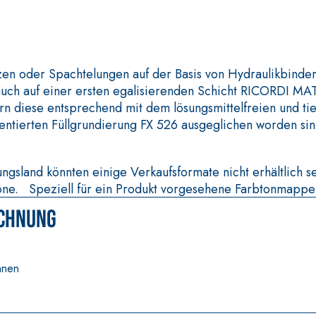
uftkalk, für innen und
Gipskartonplatte
 oder Spachtelungen auf der Basis von Hydraulikbinder,
r auch auf einer ersten egalisierenden Schicht RICORDI M
n diese entsprechend mit dem lösungsmittelfreien und tie
ntierten Füllgrundierung FX 526 ausgeglichen worden sin
gsland könnten einige Verkaufsformate nicht erhältlich s
töne. Speziell für ein Produkt vorgesehene Farbtonmappe
chnung
hnen