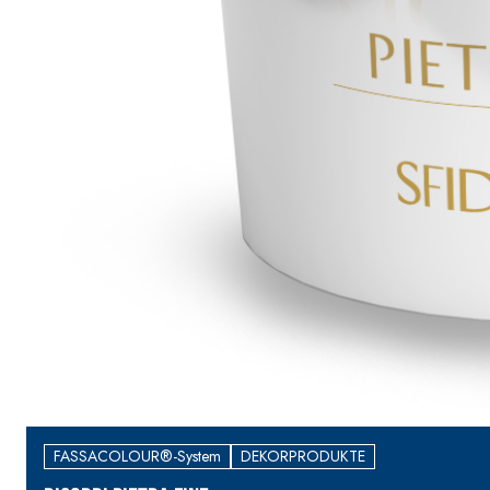
3,5 und speziellen Leichtfüllstoffen
FASSACOLOUR®-System
DEKORPRODUKTE