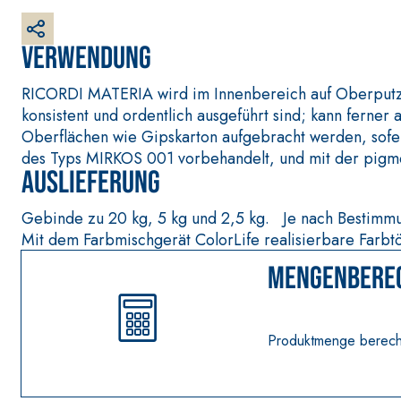
Faserverstärkter weißer Grundputz auf Basis von L
außen
Verwendung
RICORDI MATERIA wird im Innenbereich auf Oberputzen
konsistent und ordentlich ausgeführt sind; kann ferne
Oberflächen wie Gipskarton aufgebracht werden, sofer
des Typs MIRKOS 001 vorbehandelt, und mit der pigme
Auslieferung
Gebinde zu 20 kg, 5 kg und 2,5 kg. Je nach Bestimmun
Mit dem Farbmischgerät ColorLife realisierbare Farb
Mengenbere
Produktmenge berec