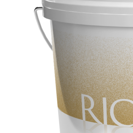
WÄRMEDÄMMVERBUNDSYSTEM FASSATHERM
KLEBER 
®
A 96 RESPHIRA
Faservergüteter Leicht-Spachtelkleber mit hydr