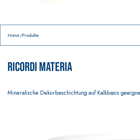
Prodotti in primo piano
download
home
Home
Produkte
RICORDI MATERIA
Mineralische Dekorbeschichtung auf Kalkbasis geeigne