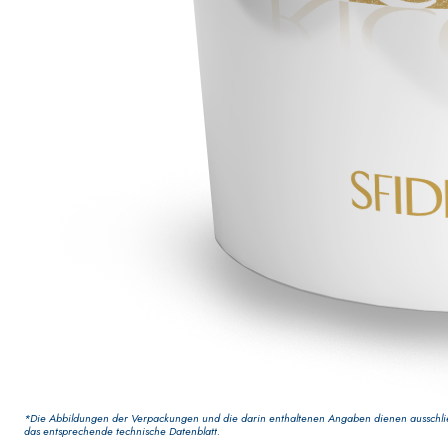
VERPUTZ- UND BAUSYSTEM
PRODUKTE AUF BASIS VON 
*Die Abbildungen der Verpackungen und die darin enthaltenen Angaben dienen ausschließ
KB 13 EVOLUTION
das entsprechende technische Datenblatt.