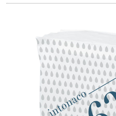
WÄRMEDÄMMVERBUNDSYSTEM FASSATHERM
KLEBER 
®
A 96 RESPHIRA
Faservergüteter Leicht-Spachtelkleber mit hydr