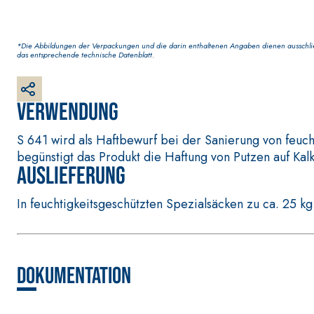
*Die Abbildungen der Verpackungen und die darin enthaltenen Angaben dienen ausschließ
das entsprechende technische Datenblatt.
Verwendung
BETONINSTANDSETZUNGS-SYSTEM
THIXOTROPE PRODU
GEOACTIVE R4 40
S 641 wird als Haftbewurf bei der Sanierung von feuc
Polymermodifizierter, thixotroper und faserverstä
begünstigt das Produkt die Haftung von Putzen auf Ka
Auslieferung
bestehend aus speziellen sulfatbeständigen Binder
die Reparatur, die Verspachtelung und den Schu
In feuchtigkeitsgeschützten Spezialsäcken zu ca. 25 kg
Dokumentation