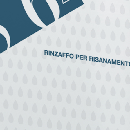
LUFTKALK
GYPSOTECH
-System
BAU
®
®
GYPSOTECH
GypsoLIGNUM