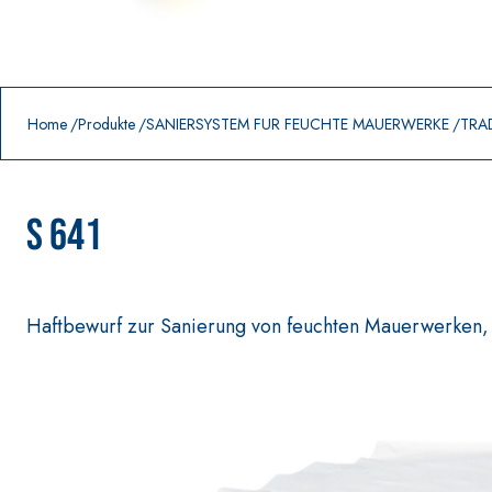
Prodotti in primo piano
download
home
Home
Produkte
SANIERSYSTEM FÜR FEUCHTE MAUERWERKE
TRA
S 641
Haftbewurf zur Sanierung von feuchten Mauerwerken, 