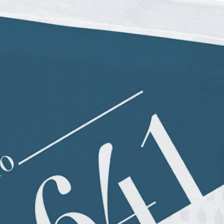
FASSACOLOUR
-System
FA
®
SICURA G3
Ultramatter wasserbasier
ymer-Zement-Basis
Innenbereich