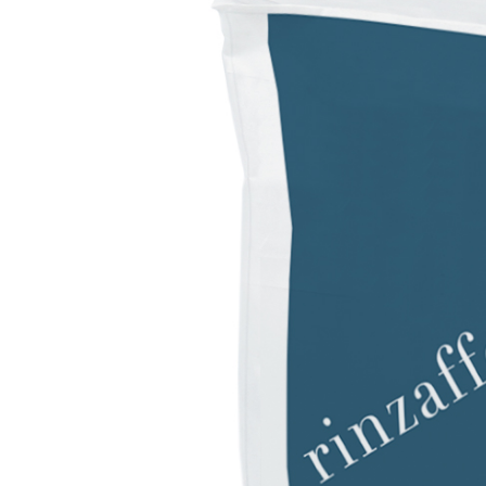
VERLEGESYSTEM FÜR BODEN- UND WANDBELÄGE
AQUAZIP
– WASSERUNDURCHLÄSSIGE DICHTSTOFFE
®
AQUAZIP ONE PRO
Elastische, einkomponentige Dichtmasse auf Pol