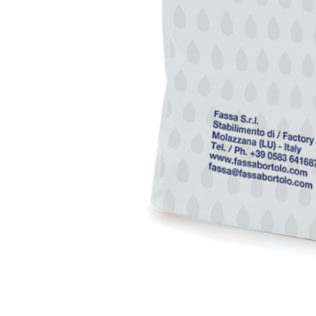
Faserverstärkter weißer Grundputz auf Basis von L
außen