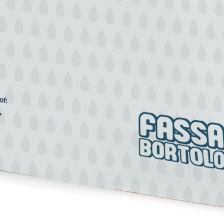
uftkalk, für innen und
Gipskartonplatte