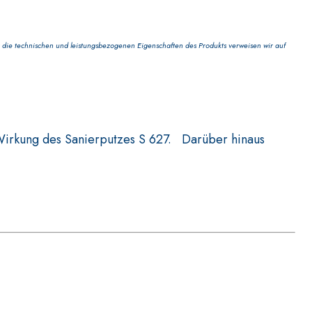
die technischen und leistungsbezogenen Eigenschaften des Produkts verweisen wir auf
N- UND WANDBELÄGE
FASSAFLOOR – VERLEGEGRÜNDE
-Wirkung des Sanierputzes S 627. Darüber hinaus
te auf Anhydrit- und Quarzbasis mit hoher
die Anfertigung von Heizestrichen mit geringer
reichen.