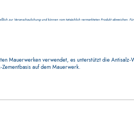
lich zur Veranschaulichung und können vom tatsächlich vermarkteten Produkt abweichen. Für 
KTE
VERLEGESYSTEM FÜR BODE
FASSAFLOOR LA 8.30
hten Mauerwerken verwendet, es unterstützt die Antisalz
rkter Schnellmörtel
Selbstnivellierende Glät
lk-Zementbasis auf dem Mauerwerk.
n, für die Passivierung,
Wärmeleitfähigkeit, für 
tz von Betonbauwerken
Schichtstärke in Innenbe