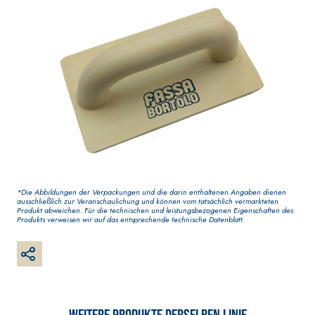
wasserbasiert
Elastische,
Dekoranstrich
einkomponentige
Qualität, für d
Dichtmasse auf Polymer-
Innenbereich
Zement-Basis
*Die Abbildungen der Verpackungen und die darin enthaltenen Angaben dienen
ausschließlich zur Veranschaulichung und können vom tatsächlich vermarkteten
Produkt abweichen. Für die technischen und leistungsbezogenen Eigenschaften des
Produkts verweisen wir auf das entsprechende technische Datenblatt.
VERPUTZ- UND BAUSYSTEM
GYPSOTECH
-S
®
PRODUKTE AUF BASIS VON
BAUPLATTEN
LUFTKALK
®
GYPSOTECH
G
KB 13 EVOLUTION
TIPO DEFH1IR
Gipskartonpla