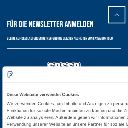
Spachtelkleber mit
hydraulischem Naturkalk
NHL 3,5 und speziellen
Für die Newsletter anmelden
Leichtfüllstoffen
Bleibe auf dem Laufenden betreffend die letzten Neuheiten von Fassa Bortolo
Firmenzentrale
Diese Webseite verwendet Cookies
Wir verwenden Cookies, um Inhalte und Anzeigen zu persona
Fassa S.r.l.
Funktionen für soziale Medien anbieten zu können und die Zu
via Lazzaris, 3
Website zu analysieren. Außerdem geben wir Informationen z
31027 Spresiano (TV)
Verwendung unserer Website an unsere Partner für soziale