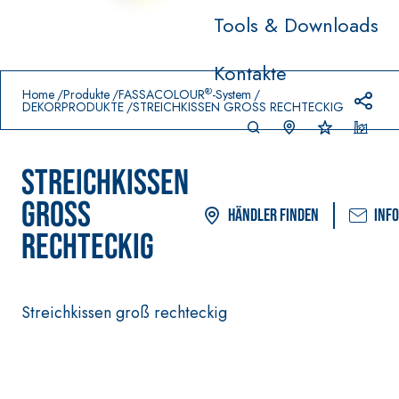
Tools & Downloads
Prodotti in primo piano
Kontakte
download
home
®
Home
Produkte
FASSACOLOUR
-System
DEKORPRODUKTE
STREICHKISSEN GROSS RECHTECKIG
STREICHKISSEN
GROSS
Händler finden
Inf
RECHTECKIG
VERLEGESYSTEM FÜR BODEN-
FASSACOLOUR
Streichkissen groß rechteckig
UND WANDBELÄGE
FARBANSTRICH
–
AQU
WASSERUNDURCHLÄSS
SICURA G3
®
AZIP
IGE DICHTSTOFFE
Ultramatter
AQUAZIP ONE PRO