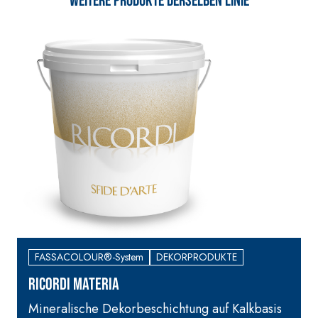
Weitere Produkte derselben Linie
Faserverstärkter weißer
Grundputz auf Basis von
Luftkalk, für innen und
außen
BETONINSTANDSETZUNGS-
VERLEGESYSTEM
SYSTEM
UND WANDBEL
FASSACOLOUR®-System
DEKORPRODUKTE
THIXOTROPE PRODUKTE
FASSAFLOOR –
VERLEGEGRÜND
RICORDI MATERIA
R
GEOACTIVE R4 40
FASSAFLOOR LA
Polymermodifizierter,
Mineralische Dekorbeschichtung auf Kalkbasis
Selbstnivellie