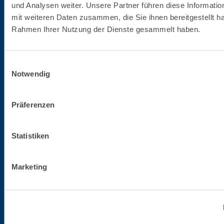
und Analysen weiter. Unsere Partner führen diese Informati
Tel. +39.0422.7222
mit weiteren Daten zusammen, die Sie ihnen bereitgestellt ha
Fax +39.0422.887509
Rahmen Ihrer Nutzung der Dienste gesammelt haben.
Bestellverwaltung - 800333435
Unterstützung bei der Ausrüstung - 800353637
Einwilligungsauswahl
Notwendig
Steuernummer/MwSt.-Nummer
02015890268
Präferenzen
Gesellschaftskapital
Statistiken
€ 50.000.000,00
Marketing
Handelsregister
TV 02015890268