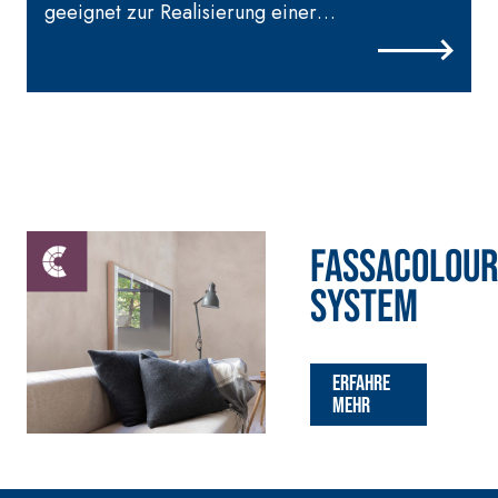
thixotroper und
geeignet zur Realisierung einer
auf Anhydrit- 
faserverstärkter
materialbezogenen Optik
Quarzbasis mi
Schnellmörtel bestehend
Wärmeleitfähig
aus speziellen
die Anfertigu
sulfatbeständigen Bindern,
Heizestrichen
für die Passivierung, die
geringer Schic
Reparatur, die
Innenbereiche
Verspachtelung und den
Schutz von
Betonbauwerken
FASSACOLOU
System
WÄRMEDÄMMVERBUNDSYST
Erfahre
®
EM FASSATHERM
mehr
KLEBER UND
SPACHTELMASSEN
A 96 RESPHIRA
Faservergüteter Leicht-