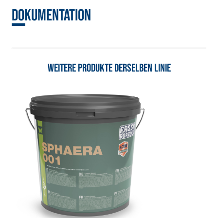
mit hydraulischem
Dokumentation
Naturkalk NHL 3,5
und speziellen
Leichtfüllstoffen
Weitere Produkte derselben Linie