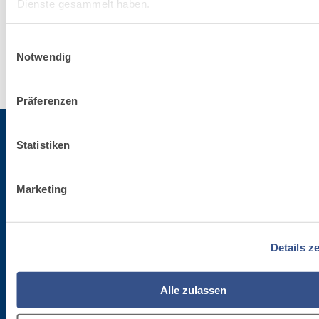
Dienste gesammelt haben.
Erfahre
Einwilligungsauswahl
mehr
Notwendig
Präferenzen
Statistiken
Für die Newsletter anmelden
Marketing
Bleibe auf dem Laufenden betreffend die letzten Neuheiten von Fassa Bortolo
Details z
Alle zulassen