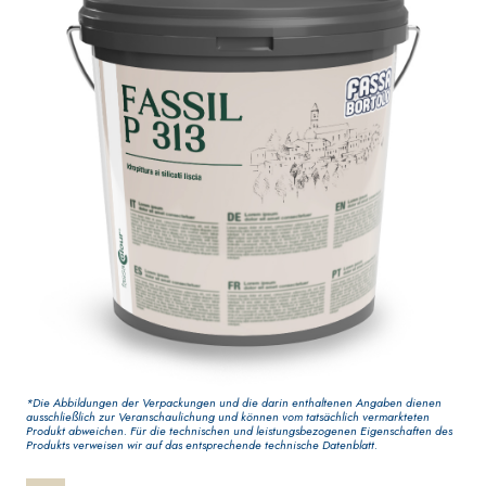
Dekoranstrich von
AQUAZIP ONE PRO
hoher Qualität, für
Elastische,
Innenbereich
einkomponentige
Dichtmasse auf
Polymer-Zement-Basis
VERPUTZ- UND
GYPSOTECH
-System
®
BAUSYSTEM
BAUPLATTEN
*Die Abbildungen der Verpackungen und die darin enthaltenen Angaben dienen
PRODUKTE AUF BASIS
ausschließlich zur Veranschaulichung und können vom tatsächlich vermarkteten
VON LUFTKALK
®
GYPSOTECH
Gypso
Produkt abweichen. Für die technischen und leistungsbezogenen Eigenschaften des
Produkts verweisen wir auf das entsprechende technische Datenblatt.
NUM TIPO DEFH1IR
Gipskartonplatte
KB 13 EVOLUTION
Faserverstärkter