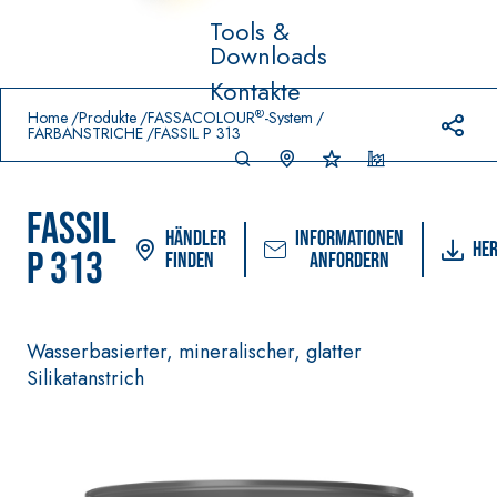
Tools &
Downloads
Prodotti in primo piano
Kontakte
download
home
®
Home
Produkte
FASSACOLOUR
-System
FARBANSTRICHE
FASSIL P 313
FASSIL
Händler
Informationen
He
P 313
finden
anfordern
Wasserbasierter, mineralischer, glatter
VERLEGESYSTEM FÜR
FASSACOLOUR
-Syst
®
BODEN- UND
Silikatanstrich
FARBANSTRICHE
WANDBELÄGE
–
SICURA G3
AQ
WASSERUNDURCH
UA
Ultramatter
®
LÄSSIGE
ZIP
DICHTSTOFFE
wasserbasierter