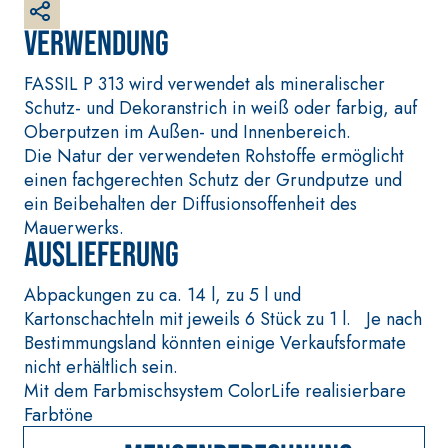
weißer Grundputz auf
Verwendung
Basis von Luftkalk, für
innen und außen
FASSIL P 313 wird verwendet als mineralischer
Schutz- und Dekoranstrich in weiß oder farbig, auf
Oberputzen im Außen- und Innenbereich.
Die Natur der verwendeten Rohstoffe ermöglicht
einen fachgerechten Schutz der Grundputze und
ein Beibehalten der Diffusionsoffenheit des
Mauerwerks.
Auslieferung
Abpackungen zu ca. 14 l, zu 5 l und
BETONINSTANDSETZUN
VERLEGESYSTEM FÜR
Kartonschachteln mit jeweils 6 Stück zu 1 l. Je nach
GS-SYSTEM
BODEN- UND
WANDBELÄGE
Bestimmungsland könnten einige Verkaufsformate
THIXOTROPE PRODUKTE
FASSAFLOOR –
nicht erhältlich sein.
GEOACTIVE R4 40
VERLEGEGRÜNDE
Mit dem Farbmischsystem ColorLife realisierbare
Polymermodifizierter,
FASSAFLOOR LA 8.3
Farbtöne
thixotroper und
Selbstnivellierend