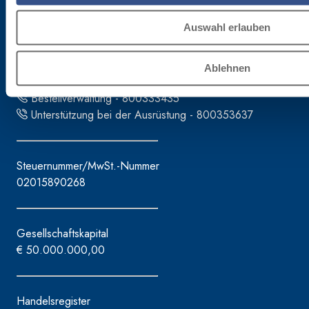
Fassa S.r.l.
via Lazzaris, 3
Auswahl erlauben
31027 Spresiano (TV)
Tel. +39.0422.7222
Ablehnen
Fax +39.0422.887509
Bestellverwaltung - 800333435
Unterstützung bei der Ausrüstung - 800353637
Steuernummer/MwSt.-Nummer
02015890268
Gesellschaftskapital
€ 50.000.000,00
Handelsregister