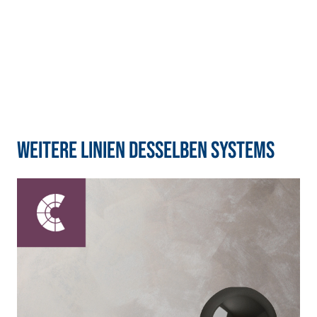
FEEL WOOD TOP GLOS
FEEL WOOD TOP SATIN
S
Glänzender,
Seidenglänzender,
transparenter
transparenter
wasserverdünnbarer
wasserverdünnbarer
Schutzanstrich
Schutzanstrich
Weitere Linien desselben Systems