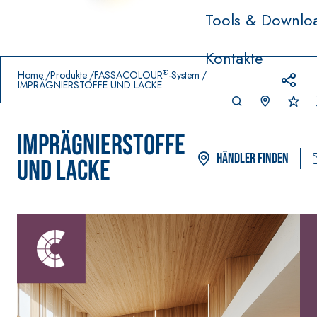
Tools & Downlo
Prodotti in primo piano
Kontakte
download
home
®
Home
Produkte
FASSACOLOUR
-System
IMPRÄGNIERSTOFFE UND LACKE
IMPRÄGNIERSTOFFE
Händler finden
UND LACKE
VERLEGESYSTEM FÜR BODEN-
FASSACOL
UND WANDBELÄGE
FARBANSTR
–
AQU
WASSERUNDURCHLÄSSIGE
SICURA G3
®
AZIP
DICHTSTOFFE
Ultramatter