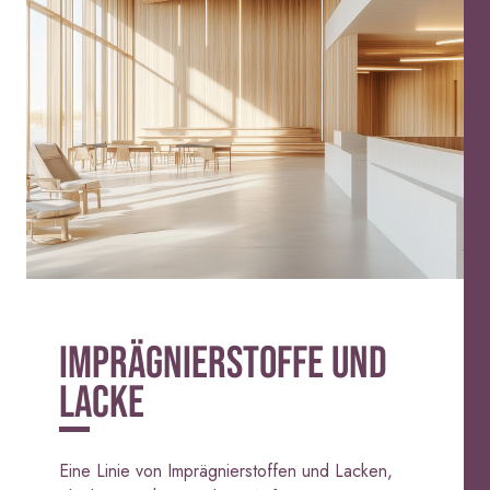
AQUAZIP ONE PRO
Dekoranstr
Elastische, einkomponentige
Qualität, f
Dichtmasse auf Polymer-
Zement-Basis
IMPRÄGNIERSTOFFE UND
LACKE
VERPUTZ- UND BAUSYSTEM
GYPSOTEC
PRODUKTE AUF BASIS VON
BAUPLATTE
Eine Linie von Imprägnierstoffen und Lacken,
LUFTKALK