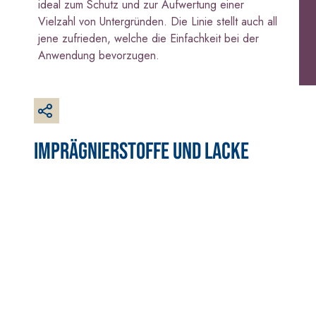
GYPSOTECH
ideal zum Schutz und zur Aufwertung einer
KB 13 EVOLUTION
O DEFH1IR
Gipskarton
Vielzahl von Untergründen. Die Linie stellt auch all
Faserverstärkter weißer
jene zufrieden, welche die Einfachkeit bei der
Grundputz auf Basis von
Anwendung bevorzugen.
Luftkalk, für innen und außen
IMPRÄGNIERSTOFFE UND LACKE
BETONINSTANDSETZUNGS-
VERLEGESYS
SYSTEM
UND WAND
THIXOTROPE PRODUKTE
FASSAFLOO