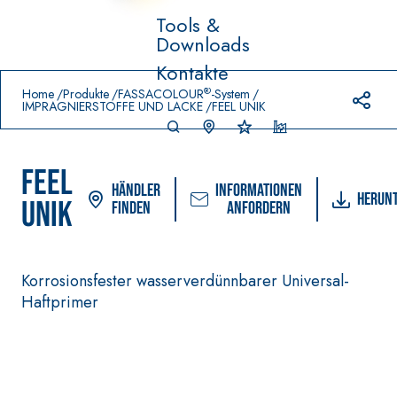
Tools &
Downloads
Prodotti in primo piano
Kontakte
download
home
®
Home
Produkte
FASSACOLOUR
-System
IMPRÄGNIERSTOFFE UND LACKE
FEEL UNIK
FEEL
Händler
Informationen
Herun
UNIK
finden
anfordern
FASSACOLOU
-
Korrosionsfester wasserverdünnbarer Universal-
VERLEGESYSTEM FÜR
®
R
System
BODEN- UND
Haftprimer
WANDBELÄGE
FARBANSTRICHE
–
AQ
SICURA G3
WASSERUNDURC
UA
®
HLÄSSIGE
Ultramatter
ZIP
DICHTSTOFFE
wasserbasierter
AQUAZIP ONE PRO