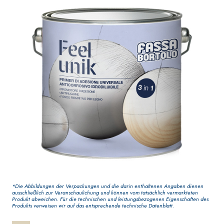
Dekoranstrich von
Elastische,
hoher Qualität, für
einkomponentige
den Innenbereich
Dichtmasse auf
Polymer-Zement-Basis
GYPSOTECH
-System
®
VERPUTZ- UND
BAUSYSTEM
BAUPLATTEN
PRODUKTE AUF BASIS
®
*Die Abbildungen der Verpackungen und die darin enthaltenen Angaben dienen
GYPSOTECH
GypsoL
VON LUFTKALK
ausschließlich zur Veranschaulichung und können vom tatsächlich vermarkteten
GNUM TIPO DEFH1IR
Produkt abweichen. Für die technischen und leistungsbezogenen Eigenschaften des
Gipskartonplatte
KB 13 EVOLUTION
Produkts verweisen wir auf das entsprechende technische Datenblatt.
Faserverstärkter