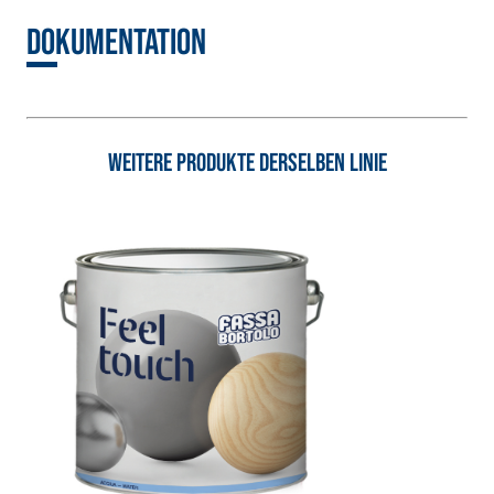
hydraulischem
Dokumentation
Naturkalk NHL 3,5
und speziellen
Leichtfüllstoffen
Weitere Produkte derselben Linie