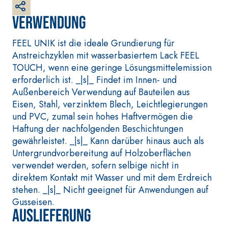
weißer Grundputz
auf Basis von Luftkalk,
Verwendung
für innen und außen
FEEL UNIK ist die ideale Grundierung für
Anstreichzyklen mit wasserbasiertem Lack FEEL
TOUCH, wenn eine geringe Lösungsmittelemission
erforderlich ist. _|s|_ Findet im Innen- und
Außenbereich Verwendung auf Bauteilen aus
Eisen, Stahl, verzinktem Blech, Leichtlegierungen
und PVC, zumal sein hohes Haftvermögen die
Haftung der nachfolgenden Beschichtungen
gewährleistet. _|s|_ Kann darüber hinaus auch als
VERLEGESYSTEM FÜR
BETONINSTANDSETZUN
Untergrundvorbereitung auf Holzoberflächen
BODEN- UND
GS-SYSTEM
WANDBELÄGE
verwendet werden, sofern selbige nicht in
THIXOTROPE
FASSAFLOOR –
PRODUKTE
direktem Kontakt mit Wasser und mit dem Erdreich
VERLEGEGRÜNDE
stehen. _|s|_ Nicht geeignet für Anwendungen auf
GEOACTIVE R4 40
FASSAFLOOR LA 8.30
Gusseisen.
Polymermodifizierter,
Selbstnivellierende
Auslieferung
thixotroper und
Glätte auf Anhydrit-