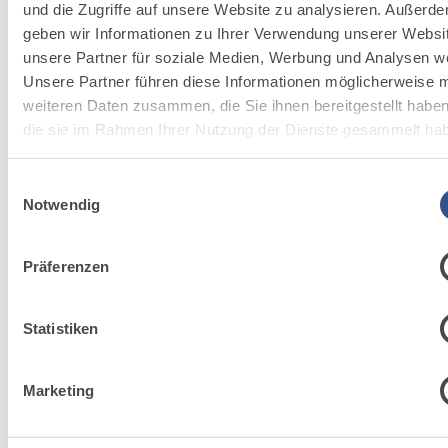
und die Zugriffe auf unsere Website zu analysieren. Außerd
geben wir Informationen zu Ihrer Verwendung unserer Websi
unsere Partner für soziale Medien, Werbung und Analysen we
Unsere Partner führen diese Informationen möglicherweise m
Entdecke zugehörige
weiteren Daten zusammen, die Sie ihnen bereitgestellt habe
Lösungen von Fassa
die sie im Rahmen Ihrer Nutzung der Dienste gesammelt ha
Bortolo
Einwilligungsauswahl
Notwendig
Zu den Lösungen gehen
Präferenzen
Statistiken
FASSACOLOU
Marketing
System