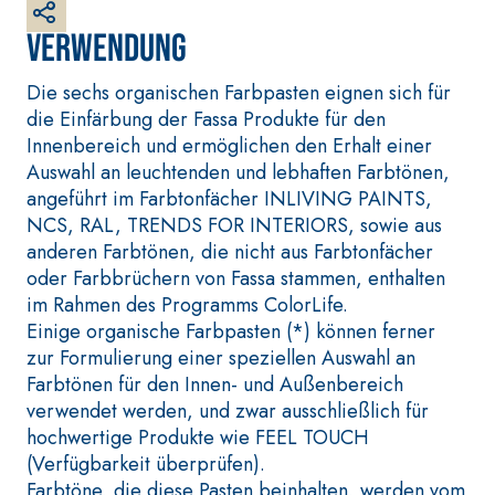
Faserverstärkter weißer
Grundputz auf Basis von
Verwendung
Luftkalk, für innen und
außen
Die sechs organischen Farbpasten eignen sich für
die Einfärbung der Fassa Produkte für den
Innenbereich und ermöglichen den Erhalt einer
Auswahl an leuchtenden und lebhaften Farbtönen,
angeführt im Farbtonfächer INLIVING PAINTS,
NCS, RAL, TRENDS FOR INTERIORS, sowie aus
anderen Farbtönen, die nicht aus Farbtonfächer
oder Farbbrüchern von Fassa stammen, enthalten
im Rahmen des Programms ColorLife.
Einige organische Farbpasten (*) können ferner
zur Formulierung einer speziellen Auswahl an
BETONINSTANDSETZUNGS-
VERLEGESYSTE
Farbtönen für den Innen- und Außenbereich
SYSTEM
UND WANDBEL
verwendet werden, und zwar ausschließlich für
THIXOTROPE PRODUKTE
FASSAFLOOR –
hochwertige Produkte wie FEEL TOUCH
VERLEGEGRÜN
GEOACTIVE R4 40
(Verfügbarkeit überprüfen).
FASSAFLOOR L
Polymermodifizierter,
Farbtöne, die diese Pasten beinhalten, werden vom