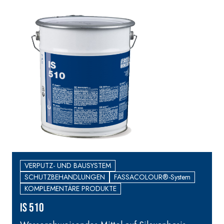
Faservergüteter Leicht-
Spachtelkleber mit
hydraulischem Naturkalk
NHL 3,5 und speziellen
Leichtfüllstoffen
VERPUTZ- UND BAUSYSTEM
SCHUTZBEHANDLUNGEN
FASSACOLOUR®-System
KOMPLEMENTÄRE PRODUKTE
IS 510