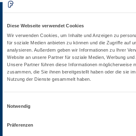
Diese Webseite verwendet Cookies
Für die Newsletter anmelden
Wir verwenden Cookies, um Inhalte und Anzeigen zu persona
für soziale Medien anbieten zu können und die Zugriffe auf 
Bleibe auf dem Laufenden betreffend die letzten Neuheiten von Fassa Bortolo
analysieren. Außerdem geben wir Informationen zu Ihrer Ve
Website an unsere Partner für soziale Medien, Werbung und 
Unsere Partner führen diese Informationen möglicherweise m
zusammen, die Sie ihnen bereitgestellt haben oder die sie i
Nutzung der Dienste gesammelt haben.
Einwilligungsauswahl
Firmenzentrale
Notwendig
Fassa S.r.l.
Präferenzen
via Lazzaris, 3