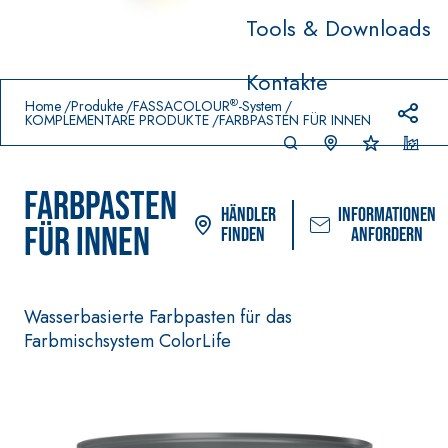
Tools & Downloads
Prodotti in primo piano
Kontakte
download
home
®
Home
Produkte
FASSACOLOUR
-System
KOMPLEMENTÄRE PRODUKTE
FARBPASTEN FÜR INNEN
FARBPASTEN
Händler
Informationen
FÜR INNEN
finden
anfordern
Wasserbasierte Farbpasten für das
Farbmischsystem ColorLife
VERLEGESYSTEM FÜR BODEN-
FASSACOLOUR
UND WANDBELÄGE
FARBANSTRICH
–
AQU
WASSERUNDURCHLÄSSI
SICURA G3
®
AZIP
GE DICHTSTOFFE
Ultramatter