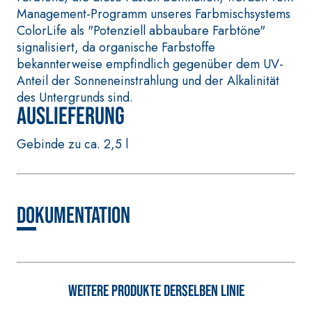
Selbstnivellie
thixotroper und
Management-Programm unseres Farbmischsystems
auf Anhydrit- 
faserverstärkter
ColorLife als "Potenziell abbaubare Farbtöne"
Quarzbasis mi
Schnellmörtel bestehend
signalisiert, da organische Farbstoffe
Wärmeleitfähig
aus speziellen
bekannterweise empfindlich gegenüber dem UV-
Anfertigung v
sulfatbeständigen Bindern,
Anteil der Sonneneinstrahlung und der Alkalinität
Heizestrichen
für die Passivierung, die
des Untergrunds sind.
Schichtstärke 
Auslieferung
Reparatur, die
Innenbereich
Verspachtelung und den
Gebinde zu ca. 2,5 l
Schutz von
Betonbauwerken
Dokumentation
WÄRMEDÄMMVERBUNDSYST
®
EM FASSATHERM
KLEBER UND
SPACHTELMASSEN
Weitere Produkte derselben Linie
A 96 RESPHIRA