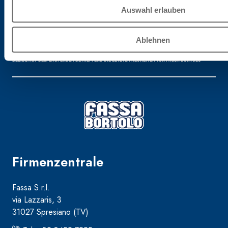
Auswahl erlauben
Für die Newsletter anmelden
Ablehnen
Bleibe auf dem Laufenden betreffend die letzten Neuheiten von Fassa Bortolo
Firmenzentrale
Fassa S.r.l.
via Lazzaris, 3
31027 Spresiano (TV)