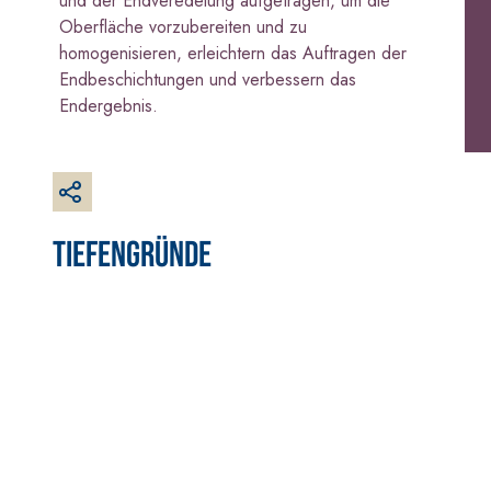
und der Endveredelung aufgetragen, um die
Grundputz auf Basis von
Oberfläche vorzubereiten und zu
Luftkalk, für innen und
homogenisieren, erleichtern das Auftragen der
außen
Endbeschichtungen und verbessern das
Endergebnis.
TIEFENGRÜNDE
BETONINSTANDSETZUNGS-
VERLEGESYSTEM
SYSTEM
BODEN- UND W
THIXOTROPE PRODUKTE
FASSAFLOOR –
VERLEGEGRÜND
GEOACTIVE R4 40
FASSAFLOOR LA
Polymermodifizierter,
Selbstnivellier
thixotroper und