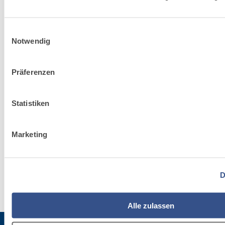
verändert.
Einwilligungsauswahl
Notwendig
Präferenzen
Nachhaltigkeit
Unser Engagement für
Statistiken
die Umsetzung und
Verbreitung von
bewährten Praktiken in
Marketing
der Welt des Bauens.
D
Alle zulassen