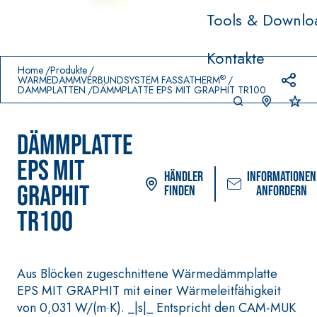
Tools & Downlo
Prodotti in primo piano
Kontakte
download
home
Home
Produkte
®
WÄRMEDÄMMVERBUNDSYSTEM FASSATHERM
DÄMMPLATTEN
DÄMMPLATTE EPS MIT GRAPHIT TR100
DÄMMPLATTE
EPS MIT
Händler
Informationen
GRAPHIT
finden
anfordern
TR100
VERLEGESYSTEM FÜR BODEN-
FASSACOL
UND WANDBELÄGE
Aus Blöcken zugeschnittene Wärmedämmplatte
FARBANSTR
–
EPS MIT GRAPHIT mit einer Wärmeleitfähigkeit
AQU
WASSERUNDURCHLÄSSIGE
SICURA G3
®
AZIP
von 0,031 W/(m·K). _|s|_ Entspricht den CAM-MUK
DICHTSTOFFE
Ultramatte