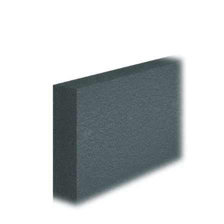
AQUAZIP ONE PRO
Dekoranstr
Elastische, einkomponentige
Qualität, f
Dichtmasse auf Polymer-
Zement-Basis
VERPUTZ- UND BAUSYSTEM
GYPSOTEC
PRODUKTE AUF BASIS VON
BAUPLATTE
LUFTKALK