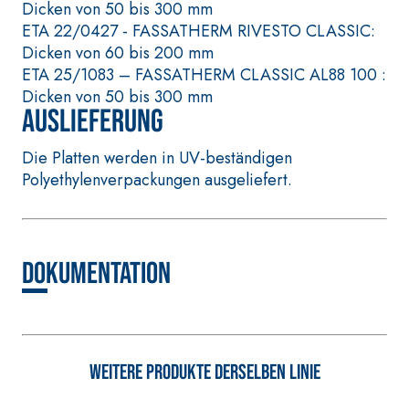
Dicken von 50 bis 300 mm
GEOACTIVE R4 40
FASSAFLOOR
ETA 22/0427 - FASSATHERM RIVESTO CLASSIC:
Polymermodifizierter,
Selbstnivel
Dicken von 60 bis 200 mm
thixotroper und
Anhydrit- 
ETA 25/1083 – FASSATHERM CLASSIC AL88 100 :
faserverstärkter Schnellmörtel
hoher Wärm
Dicken von 50 bis 300 mm
bestehend aus speziellen
die Anfert
Auslieferung
sulfatbeständigen Bindern, für
Heizestric
die Passivierung, die
Schichtstär
Die Platten werden in UV-beständigen
Reparatur, die
Innenberei
Polyethylenverpackungen ausgeliefert.
Verspachtelung und den
Schutz von Betonbauwerken
Dokumentation
WÄRMEDÄMMVERBUNDSYSTEM
Weitere Produkte derselben Linie
®
FASSATHERM
KLEBER UND SPACHTELMASSEN