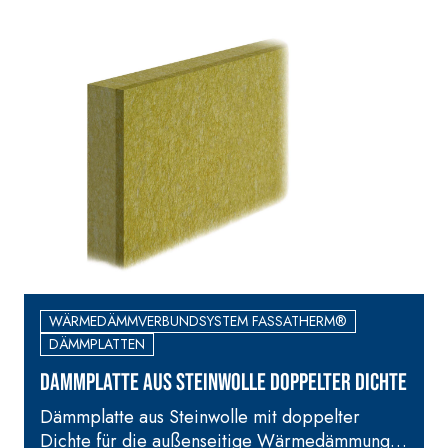
A 96 RESPHIRA
Faservergüteter Leicht-
Spachtelkleber mit
hydraulischem Naturkalk NHL
3,5 und speziellen
Leichtfüllstoffen
WÄRMEDÄMMVERBUNDSYSTEM FASSATHERM®
DÄMMPLATTEN
DÄMMPLATTE AUS STEINWOLLE DOPPELTER DICHTE
Dämmplatte aus Steinwolle mit doppelter
Dichte für die außenseitige Wärmedämmung
G