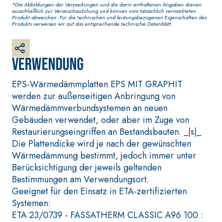
GYPSOTECH
*Die Abbildungen der Verpackungen und die darin enthaltenen Angaben dienen
KB 13 EVOLUTION
ausschließlich zur Veranschaulichung und können vom tatsächlich vermarkteten
O DEFH1IR
Gipskarton
Produkt abweichen. Für die technischen und leistungsbezogenen Eigenschaften des
Faserverstärkter weißer
Produkts verweisen wir auf das entsprechende technische Datenblatt.
Grundputz auf Basis von
Luftkalk, für innen und außen
Verwendung
EPS-Wärmedämmplatten EPS MIT GRAPHIT
werden zur außenseitigen Anbringung von
Wärmedämmverbundsystemen an neuen
Gebäuden verwendet, oder aber im Zuge von
Restaurierungseingriffen an Bestandsbauten. _|s|_
Die Plattendicke wird je nach der gewünschten
Wärmedämmung bestimmt, jedoch immer unter
Berücksichtigung der jeweils geltenden
Bestimmungen am Verwendungsort.
Geeignet für den Einsatz in ETA-zertifizierten
BETONINSTANDSETZUNGS-
VERLEGESY
Systemen:
SYSTEM
UND WAND
ETA 23/0739 - FASSATHERM CLASSIC A96 100 :
THIXOTROPE PRODUKTE
FASSAFLOO