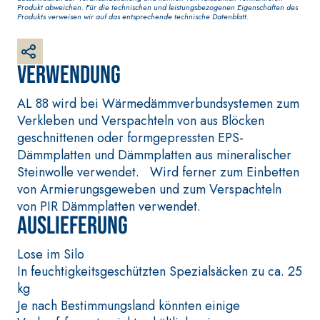
GYPSOTECH
Produkt abweichen. Für die technischen und leistungsbezogenen Eigenschaften des
KB 13 EVOLUTION
Produkts verweisen wir auf das entsprechende technische Datenblatt.
O DEFH1IR
Gipskarton
Faserverstärkter weißer
Grundputz auf Basis von
Luftkalk, für innen und außen
Verwendung
AL 88 wird bei Wärmedämmverbundsystemen zum
Verkleben und Verspachteln von aus Blöcken
geschnittenen oder formgepressten EPS-
Dämmplatten und Dämmplatten aus mineralischer
Steinwolle verwendet. Wird ferner zum Einbetten
von Armierungsgeweben und zum Verspachteln
von PIR Dämmplatten verwendet.
Auslieferung
Lose im Silo
In feuchtigkeitsgeschützten Spezialsäcken zu ca. 25
BETONINSTANDSETZUNGS-
VERLEGESY
kg
SYSTEM
UND WAND
Je nach Bestimmungsland könnten einige
THIXOTROPE PRODUKTE
FASSAFLOO