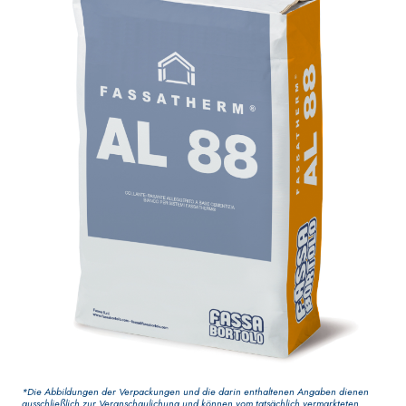
AQUAZIP ONE PRO
Dekoranstr
Elastische, einkomponentige
Qualität, f
Dichtmasse auf Polymer-
Zement-Basis
VERPUTZ- UND BAUSYSTEM
GYPSOTEC
PRODUKTE AUF BASIS VON
BAUPLATTE
LUFTKALK
*Die Abbildungen der Verpackungen und die darin enthaltenen Angaben dienen
ausschließlich zur Veranschaulichung und können vom tatsächlich vermarkteten