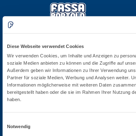
Firmenzentrale
Diese Webseite verwendet Cookies
Fassa S.r.l.
Wir verwenden Cookies, um Inhalte und Anzeigen zu personal
via Lazzaris, 3
soziale Medien anbieten zu können und die Zugriffe auf unse
31027 Spresiano (TV)
Außerdem geben wir Informationen zu Ihrer Verwendung uns
Partner für soziale Medien, Werbung und Analysen weiter. U
Tel. +39.0422.7222
Informationen möglicherweise mit weiteren Daten zusammen,
Fax +39.0422.887509
bereitgestellt haben oder die sie im Rahmen Ihrer Nutzung 
Bestellverwaltung - 800333435
haben.
Unterstützung bei der Ausrüstung - 800353637
Einwilligungsauswahl
Steuernummer/MwSt.-Nummer
Notwendig
02015890268