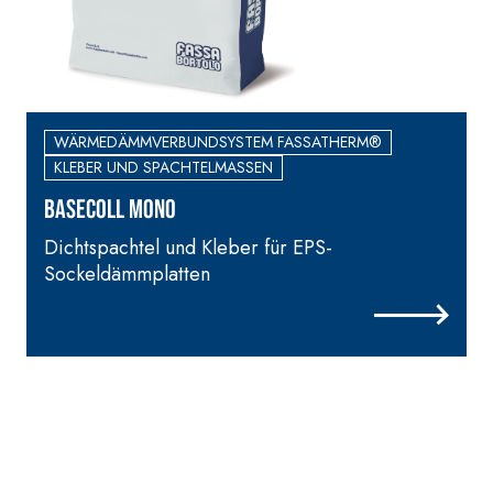
A 96 RESPHIRA
Faservergüteter Leicht-
Spachtelkleber mit
hydraulischem Naturkalk NHL
3,5 und speziellen
WÄRMEDÄMMVERBUNDSYSTEM FASSATHERM®
Leichtfüllstoffen
KLEBER UND SPACHTELMASSEN
BASECOLL MONO
Dichtspachtel und Kleber für EPS-
G
Sockeldämmplatten
P