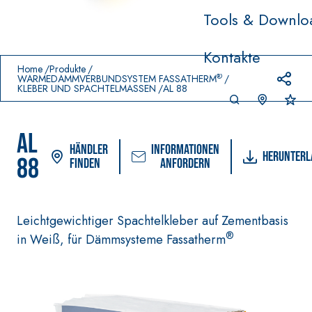
Tools & Downlo
Prodotti in primo piano
Kontakte
download
home
Home
Produkte
®
WÄRMEDÄMMVERBUNDSYSTEM FASSATHERM
KLEBER UND SPACHTELMASSEN
AL 88
AL
Händler
Informationen
Herunterl
88
finden
anfordern
Leichtgewichtiger Spachtelkleber auf Zementbasis
®
in Weiß, für Dämmsysteme Fassatherm
VERLEGESYSTEM FÜR BODEN-
FASSACOL
UND WANDBELÄGE
FARBANSTR
–
AQU
WASSERUNDURCHLÄSSIGE
SICURA G3
®
AZIP
DICHTSTOFFE
Ultramatte