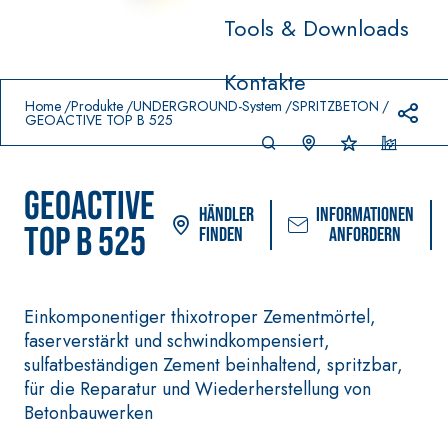
Tools & Downloads
Prodotti in primo piano
Kontakte
download
home
Home
Produkte
UNDERGROUND-System
SPRITZBETON
GEOACTIVE TOP B 525
GEOACTIVE
Händler
Informationen
TOP B 525
finden
anfordern
Einkomponentiger thixotroper Zementmörtel,
faserverstärkt und schwindkompensiert,
VERLEGESYSTEM FÜR
FASSACOLOUR
-
®
BODEN- UND WANDBELÄGE
sulfatbeständigen Zement beinhaltend, spritzbar,
FARBANSTRICHE
–
AQU
für die Reparatur und Wiederherstellung von
WASSERUNDURCHLÄS
SICURA G3
®
AZIP
SIGE DICHTSTOFFE
Betonbauwerken
Ultramatter
AQUAZIP ONE PRO
wasserbasierte