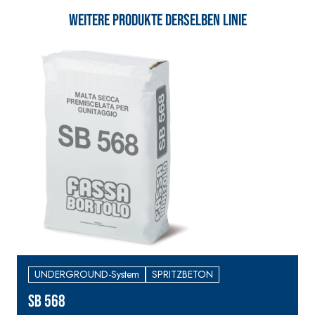
hydraulischem Naturkalk
Weitere Produkte derselben Linie
NHL 3,5 und speziellen
Leichtfüllstoffen
UNDERGROUND-System
SPRITZBETON
SB 568