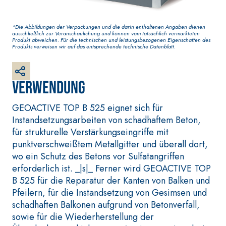
Grundputz auf Basis von
Luftkalk, für innen und
*Die Abbildungen der Verpackungen und die darin enthaltenen Angaben dienen
außen
ausschließlich zur Veranschaulichung und können vom tatsächlich vermarkteten
Produkt abweichen. Für die technischen und leistungsbezogenen Eigenschaften des
Produkts verweisen wir auf das entsprechende technische Datenblatt.
Verwendung
GEOACTIVE TOP B 525 eignet sich für
Instandsetzungsarbeiten von schadhaftem Beton,
für strukturelle Verstärkungseingriffe mit
punktverschweißtem Metallgitter und überall dort,
wo ein Schutz des Betons vor Sulfatangriffen
BETONINSTANDSETZUNGS-
VERLEGESYSTEM 
erforderlich ist. _|s|_ Ferner wird GEOACTIVE TOP
SYSTEM
BODEN- UND WA
B 525 für die Reparatur der Kanten von Balken und
THIXOTROPE PRODUKTE
FASSAFLOOR –
VERLEGEGRÜND
Pfeilern, für die Instandsetzung von Gesimsen und
GEOACTIVE R4 40
FASSAFLOOR LA 
schadhaften Balkonen aufgrund von Betonverfall,
Polymermodifizierter,
Selbstnivellier
sowie für die Wiederherstellung der
thixotroper und