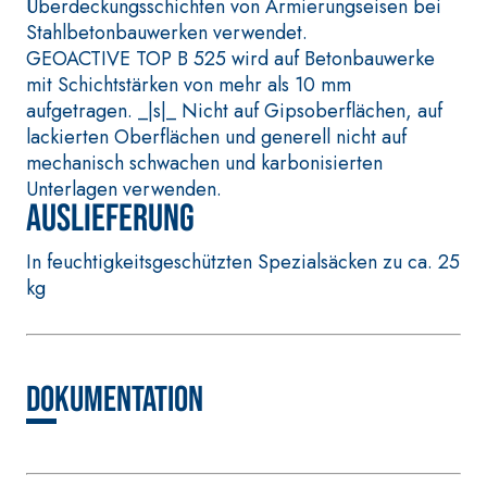
auf Anhydrit- u
Überdeckungsschichten von Armierungseisen bei
faserverstärkter
Quarzbasis mit
Stahlbetonbauwerken verwendet.
Schnellmörtel bestehend
Wärmeleitfähigk
GEOACTIVE TOP B 525 wird auf Betonbauwerke
aus speziellen
die Anfertigun
mit Schichtstärken von mehr als 10 mm
sulfatbeständigen
Heizestrichen 
aufgetragen. _|s|_ Nicht auf Gipsoberflächen, auf
Bindern, für die
geringer Schich
lackierten Oberflächen und generell nicht auf
Passivierung, die
Innenbereichen
mechanisch schwachen und karbonisierten
Reparatur, die
Unterlagen verwenden.
Verspachtelung und den
Auslieferung
Schutz von
Betonbauwerken
In feuchtigkeitsgeschützten Spezialsäcken zu ca. 25
kg
WÄRMEDÄMMVERBUNDSYS
®
TEM FASSATHERM
KLEBER UND
Dokumentation
SPACHTELMASSEN
A 96 RESPHIRA
Faservergüteter Leicht-
Spachtelkleber mit