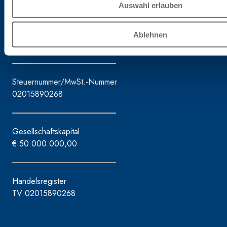
Auswahl erlauben
Tel. +39.0422.7222
Fax +39.0422.887509
Bestellverwaltung - 800333435
Ablehnen
Unterstützung bei der Ausrüstung - 800353637
Steuernummer/MwSt.-Nummer
02015890268
Gesellschaftskapital
€ 50.000.000,00
Handelsregister
TV 02015890268