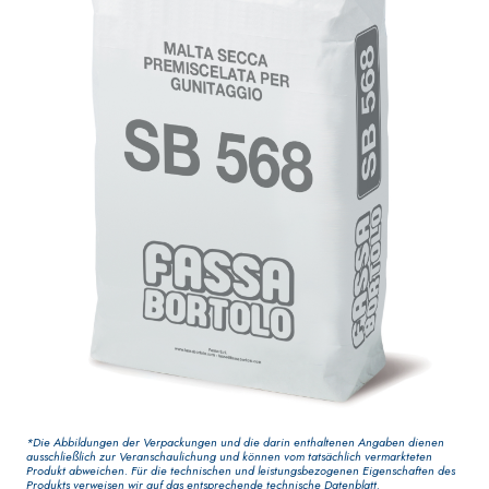
Dekoranstrich von
Elastische,
hoher Qualität, für
einkomponentige
den Innenbereich
Dichtmasse auf
Polymer-Zement-Basis
GYPSOTECH
-System
®
VERPUTZ- UND
BAUPLATTEN
BAUSYSTEM
PRODUKTE AUF BASIS
®
GYPSOTECH
Gypso
VON LUFTKALK
LIGNUM TIPO DEFH1I
Gipskartonplatte
*Die Abbildungen der Verpackungen und die darin enthaltenen Angaben dienen
KB 13 EVOLUTION
R
ausschließlich zur Veranschaulichung und können vom tatsächlich vermarkteten
Faserverstärkter
Produkt abweichen. Für die technischen und leistungsbezogenen Eigenschaften des
Produkts verweisen wir auf das entsprechende technische Datenblatt.