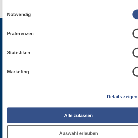
Einwilligungsauswahl
Notwendig
Präferenzen
Für die Newsletter anmelden
Statistiken
Bleibe auf dem Laufenden betreffend die letzten Neuheiten von Fassa Bortolo
Marketing
Details zeigen
Alle zulassen
Firmenzentrale
Auswahl erlauben