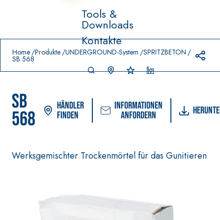
Tools &
Downloads
Prodotti in primo piano
Kontakte
download
home
Home
Produkte
UNDERGROUND-System
SPRITZBETON
SB 568
SB
Händler
Informationen
Herunte
568
finden
anfordern
-
FASSACOLO
Werksgemischter Trockenmörtel für das Gunitieren
VERLEGESYSTEM FÜR
Syste
®
UR
BODEN- UND
m
WANDBELÄGE
FARBANSTRICHE
–
AQ
WASSERUNDURC
SICURA G3
UA
®
HLÄSSIGE
ZIP
Ultramatter
DICHTSTOFFE
wasserbasierter
AQUAZIP ONE PRO