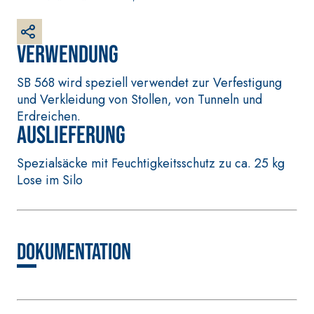
weißer Grundputz
auf Basis von Luftkalk,
für innen und außen
Verwendung
SB 568 wird speziell verwendet zur Verfestigung
und Verkleidung von Stollen, von Tunneln und
Erdreichen.
Auslieferung
Spezialsäcke mit Feuchtigkeitsschutz zu ca. 25 kg
Lose im Silo
VERLEGESYSTEM FÜR
BETONINSTANDSETZUN
BODEN- UND
GS-SYSTEM
WANDBELÄGE
THIXOTROPE
FASSAFLOOR –
PRODUKTE
VERLEGEGRÜNDE
Dokumentation
GEOACTIVE R4 40
FASSAFLOOR LA 8.30
Polymermodifizierter,
Selbstnivellierende
thixotroper und
Glätte auf Anhydrit-