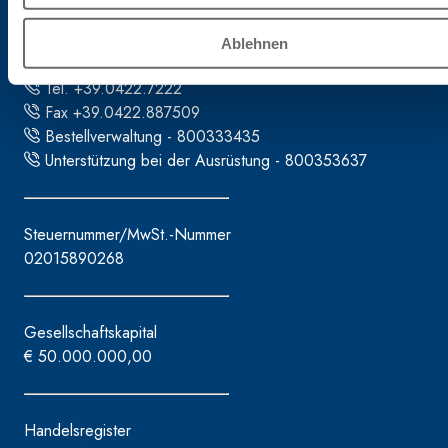
Fassa S.r.l.
via Lazzaris, 3
Ablehnen
31027 Spresiano (TV)
Tel. +39.0422.7222
Fax +39.0422.887509
Bestellverwaltung - 800333435
Unterstützung bei der Ausrüstung - 800353637
Steuernummer/MwSt.-Nummer
02015890268
Gesellschaftskapital
€ 50.000.000,00
Handelsregister