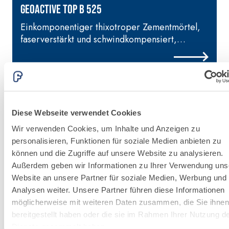
hydraulischem
GEOACTIVE TOP B 525
Naturkalk NHL 3,5
Einkomponentiger thixotroper Zementmörtel,
und speziellen
faserverstärkt und schwindkompensiert,
Leichtfüllstoffen
sulfatbeständigen Zement beinhaltend,
spritzbar, für die Reparatur und
Wiederherstellung von Betonbauwerken
Diese Webseite verwendet Cookies
Wir verwenden Cookies, um Inhalte und Anzeigen zu
personalisieren, Funktionen für soziale Medien anbieten zu
UNDERGROUN
können und die Zugriffe auf unsere Website zu analysieren.
System
Außerdem geben wir Informationen zu Ihrer Verwendung uns
Website an unsere Partner für soziale Medien, Werbung und
Analysen weiter. Unsere Partner führen diese Informationen
möglicherweise mit weiteren Daten zusammen, die Sie ihne
Erfahre
bereitgestellt haben oder die sie im Rahmen Ihrer Nutzung d
mehr
Dienste gesammelt haben.