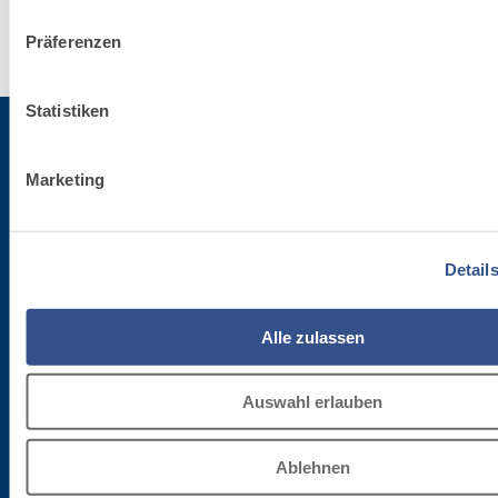
Erfahre
Präferenzen
mehr
Statistiken
Marketing
Für die Newsletter anmelden
Bleibe auf dem Laufenden betreffend die letzten Neuheiten von Fassa Bortolo
Detail
Alle zulassen
Auswahl erlauben
Ablehnen
Firmenzentrale