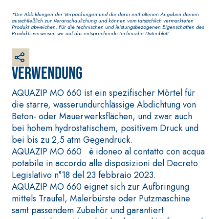
Faserverstärkter weißer
*Die Abbildungen der Verpackungen und die darin enthaltenen Angaben dienen
Grundputz auf Basis von
ausschließlich zur Veranschaulichung und können vom tatsächlich vermarkteten
Produkt abweichen. Für die technischen und leistungsbezogenen Eigenschaften des
Luftkalk, für innen und
Produkts verweisen wir auf das entsprechende technische Datenblatt.
außen
Verwendung
AQUAZIP MO 660 ist ein spezifischer Mörtel für
die starre, wasserundurchlässige Abdichtung von
Beton- oder Mauerwerksflächen, und zwar auch
bei hohem hydrostatischem, positivem Druck und
bei bis zu 2,5 atm Gegendruck.
AQUAZIP MO 660 è idoneo al contatto con acqua
BETONINSTANDSETZUNG
VERLEGESYSTEM FÜ
potabile in accordo alle disposizioni del Decreto
S-SYSTEM
BODEN- UND
Legislativo n°18 del 23 febbraio 2023.
WANDBELÄGE
THIXOTROPE PRODUKTE
AQUAZIP MO 660 eignet sich zur Aufbringung
FASSAFLOOR –
GEOACTIVE R4 40
VERLEGEGRÜNDE
mittels Traufel, Malerbürste oder Putzmaschine
Polymermodifizierter,
samt passendem Zubehör und garantiert
FASSAFLOOR LA 8.