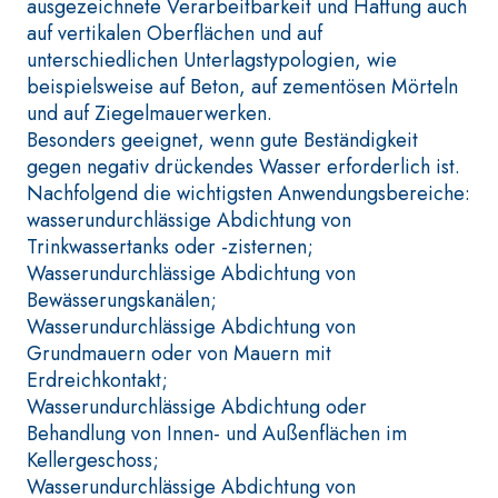
thixotroper und
ausgezeichnete Verarbeitbarkeit und Haftung auch
Selbstnivellieren
faserverstärkter
auf vertikalen Oberflächen und auf
Glätte auf Anhydr
Schnellmörtel
unterschiedlichen Unterlagstypologien, wie
Quarzbasis mit h
bestehend aus
beispielsweise auf Beton, auf zementösen Mörteln
Wärmeleitfähigkei
speziellen
und auf Ziegelmauerwerken.
die Anfertigung 
sulfatbeständigen
Besonders geeignet, wenn gute Beständigkeit
Heizestrichen mi
Bindern, für die
gegen negativ drückendes Wasser erforderlich ist.
geringer Schichts
Passivierung, die
Nachfolgend die wichtigsten Anwendungsbereiche:
in Innenbereiche
Reparatur, die
wasserundurchlässige Abdichtung von
Verspachtelung und
Trinkwassertanks oder -zisternen;
den Schutz von
Wasserundurchlässige Abdichtung von
Betonbauwerken
Bewässerungskanälen;
Wasserundurchlässige Abdichtung von
Grundmauern oder von Mauern mit
WÄRMEDÄMMVERBUNDS
®
Erdreichkontakt;
YSTEM FASSATHERM
KLEBER UND
Wasserundurchlässige Abdichtung oder
SPACHTELMASSEN
Behandlung von Innen- und Außenflächen im
A 96 RESPHIRA
Kellergeschoss;
Faservergüteter Leicht-
Wasserundurchlässige Abdichtung von