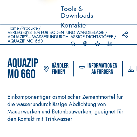
Tools &
Downloads
Prodotti in primo piano
Kontakte
download
home
Home
Produkte
VERLEGESYSTEM FÜR BODEN- UND WANDBELÄGE
®
AQUAZIP
– WASSERUNDURCHLÄSSIGE DICHTSTOFFE
AQUAZIP MO 660
AQUAZIP
Händler
Informationen
MO 660
finden
anfordern
Einkomponentiger osmotischer Zementmörtel für
VERLEGESYSTEM FÜR
FASSACOLOUR
-Sy
®
die wasserundurchlässige Abdichtung von
BODEN- UND
FARBANSTRICHE
WANDBELÄGE
Mauerwerken und Betonbauwerken, geeignet für
–
SICURA G3
den Kontakt mit Trinkwasser
AQ
WASSERUNDURCHL
UAZ
Ultramatter
®
ÄSSIGE
IP
DICHTSTOFFE
wasserbasierter