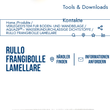
Tools & Downloads
Prodotti in primo piano
Kontakte
download
home
Home
Produkte
VERLEGESYSTEM FÜR BODEN- UND WANDBELÄGE
®
AQUAZIP
– WASSERUNDURCHLÄSSIGE DICHTSTOFFE
RULLO FRANGIBOLLE LAMELLARE
RULLO
FRANGIBOLLE
Händler
Informationen
finden
anfordern
LAMELLARE
VERLEGESYSTEM FÜR BODEN-
FASSACOLOU
UND WANDBELÄGE
FARBANSTRICH
–
AQU
WASSERUNDURCHLÄSSI
SICURA G3
®
AZIP
GE DICHTSTOFFE
Ultramatter w