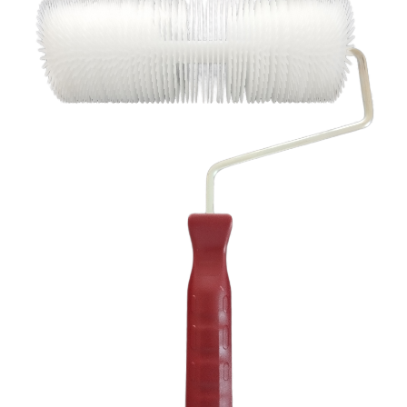
AQUAZIP ONE PRO
Dekoranstric
Elastische,
Qualität, für 
einkomponentige
Innenbereich
Dichtmasse auf Polymer-
Zement-Basis
VERPUTZ- UND BAUSYSTEM
GYPSOTECH
®
PRODUKTE AUF BASIS VON
BAUPLATTEN
LUFTKALK
®
GYPSOTECH
KB 13 EVOLUTION