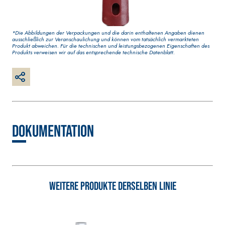
IPO DEFH1IR
Gipskartonpla
Faserverstärkter weißer
Grundputz auf Basis von
Luftkalk, für innen und
*Die Abbildungen der Verpackungen und die darin enthaltenen Angaben dienen
ausschließlich zur Veranschaulichung und können vom tatsächlich vermarkteten
außen
Produkt abweichen. Für die technischen und leistungsbezogenen Eigenschaften des
Produkts verweisen wir auf das entsprechende technische Datenblatt.
Dokumentation
BETONINSTANDSETZUNGS-
VERLEGESYSTE
Weitere Produkte derselben Linie
SYSTEM
UND WANDBE
THIXOTROPE PRODUKTE
FASSAFLOOR 
VERLEGEGRÜN
GEOACTIVE R4 40
FASSAFLOOR L