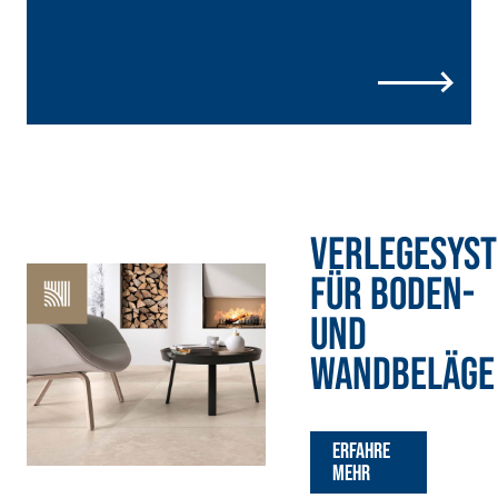
Faservergüteter Leicht-
Spachtelkleber mit
hydraulischem Naturkalk
NHL 3,5 und speziellen
Leichtfüllstoffen
VERLEGESYS
FÜR BODEN-
UND
WANDBELÄGE
Erfahre
mehr