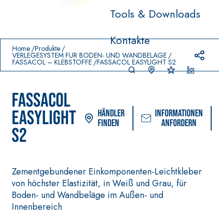
Tools & Downloads
Prodotti in primo piano
Kontakte
download
home
Home
Produkte
VERLEGESYSTEM FÜR BODEN- UND WANDBELÄGE
FASSACOL – KLEBSTOFFE
FASSACOL EASYLIGHT S2
FASSACOL
EASYLIGHT
Händler
Informationen
finden
anfordern
S2
VERLEGESYSTEM FÜR
FASSACOLOUR
®
Zementgebundener Einkomponenten-Leichtkleber
BODEN- UND WANDBELÄGE
FARBANSTRICHE
von höchster Elastizität, in Weiß und Grau, für
–
AQU
WASSERUNDURCHLÄS
SICURA G3
®
Boden- und Wandbeläge im Außen- und
AZIP
SIGE DICHTSTOFFE
Ultramatter
Innenbereich
AQUAZIP ONE PRO
wasserbasierte