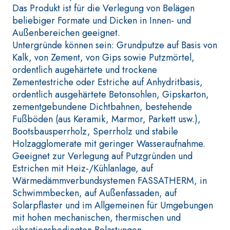
auf Anhydrit- u
faserverstärkter
Das Produkt ist für die Verlegung von Belägen
Quarzbasis mit
Schnellmörtel bestehend
beliebiger Formate und Dicken in Innen- und
Wärmeleitfähigk
aus speziellen
Außenbereichen geeignet.
die Anfertigun
sulfatbeständigen
Untergründe können sein: Grundputze auf Basis von
Heizestrichen 
Bindern, für die
Kalk, von Zement, von Gips sowie Putzmörtel,
geringer Schich
Passivierung, die
ordentlich augehärtete und trockene
Innenbereichen
Reparatur, die
Zementestriche oder Estriche auf Anhydritbasis,
Verspachtelung und den
ordentlich ausgehärtete Betonsohlen, Gipskarton,
Schutz von
zementgebundene Dichtbahnen, bestehende
Betonbauwerken
Fußböden (aus Keramik, Marmor, Parkett usw.),
Bootsbausperrholz, Sperrholz und stabile
Holzagglomerate mit geringer Wasseraufnahme.
Geeignet zur Verlegung auf Putzgründen und
WÄRMEDÄMMVERBUNDSYS
®
Estrichen mit Heiz-/Kühlanlage, auf
TEM FASSATHERM
Wärmedämmverbundsystemen FASSATHERM, in
KLEBER UND
SPACHTELMASSEN
Schwimmbecken, auf Außenfassaden, auf
A 96 RESPHIRA
Solarpflaster und im Allgemeinen für Umgebungen
Faservergüteter Leicht-
mit hohen mechanischen, thermischen und
Spachtelkleber mit
vibrationsbedingten Belastungen.