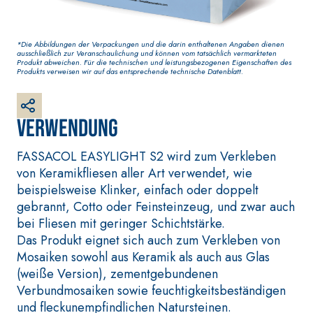
Grundputz auf Basis von
Luftkalk, für innen und
außen
*Die Abbildungen der Verpackungen und die darin enthaltenen Angaben dienen
ausschließlich zur Veranschaulichung und können vom tatsächlich vermarkteten
Produkt abweichen. Für die technischen und leistungsbezogenen Eigenschaften des
Produkts verweisen wir auf das entsprechende technische Datenblatt.
Verwendung
FASSACOL EASYLIGHT S2 wird zum Verkleben
von Keramikfliesen aller Art verwendet, wie
beispielsweise Klinker, einfach oder doppelt
gebrannt, Cotto oder Feinsteinzeug, und zwar auch
bei Fliesen mit geringer Schichtstärke.
BETONINSTANDSETZUNGS-
VERLEGESYSTEM 
SYSTEM
BODEN- UND WA
Das Produkt eignet sich auch zum Verkleben von
THIXOTROPE PRODUKTE
FASSAFLOOR –
Mosaiken sowohl aus Keramik als auch aus Glas
VERLEGEGRÜND
GEOACTIVE R4 40
(weiße Version), zementgebundenen
FASSAFLOOR LA 
Polymermodifizierter,
Verbundmosaiken sowie feuchtigkeitsbeständigen
Selbstnivellier
thixotroper und
und fleckunempfindlichen Natursteinen.