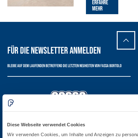
Faservergüteter Leicht-
Erfahre
Spachtelkleber mit
mehr
hydraulischem Naturkalk
NHL 3,5 und speziellen
Leichtfüllstoffen
Für die Newsletter anmelden
Bleibe auf dem Laufenden betreffend die letzten Neuheiten von Fassa Bortolo
Diese Webseite verwendet Cookies
Firmenzentrale
Wir verwenden Cookies, um Inhalte und Anzeigen zu persona