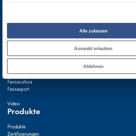
TV 02015890268
Mondo Fassa
Alle zulassen
Das unternehmen
Auswahl erlauben
Nachhaltigkeit
Ablehnen
Fassacademy
FassArchitettura
Fassacultura
Fassasport
Video
Produkte
Produkte
Zertifizierungen