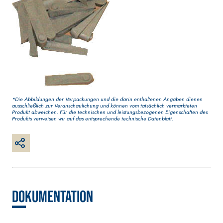
AQUAZIP ONE PRO
wasserbasiert
Elastische,
Dekoranstrich
einkomponentige
Qualität, für 
Dichtmasse auf Polymer-
Innenbereich
Zement-Basis
*Die Abbildungen der Verpackungen und die darin enthaltenen Angaben dienen
ausschließlich zur Veranschaulichung und können vom tatsächlich vermarkteten
Produkt abweichen. Für die technischen und leistungsbezogenen Eigenschaften des
Produkts verweisen wir auf das entsprechende technische Datenblatt.
VERPUTZ- UND BAUSYSTEM
GYPSOTECH
-
®
PRODUKTE AUF BASIS VON
BAUPLATTEN
Dokumentation
LUFTKALK
®
GYPSOTECH
G
KB 13 EVOLUTION
TIPO DEFH1IR
Gipskartonpla