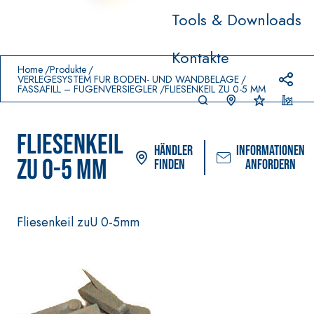
Tools & Downloads
Prodotti in primo piano
Kontakte
download
home
Home
Produkte
VERLEGESYSTEM FÜR BODEN- UND WANDBELÄGE
FASSAFILL – FUGENVERSIEGLER
FLIESENKEIL ZU 0-5 MM
FLIESENKEIL
Händler
Informationen
ZU 0-5 MM
finden
anfordern
Fliesenkeil zuU 0-5mm
VERLEGESYSTEM FÜR BODEN-
FASSACOLOUR
UND WANDBELÄGE
FARBANSTRICH
–
AQU
WASSERUNDURCHLÄSSI
SICURA G3
®
AZIP
GE DICHTSTOFFE
Ultramatter