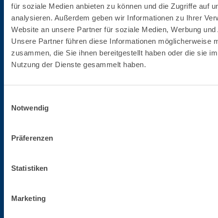
für soziale Medien anbieten zu können und die Zugriffe auf 
Fassa S.r.l.
analysieren. Außerdem geben wir Informationen zu Ihrer Ve
via Lazzaris, 3
Website an unsere Partner für soziale Medien, Werbung und 
31027 Spresiano (TV)
Unsere Partner führen diese Informationen möglicherweise m
Tel. +39.0422.7222
zusammen, die Sie ihnen bereitgestellt haben oder die sie i
Fax +39.0422.887509
Nutzung der Dienste gesammelt haben.
Bestellverwaltung - 800333435
Unterstützung bei der Ausrüstung - 800353637
Einwilligungsauswahl
Notwendig
Steuernummer/MwSt.-Nummer
02015890268
Präferenzen
Gesellschaftskapital
Statistiken
€ 50.000.000,00
Marketing
Handelsregister