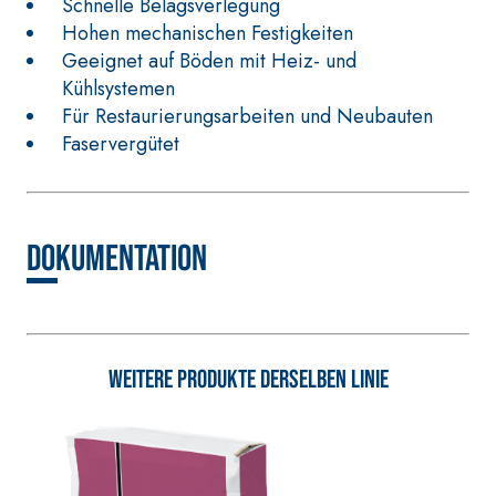
Faservergüteter Leicht-
Schnelle Belagsverlegung
Spachtelkleber mit
Hohen mechanischen Festigkeiten
hydraulischem Naturkalk
Geeignet auf Böden mit Heiz- und
NHL 3,5 und speziellen
Kühlsystemen
Leichtfüllstoffen
Für Restaurierungsarbeiten und Neubauten
Faservergütet
Dokumentation
Weitere Produkte derselben Linie