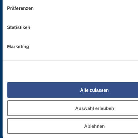
Bleibe auf dem Laufenden betreffend die letzten Neuheiten von Fassa Bortolo
Präferenzen
Statistiken
Marketing
Firmenzentrale
Fassa S.r.l.
via Lazzaris, 3
Alle zulassen
31027 Spresiano (TV)
Tel. +39.0422.7222
Auswahl erlauben
Fax +39.0422.887509
Bestellverwaltung - 800333435
Ablehnen
Unterstützung bei der Ausrüstung - 800353637