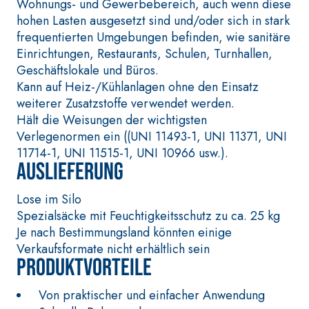
Selbstnivellie
Wohnungs- und Gewerbebereich, auch wenn diese
thixotroper und
auf Anhydrit- 
hohen Lasten ausgesetzt sind und/oder sich in stark
faserverstärkter
Quarzbasis mi
frequentierten Umgebungen befinden, wie sanitäre
Schnellmörtel bestehend
Wärmeleitfähig
Einrichtungen, Restaurants, Schulen, Turnhallen,
aus speziellen
Anfertigung v
Geschäftslokale und Büros.
sulfatbeständigen Bindern,
Heizestrichen
Kann auf Heiz-/Kühlanlagen ohne den Einsatz
für die Passivierung, die
Schichtstärke 
weiterer Zusatzstoffe verwendet werden.
Reparatur, die
Innenbereiche
Hält die Weisungen der wichtigsten
Verspachtelung und den
Verlegenormen ein ((UNI 11493-1, UNI 11371, UNI
Schutz von
11714-1, UNI 11515-1, UNI 10966 usw.).
Betonbauwerken
Auslieferung
Lose im Silo
Spezialsäcke mit Feuchtigkeitsschutz zu ca. 25 kg
Je nach Bestimmungsland könnten einige
WÄRMEDÄMMVERBUNDSYST
®
EM FASSATHERM
Verkaufsformate nicht erhältlich sein
Produktvorteile
KLEBER UND
SPACHTELMASSEN
A 96 RESPHIRA
Von praktischer und einfacher Anwendung