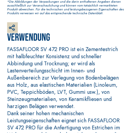
Faserverstärkter weißer
*Die Abbildungen der Verpackungen und die darin enthaltenen Angaben dienen
ausschließlich zur Veranschaulichung und können vom tatsächlich vermarkteten
Grundputz auf Basis von
Produkt abweichen. Für die technischen und leistungsbezogenen Eigenschaften des
Produkts verweisen wir auf das entsprechende technische Datenblatt.
Luftkalk, für innen und
außen
Verwendung
FASSAFLOOR SV 472 PRO ist ein Zementestrich
mit halbfeuchter Konsistenz und schneller
Abbindung und Trocknung; er wird als
Lastenverteilungsschicht im Innen- und
Außenbereich zur Verlegung von Bodenbelägen
aus Holz, aus elastischen Materialien (Linoleum,
PVC, Teppichböden, LVT, Gummi usw.), von
Steinzeugmaterialien, von Keramikfliesen und
BETONINSTANDSETZUNGS-
VERLEGESYSTE
harzigen Belägen verwendet.
SYSTEM
UND WANDBEL
Dank seiner hohen mechanischen
THIXOTROPE PRODUKTE
FASSAFLOOR –
VERLEGEGRÜN
Leistungseigenschaften eignet sich FASSAFLOOR
GEOACTIVE R4 40
FASSAFLOOR LA
SV 472 PRO für die Anfertigung von Estrichen im
Polymermodifizierter,