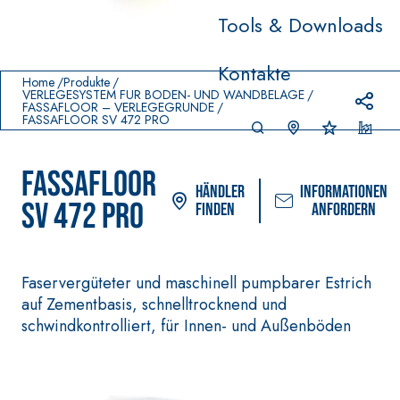
Tools & Downloads
Prodotti in primo piano
Kontakte
download
home
Home
Produkte
VERLEGESYSTEM FÜR BODEN- UND WANDBELÄGE
FASSAFLOOR – VERLEGEGRÜNDE
FASSAFLOOR SV 472 PRO
FASSAFLOOR
Händler
Informationen
SV 472 PRO
finden
anfordern
Faservergüteter und maschinell pumpbarer Estrich
auf Zementbasis, schnelltrocknend und
VERLEGESYSTEM FÜR BODEN-
FASSACOLOUR
UND WANDBELÄGE
schwindkontrolliert, für Innen- und Außenböden
FARBANSTRICH
–
AQU
WASSERUNDURCHLÄSSI
SICURA G3
®
AZIP
GE DICHTSTOFFE
Ultramatter