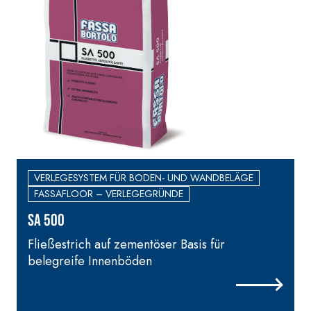
VERLEGESYSTEM FÜR BODEN- UND WANDBELÄGE
FASSAFLOOR – VERLEGEGRÜNDE
SA 500
Fließestrich auf zementöser Basis für
E
belegreife Innenböden
s