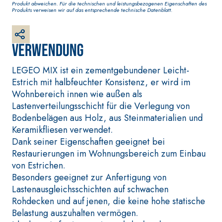
Produkt abweichen. Für die technischen und leistungsbezogenen Eigenschaften des
weißer Grundputz auf
Produkts verweisen wir auf das entsprechende technische Datenblatt.
Basis von Luftkalk, für
innen und außen
Verwendung
LEGEO MIX ist ein zementgebundener Leicht-
Estrich mit halbfeuchter Konsistenz, er wird im
Wohnbereich innen wie außen als
Lastenverteilungsschicht für die Verlegung von
Bodenbelägen aus Holz, aus Steinmaterialien und
Keramikfliesen verwendet.
Dank seiner Eigenschaften geeignet bei
BETONINSTANDSETZUN
VERLEGESYSTEM FÜR
Restaurierungen im Wohnungsbereich zum Einbau
GS-SYSTEM
BODEN- UND
von Estrichen.
WANDBELÄGE
THIXOTROPE
Besonders geeignet zur Anfertigung von
PRODUKTE
FASSAFLOOR –
VERLEGEGRÜNDE
Lastenausgleichsschichten auf schwachen
GEOACTIVE R4 40
FASSAFLOOR LA 8.3
Rohdecken und auf jenen, die keine hohe statische
Polymermodifizierter,
Selbstnivellierende
Belastung auszuhalten vermögen.
thixotroper und