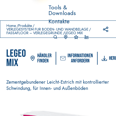
Tools &
Downloads
Prodotti in primo piano
Kontakte
download
home
Home
Produkte
VERLEGESYSTEM FÜR BODEN- UND WANDBELÄGE
FASSAFLOOR – VERLEGEGRÜNDE
LEGEO MIX
LEGEO
Händler
Informationen
Her
MIX
finden
anfordern
Zementgebundener Leicht-Estrich mit kontrollierter
VERLEGESYSTEM FÜR
FASSACOLOUR
-Syst
®
BODEN- UND
Schwindung, für Innen- und Außenböden
FARBANSTRICHE
WANDBELÄGE
–
SICURA G3
AQ
WASSERUNDURCH
UA
Ultramatter
®
LÄSSIGE
ZIP
DICHTSTOFFE
wasserbasierter
Dekoranstrich von