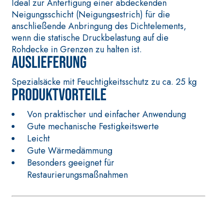
Glätte auf Anhydrit
Ideal zur Anfertigung einer abdeckenden
faserverstärkter
und Quarzbasis mi
Neigungsschicht (Neigungsestrich) für die
Schnellmörtel
hoher
anschließende Anbringung des Dichtelements,
bestehend aus
Wärmeleitfähigkeit
wenn die statische Druckbelastung auf die
speziellen
für die Anfertigung
Rohdecke in Grenzen zu halten ist.
sulfatbeständigen
Auslieferung
von Heizestrichen 
Bindern, für die
geringer
Passivierung, die
Spezialsäcke mit Feuchtigkeitsschutz zu ca. 25 kg
Schichtstärke in
Reparatur, die
Produktvorteile
Innenbereichen.
Verspachtelung und
den Schutz von
Von praktischer und einfacher Anwendung
Betonbauwerken
Gute mechanische Festigkeitswerte
Leicht
WÄRMEDÄMMVERBUN
®
DSYSTEM FASSATHERM
Gute Wärmedämmung
KLEBER UND
Besonders geeignet für
SPACHTELMASSEN
Restaurierungsmaßnahmen
A 96 RESPHIRA
Faservergüteter
Leicht-Spachtelkleber
mit hydraulischem