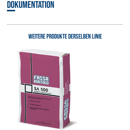
Dokumentation
Naturkalk NHL 3,5
und speziellen
Leichtfüllstoffen
Weitere Produkte derselben Linie