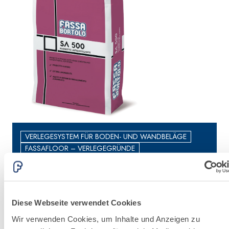
hydraulischem
Naturkalk NHL 3,5
und speziellen
Leichtfüllstoffen
VERLEGESYSTEM FÜR BODEN- UND WANDBELÄGE
FASSAFLOOR – VERLEGEGRÜNDE
SA 500
Fließestrich auf zementöser Basis für
E
belegreife Innenböden
s
Diese Webseite verwendet Cookies
Wir verwenden Cookies, um Inhalte und Anzeigen zu