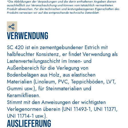
*Die Abbildungen der Verpackungen und die darin enthaltenen Angaben dienen
weißer Grundputz
ausschließlich zur Veranschaulichung und können vom tatsächlich vermarkteten
auf Basis von Luftkalk,
Produkt abweichen. Für die technischen und leistungsbezogenen Eigenschaften des
Produkts verweisen wir auf das entsprechende technische Datenblatt.
für innen und außen
Verwendung
SC 420 ist ein zementgebundener Estrich mit
halbfeuchter Konsistenz, er findet Verwendung als
Lastenverteilungsschicht im Innen- und
Außenbereich für die Verlegung von
Bodenbelägen aus Holz, aus elastischen
VERLEGESYSTEM FÜR
Materialien (Linoleum, PVC, Teppichböden, LVT,
BETONINSTANDSETZUN
BODEN- UND
GS-SYSTEM
Gummi usw.), für Steinmaterialien und
WANDBELÄGE
THIXOTROPE
Keramikfliesen.
FASSAFLOOR –
PRODUKTE
VERLEGEGRÜNDE
Stimmt mit den Anweisungen der wichtigsten
GEOACTIVE R4 40
FASSAFLOOR LA 8.30
Verlegenormen überein (UNI 11493-1, UNI 11371,
Polymermodifizierter,
Selbstnivellierende
UNI 11714-1 usw.).
Auslieferung
thixotroper und
Glätte auf Anhydrit-