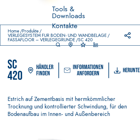
Tools &
Downloads
Prodotti in primo piano
Kontakte
download
home
Home
Produkte
VERLEGESYSTEM FÜR BODEN- UND WANDBELÄGE
FASSAFLOOR – VERLEGEGRÜNDE
SC 420
SC
Händler
Informationen
Herunte
420
finden
anfordern
-
FASSACOLO
Estrich auf Zementbasis mit hermkömmlicher
VERLEGESYSTEM FÜR
Syste
®
UR
BODEN- UND
m
Trocknung und kontrollierter Schwindung, für den
WANDBELÄGE
FARBANSTRICHE
Bodenaufbau im Innen- und Außenbereich
–
AQ
WASSERUNDURC
SICURA G3
UA
®
HLÄSSIGE
ZIP
Ultramatter
DICHTSTOFFE
wasserbasierter
AQUAZIP ONE PRO