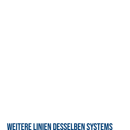
mit hydraulischem
Naturkalk NHL 3,5
und speziellen
Leichtfüllstoffen
VERPUTZ- UND
VERPUTZ- UND
BAUSYSTEM
BAUSYSTEM
PRODUKTE AUF
PRODUKTE AUF
BASIS VON KALK
BASIS VON KALK
UND PUZZOLAN
UND PUZZOLAN
BIO-INTONACO DI FO
BIO-RINZAFFO
NDO
Zementfreier Bio-
Zementfreier Bio-
Grundputz auf
Haftbewurf auf
Basis von Luftkalk
Basis von Luftkalk
und Puzzolan, für
und Puzzolan, für
den Innen- und
den Innen- und
Außenbereich
Außenbereich
Weitere Linien desselben Systems