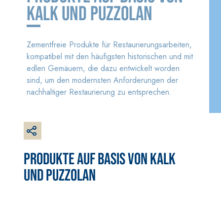
Faserverstärkter
KALK UND PUZZOLAN
weißer Grundputz auf
Basis von Luftkalk, für
innen und außen
Zementfreie Produkte für Restaurierungsarbeiten,
kompatibel mit den häufigsten historischen und mit
edlen Gemäuern, die dazu entwickelt worden
sind, um den modernsten Anforderungen der
nachhaltiger Restaurierung zu entsprechen.
BETONINSTANDSETZUN
VERLEGESYSTEM FÜR
PRODUKTE AUF BASIS VON KALK
GS-SYSTEM
BODEN- UND
WANDBELÄGE
UND PUZZOLAN
THIXOTROPE PRODUKTE
FASSAFLOOR –
GEOACTIVE R4 40
VERLEGEGRÜNDE
Polymermodifizierter,
FASSAFLOOR LA 8.
thixotroper und
Selbstnivellierend