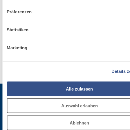
Nachhaltigkeit
Präferenzen
Unser Engagement für
die Umsetzung und
Statistiken
Verbreitung von
bewährten Praktiken in
der Welt des Bauens.
Marketing
Details z
Alle zulassen
Auswahl erlauben
Für die Newsletter anmelden
Ablehnen
Bleibe auf dem Laufenden betreffend die letzten Neuheiten von Fassa Bortolo