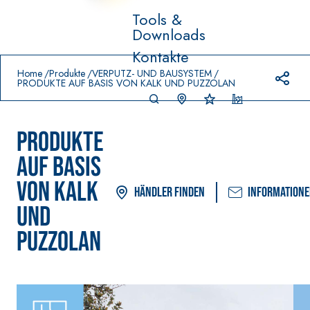
Tools &
Downloads
Prodotti in primo piano
Kontakte
download
home
Home
Produkte
VERPUTZ- UND BAUSYSTEM
PRODUKTE AUF BASIS VON KALK UND PUZZOLAN
PRODUKTE
AUF BASIS
VON KALK
Händler finden
Information
UND
VERLEGESYSTEM FÜR
FASSACOLOUR
-Sys
®
PUZZOLAN
BODEN- UND
FARBANSTRICHE
WANDBELÄGE
–
SICURA G3
AQ
WASSERUNDURCHL
UAZ
Ultramatter
®
ÄSSIGE
IP
DICHTSTOFFE
wasserbasierter