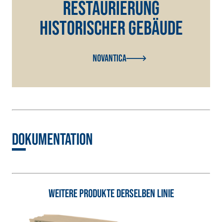
Spachtelkleber mit
Restaurierung
hydraulischem Naturkalk
historischer Gebäude
NHL 3,5 und speziellen
Leichtfüllstoffen
Novantica
Dokumentation
Weitere Produkte derselben Linie