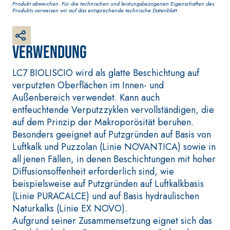
Produkt abweichen. Für die technischen und leistungsbezogenen Eigenschaften des
Grundputz auf Basis von
Produkts verweisen wir auf das entsprechende technische Datenblatt.
Luftkalk, für innen und
außen
Verwendung
LC7 BIOLISCIO wird als glatte Beschichtung auf
verputzten Oberflächen im Innen- und
Außenbereich verwendet. Kann auch
entfeuchtende Verputzzyklen vervollständigen, die
auf dem Prinzip der Makroporösität beruhen.
Besonders geeignet auf Putzgründen auf Basis von
Luftkalk und Puzzolan (Linie NOVANTICA) sowie in
all jenen Fällen, in denen Beschichtungen mit hoher
BETONINSTANDSETZUNGS-
VERLEGESYSTEM F
Diffusionsoffenheit erforderlich sind, wie
SYSTEM
BODEN- UND
WANDBELÄGE
beispielsweise auf Putzgründen auf Luftkalkbasis
THIXOTROPE PRODUKTE
FASSAFLOOR –
(Linie PURACALCE) und auf Basis hydraulischen
GEOACTIVE R4 40
VERLEGEGRÜNDE
Naturkalks (Linie EX NOVO).
Polymermodifizierter,
FASSAFLOOR LA 8
Aufgrund seiner Zusammensetzung eignet sich das
thixotroper und
Selbstnivelliere