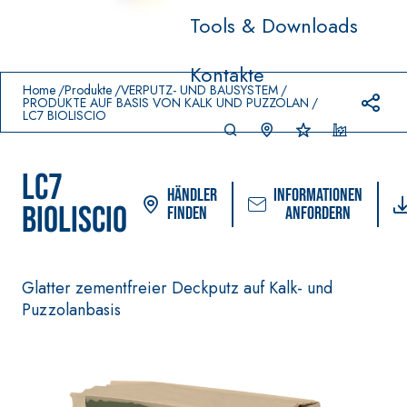
Tools & Downloads
Prodotti in primo piano
Kontakte
download
home
Home
Produkte
VERPUTZ- UND BAUSYSTEM
PRODUKTE AUF BASIS VON KALK UND PUZZOLAN
LC7 BIOLISCIO
LC7
Händler
Informationen
BIOLISCIO
finden
anfordern
Glatter zementfreier Deckputz auf Kalk- und
VERLEGESYSTEM FÜR
FASSACOLOUR
-S
®
Puzzolanbasis
BODEN- UND
FARBANSTRICHE
WANDBELÄGE
AQ
–
SICURA G3
UAZ
WASSERUNDURCHLÄ
®
Ultramatter
IP
SSIGE DICHTSTOFFE
wasserbasierter