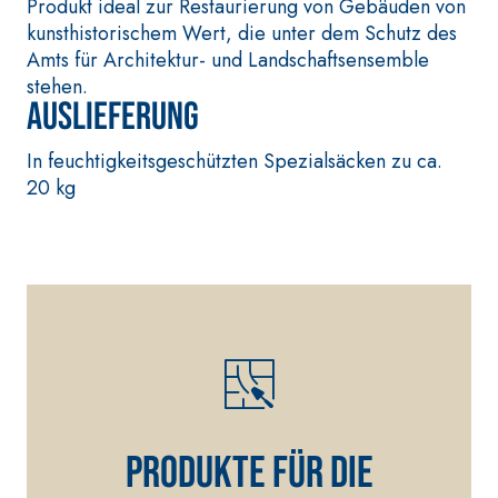
Produkt ideal zur Restaurierung von Gebäuden von
faserverstärkter
Glätte auf Anhyd
kunsthistorischem Wert, die unter dem Schutz des
Schnellmörtel bestehend
Quarzbasis mit 
Amts für Architektur- und Landschaftsensemble
aus speziellen
Wärmeleitfähigke
stehen.
sulfatbeständigen
die Anfertigung
Auslieferung
Bindern, für die
Heizestrichen m
Passivierung, die
geringer Schicht
In feuchtigkeitsgeschützten Spezialsäcken zu ca.
Reparatur, die
Innenbereichen.
20 kg
Verspachtelung und den
Schutz von
Betonbauwerken
WÄRMEDÄMMVERBUNDSY
®
STEM FASSATHERM
KLEBER UND
SPACHTELMASSEN
A 96 RESPHIRA
Produkte für die
Faservergüteter Leicht-