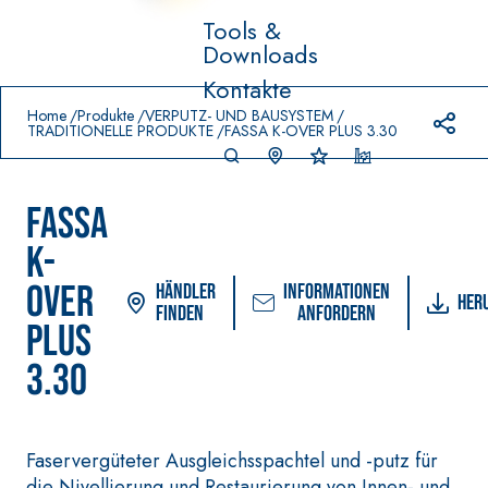
Tools &
Downloads
Prodotti in primo piano
Kontakte
download
home
Home
Produkte
VERPUTZ- UND BAUSYSTEM
TRADITIONELLE PRODUKTE
FASSA K-OVER PLUS 3.30
FASSA
K-
OVER
Händler
Informationen
Her
finden
anfordern
PLUS
VERLEGESYSTEM FÜR
FASSACOLOUR
-Syst
®
BODEN- UND
3.30
FARBANSTRICHE
WANDBELÄGE
–
SICURA G3
AQ
WASSERUNDURCH
UA
Ultramatter
®
LÄSSIGE
ZIP
DICHTSTOFFE
wasserbasierter
Faservergüteter Ausgleichsspachtel und -putz für
Dekoranstrich von
die Nivellierung und Restaurierung von Innen- und