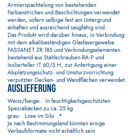
Glätte auf Anhydrit
faserverstärkter
Armierspachtelung von bestehenden
und Quarzbasis mi
Schnellmörtel
Farbanstrichen und Beschichtungen verwendet
hoher
bestehend aus
werden, sofern selbige fest am Untergrund
Wärmeleitfähigkeit
speziellen
anhaften und ausreichend saugfähig sind.
für die Anfertigung
sulfatbeständigen
Das Produkt wird darüber hinaus, in Verbindung
von Heizestrichen 
Bindern, für die
mit dem alkalibeständigen Glasfasergewebe
geringer
Passivierung, die
FASSANET ZR 185 und Verbindungselementen
Schichtstärke in
Reparatur, die
bestehend aus Stahlschrauben RA-P und
Innenbereichen.
Verspachtelung und
Isolierteller IT 60/5 H, zur Anfertigung einer
den Schutz von
Abplatzungsschutz- und Umsturzvorrichtung
Betonbauwerken
verputzter Decken- und Wandflächen verwendet.
Auslieferung
WÄRMEDÄMMVERBUN
®
DSYSTEM FASSATHERM
Weiss/beige: In feuchtigkeitsgeschützten
KLEBER UND
SPACHTELMASSEN
Spezialsäcken zu ca. 25 kg
grau: Lose im Silo *
A 96 RESPHIRA
Je nach Bestimmungsland könnten einige
Faservergüteter
Verkaufsformate nicht erhältlich sein
Leicht-Spachtelkleber
mit hydraulischem