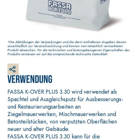
weißer Grundputz auf
Basis von Luftkalk, für
innen und außen
*Die Abbildungen der Verpackungen und die darin enthaltenen Angaben dienen
ausschließlich zur Veranschaulichung und können vom tatsächlich vermarkteten
Produkt abweichen. Für die technischen und leistungsbezogenen Eigenschaften des
Produkts verweisen wir auf das entsprechende technische Datenblatt.
Verwendung
FASSA K-OVER PLUS 3.30 wird verwendet als
BETONINSTANDSETZUN
VERLEGESYSTEM FÜR
GS-SYSTEM
BODEN- UND
Spachtel und Ausgleichsputz für Ausbesserungs-
WANDBELÄGE
THIXOTROPE
und Restaurierungsarbeiten an
PRODUKTE
FASSAFLOOR –
Ziegelmauerwerken, Mischmauerwerken und
VERLEGEGRÜNDE
GEOACTIVE R4 40
Betonteilstücken, von verputzten Oberflächen
FASSAFLOOR LA 8.3
Polymermodifizierter,
neuer und alter Gebäude.
Selbstnivellierende
thixotroper und
FASSA K-OVER PLUS 3.30 kann für die