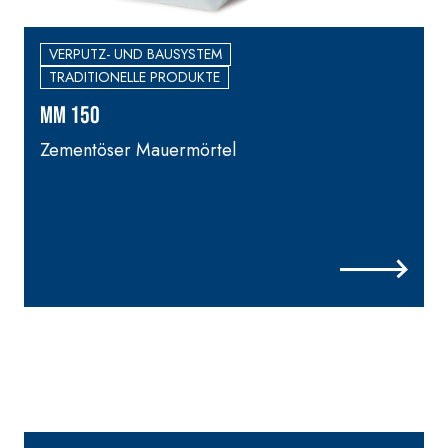
Spachtelkleber mit
hydraulischem Naturkalk
NHL 3,5 und speziellen
VERPUTZ- UND BAUSYSTEM
Leichtfüllstoffen
TRADITIONELLE PRODUKTE
MM 150
Zementöser Mauermörtel
F
f
I