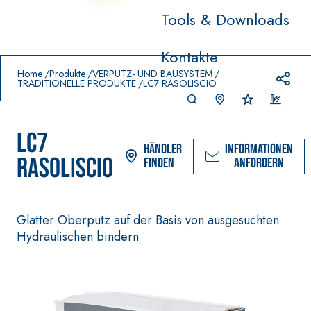
Tools & Downloads
Prodotti in primo piano
Kontakte
download
home
Home
Produkte
VERPUTZ- UND BAUSYSTEM
TRADITIONELLE PRODUKTE
LC7 RASOLISCIO
LC7
Händler
Informationen
RASOLISCIO
finden
anfordern
Glatter Oberputz auf der Basis von ausgesuchten
Hydraulischen bindern
VERLEGESYSTEM FÜR
FASSACOLOUR
®
BODEN- UND WANDBELÄGE
FARBANSTRICHE
–
AQU
WASSERUNDURCHLÄS
SICURA G3
®
AZIP
SIGE DICHTSTOFFE
Ultramatter
AQUAZIP ONE PRO
wasserbasierte