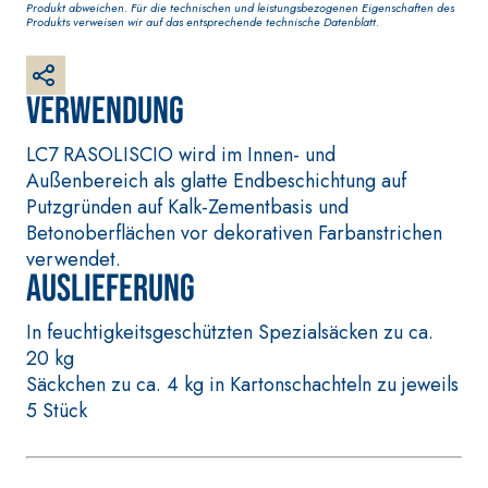
Produkt abweichen. Für die technischen und leistungsbezogenen Eigenschaften des
Grundputz auf Basis von
Produkts verweisen wir auf das entsprechende technische Datenblatt.
Luftkalk, für innen und
außen
Verwendung
LC7 RASOLISCIO wird im Innen- und
Außenbereich als glatte Endbeschichtung auf
Putzgründen auf Kalk-Zementbasis und
Betonoberflächen vor dekorativen Farbanstrichen
verwendet.
Auslieferung
In feuchtigkeitsgeschützten Spezialsäcken zu ca.
20 kg
BETONINSTANDSETZUNGS-
VERLEGESYSTEM
SYSTEM
BODEN- UND W
Säckchen zu ca. 4 kg in Kartonschachteln zu jeweils
THIXOTROPE PRODUKTE
FASSAFLOOR –
5 Stück
VERLEGEGRÜND
GEOACTIVE R4 40
FASSAFLOOR LA
Polymermodifizierter,
Selbstnivellier
thixotroper und