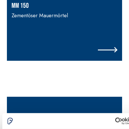
hydraulischem
MM 150
Naturkalk NHL 3,5
Zementöser Mauermörtel
und speziellen
Leichtfüllstoffen
F
f