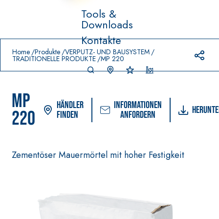
Tools &
Downloads
Prodotti in primo piano
Kontakte
download
home
Home
Produkte
VERPUTZ- UND BAUSYSTEM
TRADITIONELLE PRODUKTE
MP 220
MP
Händler
Informationen
Herunte
220
finden
anfordern
-
FASSACOLO
Zementöser Mauermörtel mit hoher Festigkeit
VERLEGESYSTEM FÜR
Syste
®
UR
BODEN- UND
m
WANDBELÄGE
FARBANSTRICHE
–
AQ
WASSERUNDURC
SICURA G3
UA
®
HLÄSSIGE
ZIP
Ultramatter
DICHTSTOFFE
wasserbasierter
AQUAZIP ONE PRO