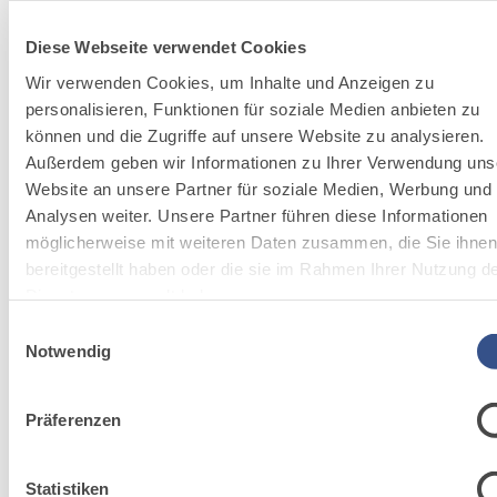
Entdecke zugehörige
Diese Webseite verwendet Cookies
Wir verwenden Cookies, um Inhalte und Anzeigen zu
Lösungen von Fassa
personalisieren, Funktionen für soziale Medien anbieten zu
können und die Zugriffe auf unsere Website zu analysieren.
Bortolo
Außerdem geben wir Informationen zu Ihrer Verwendung uns
Website an unsere Partner für soziale Medien, Werbung und
Analysen weiter. Unsere Partner führen diese Informationen
Zu den Lösungen gehen
möglicherweise mit weiteren Daten zusammen, die Sie ihne
bereitgestellt haben oder die sie im Rahmen Ihrer Nutzung d
Dienste gesammelt haben.
VERPUTZ-
Einwilligungsauswahl
Notwendig
UND
BAUSYSTEM
Präferenzen
Statistiken