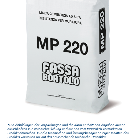
Dekoranstrich von
Elastische,
hoher Qualität, für
einkomponentige
den Innenbereich
Dichtmasse auf
Polymer-Zement-Basis
GYPSOTECH
-System
®
VERPUTZ- UND
BAUPLATTEN
BAUSYSTEM
PRODUKTE AUF BASIS
®
GYPSOTECH
Gypso
VON LUFTKALK
LIGNUM TIPO DEFH1I
Gipskartonplatte
*Die Abbildungen der Verpackungen und die darin enthaltenen Angaben dienen
KB 13 EVOLUTION
R
ausschließlich zur Veranschaulichung und können vom tatsächlich vermarkteten
Faserverstärkter
Produkt abweichen. Für die technischen und leistungsbezogenen Eigenschaften des
Produkts verweisen wir auf das entsprechende technische Datenblatt.