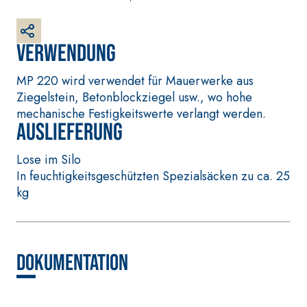
weißer Grundputz
auf Basis von Luftkalk,
für innen und außen
Verwendung
MP 220 wird verwendet für Mauerwerke aus
Ziegelstein, Betonblockziegel usw., wo hohe
mechanische Festigkeitswerte verlangt werden.
Auslieferung
Lose im Silo
In feuchtigkeitsgeschützten Spezialsäcken zu ca. 25
kg
VERLEGESYSTEM FÜR
BETONINSTANDSETZUN
BODEN- UND
GS-SYSTEM
WANDBELÄGE
THIXOTROPE
FASSAFLOOR –
PRODUKTE
VERLEGEGRÜNDE
Dokumentation
GEOACTIVE R4 40
FASSAFLOOR LA 8.30
Polymermodifizierter,
Selbstnivellierende
thixotroper und
Glätte auf Anhydrit-