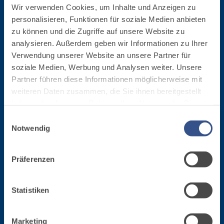
weißer Grundputz
Wir verwenden Cookies, um Inhalte und Anzeigen zu
auf Basis von Luftkalk,
personalisieren, Funktionen für soziale Medien anbieten
für innen und außen
zu können und die Zugriffe auf unsere Website zu
analysieren. Außerdem geben wir Informationen zu Ihrer
Firmenzentrale
Verwendung unserer Website an unsere Partner für
soziale Medien, Werbung und Analysen weiter. Unsere
Fassa S.r.l.
Partner führen diese Informationen möglicherweise mit
via Lazzaris, 3
weiteren Daten zusammen, die Sie ihnen bereitgestellt
31027 Spresiano (TV)
haben oder die sie im Rahmen Ihrer Nutzung der Dienste
Tel. +39.0422.7222
gesammelt haben.
Einwilligungsauswahl
Fax +39.0422.887509
Notwendig
Bestellverwaltung - 800333435
VERLEGESYSTEM FÜR
BETONINSTANDSETZUN
BODEN- UND
Unterstützung bei der Ausrüstung - 800353637
GS-SYSTEM
WANDBELÄGE
Präferenzen
THIXOTROPE
FASSAFLOOR –
PRODUKTE
VERLEGEGRÜNDE
GEOACTIVE R4 40
Steuernummer/MwSt.-Nummer
FASSAFLOOR LA 8.30
Statistiken
Polymermodifizierter,
02015890268
Selbstnivellierende
thixotroper und
Glätte auf Anhydrit-
Marketing