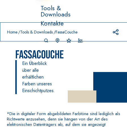
Tools &
Downloads
Prodotti in primo piano
Kontakte
download
home
Home
Tools & Downloads
FassaCouche
FassaCouche
Ein Überblick
über alle
erhältlichen
Farben unseres
-
FASSACOLO
VERLEGESYSTEM FÜR
Einschichtputzes.
Syste
®
UR
BODEN- UND
m
WANDBELÄGE
FARBANSTRICHE
–
AQ
WASSERUNDURC
SICURA G3
UA
®
HLÄSSIGE
*Die in digitaler Form abgebildeten Farbtöne sind lediglich als
ZIP
Ultramatter
DICHTSTOFFE
Richtwerte anzusehen, denn sie hängen von der Art des
wasserbasierter
elektronischen Datenträgers ab, auf dem sie angezeigt
AQUAZIP ONE PRO