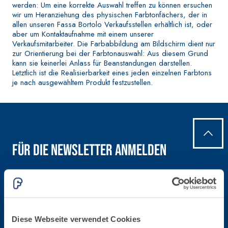
werden: Um eine korrekte Auswahl treffen zu können ersuchen
Dekoranstrich von
Elastische,
wir um Heranziehung des physischen Farbtonfächers, der in
hoher Qualität, für
einkomponentige
allen unseren Fassa Bortolo Verkaufsstellen erhältlich ist, oder
den Innenbereich
aber um Kontaktaufnahme mit einem unserer
Dichtmasse auf
Verkaufsmitarbeiter. Die Farbabbildung am Bildschirm dient nur
Polymer-Zement-Basis
zur Orientierung bei der Farbtonauswahl: Aus diesem Grund
kann sie keinerlei Anlass für Beanstandungen darstellen.
Letztlich ist die Realisierbarkeit eines jeden einzelnen Farbtons
je nach ausgewähltem Produkt festzustellen.
Für die Newsletter anmelden
GYPSOTECH
-System
®
VERPUTZ- UND
BAUPLATTEN
BAUSYSTEM
Bleibe auf dem Laufenden betreffend die letzten Neuheiten von Fassa Bortolo
PRODUKTE AUF BASIS
®
GYPSOTECH
Gypso
VON LUFTKALK
LIGNUM TIPO DEFH1I
Gipskartonplatte
KB 13 EVOLUTION
R
Diese Webseite verwendet Cookies
Faserverstärkter