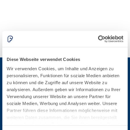
Fassatherm Impact
weißer Grundputz
GypsoCOMETE
auf Basis von Luftkalk,
für innen und außen
KB 13 Evolution
Fassa One Dry
Geoactive R4 10 e R4 40
Aquazip One Pro
Diese Webseite verwendet Cookies
Wir verwenden Cookies, um Inhalte und Anzeigen zu
personalisieren, Funktionen für soziale Medien anbieten
VERLEGESYSTEM FÜR
Für die Newsletter anmelden
zu können und die Zugriffe auf unsere Website zu
BETONINSTANDSETZUN
BODEN- UND
GS-SYSTEM
analysieren. Außerdem geben wir Informationen zu Ihrer
WANDBELÄGE
THIXOTROPE
FASSAFLOOR –
Verwendung unserer Website an unsere Partner für
Bleibe auf dem Laufenden betreffend die letzten Neuheiten von Fassa Bortolo
PRODUKTE
VERLEGEGRÜNDE
soziale Medien, Werbung und Analysen weiter. Unsere
GEOACTIVE R4 40
FASSAFLOOR LA 8.30
Partner führen diese Informationen möglicherweise mit
Polymermodifizierter,
Selbstnivellierende
weiteren Daten zusammen, die Sie ihnen bereitgestellt
thixotroper und
Glätte auf Anhydrit-
haben oder die sie im Rahmen Ihrer Nutzung der Dienste