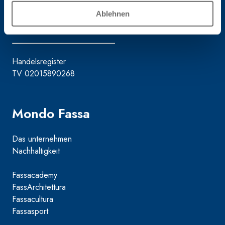
hydraulischem
Gesellschaftskapital
Ablehnen
Naturkalk NHL 3,5
€ 50.000.000,00
und speziellen
Leichtfüllstoffen
Handelsregister
TV 02015890268
Mondo Fassa
Das unternehmen
Nachhaltigkeit
Fassacademy
FassArchitettura
Fassacultura
Fassasport