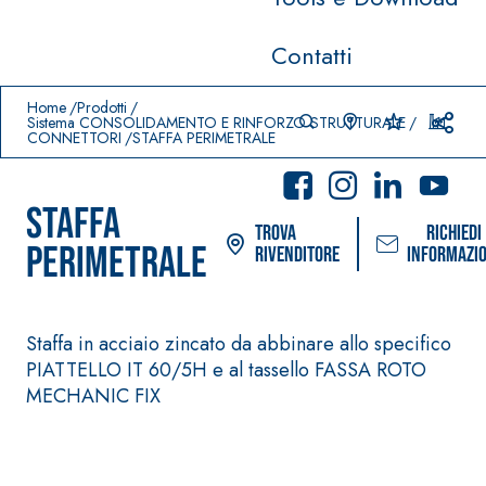
Contatti
Prodotti in primo piano
download
home
Home
Prodotti
Sistema CONSOLIDAMENTO E RINFORZO STRUTTURALE
CONNETTORI
STAFFA PERIMETRALE
STAFFA
Trova
Richiedi
PERIMETRALE
rivenditore
informazio
Staffa in acciaio zincato da abbinare allo specifico
PIATTELLO IT 60/5H e al tassello FASSA ROTO
Sistema POSA PAVIMENTI E
Sistema FASSA
RIVESTIMENTI
MECHANIC FIX
PITTURE
AQUAZI
–
®
P
IMPERMEABILIZZANTI
SICURA G3
Idropittura de
AQUAZIP ONE PRO