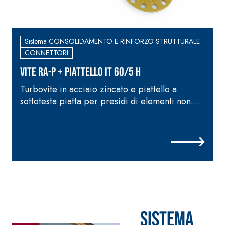
speciali leganti
base di anidri
solfatoresistenti, polimero-
ad alta conduci
modificata, tixotropica,
termica per la
fibrorinforzata, per la
Sistema CONSOLIDAMENTO E RINFORZO STRUTTURALE
realizzazione 
passivazione, riparazione,
CONNETTORI
radianti a bas
rasatura e protezione di
in ambienti int
VITE RA-P + PIATTELLO IT 60/5 H
strutture in calcestruzzo
Turbovite in acciaio zincato e piattello a
C
sottotesta piatta per presidi di elementi non
t
strutturali
Sistema ISOLAMENTO
®
TERMICO FASSATHERM
COLLANTI E RASANTI
A 96 RESPHIRA
Collante-rasante
Sistema