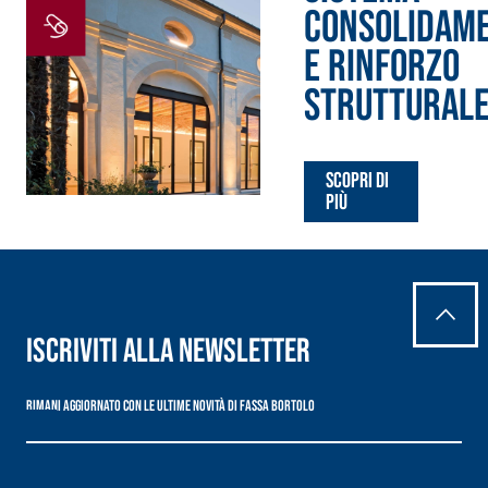
alleggerito, fibrato, con
CONSOLIDAM
calce idraulica naturale
NHL 3,5 e speciali inerti
E RINFORZO
alleggeriti
STRUTTURAL
Scopri di
più
Iscriviti alla newsletter
Rimani aggiornato con le ultime novità di Fassa Bortolo