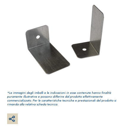
ultra opaca ad
Guaina
qualità per int
impermeabilizzante
elastica monocomponente
polimero cementizia
*Le immagini degli imballi e le indicazioni in esse contenute hanno finalità
puramente illustrative e possono differire dal prodotto effettivamente
Sistema INTONACATURA E
Sistema GYPSO
commercializzato. Per le caratteristiche tecniche e prestazionali del prodotto si
rimanda alla relativa scheda tecnica.
COSTRUZIONE
LASTRE
PRODOTTI A BASE CALCE
AEREA
®
GYPSOTECH
G
TIPO DEFH1IR
Lastra in cart
KB 13 EVOLUTION