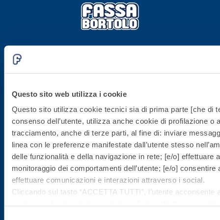
Sede direzionale
Fassa S.r.l.
Questo sito web utilizza i cookie
via Lazzaris, 3
31027 Spresiano (TV)
Questo sito utilizza cookie tecnici sia di prima parte [che di te
consenso dell’utente, utilizza anche cookie di profilazione o al
Tel. +39.0422.7222
tracciamento, anche di terze parti, al fine di: inviare messaggi
Fax +39.0422.887509
linea con le preferenze manifestate dall’utente stesso nell’ambi
Gestione ordini - 800.333.435
delle funzionalità e della navigazione in rete; [e/o] effettuare a
Assistenza attrezzature - 800.353.637
monitoraggio dei comportamenti dell’utente; [e/o] consentire al
effettuare comunicazioni e interazioni attraverso i social.
Cliccando sul tasto “
ACCETTA TUTTI
”, l’utente acconsente all
C.F./P.IVA
cookie non tecnici, inclusi quindi quelli di profilazione, analitici
02015890268
consenso è facoltativo e può essere revocato in qualsiasi m
Selezione