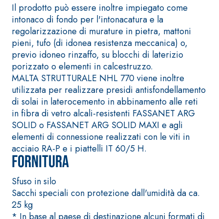
speciali leganti
Il prodotto può essere inoltre impiegato come
base di anidri
solfatoresistenti, polimero-
intonaco di fondo per l'intonacatura e la
ad alta conduci
modificata, tixotropica,
regolarizzazione di murature in pietra, mattoni
termica per la
fibrorinforzata, per la
pieni, tufo (di idonea resistenza meccanica) o,
realizzazione 
passivazione, riparazione,
previo idoneo rinzaffo, su blocchi di laterizio
radianti a bas
rasatura e protezione di
porizzato o elementi in calcestruzzo.
in ambienti int
strutture in calcestruzzo
MALTA STRUTTURALE NHL 770 viene inoltre
utilizzata per realizzare presidi antisfondellamento
di solai in laterocemento in abbinamento alle reti
in fibra di vetro alcali-resistenti FASSANET ARG
SOLID o FASSANET ARG SOLID MAXI e agli
elementi di connessione realizzati con le viti in
acciaio RA-P e i piattelli IT 60/5 H.
Fornitura
Sistema ISOLAMENTO
®
TERMICO FASSATHERM
Sfuso in silo
COLLANTI E RASANTI
Sacchi speciali con protezione dall'umidità da ca.
A 96 RESPHIRA
25 kg
Collante-rasante
* In base al paese di destinazione alcuni formati di