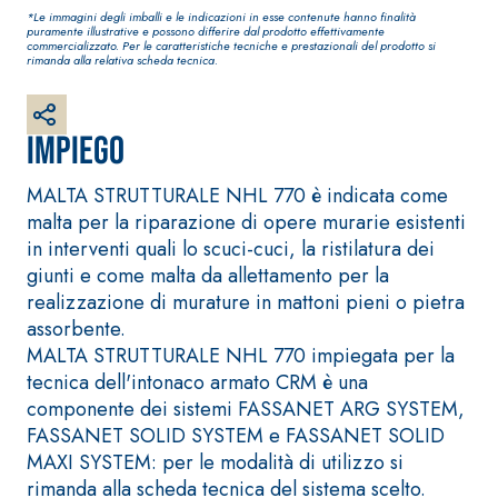
Intonaco di fondo bianco
*Le immagini degli imballi e le indicazioni in esse contenute hanno finalità
fibrorinforzato a base di
puramente illustrative e possono differire dal prodotto effettivamente
commercializzato. Per le caratteristiche tecniche e prestazionali del prodotto si
calce aerea, per interni
rimanda alla relativa scheda tecnica.
ed esterni
Impiego
MALTA STRUTTURALE NHL 770 è indicata come
malta per la riparazione di opere murarie esistenti
in interventi quali lo scuci-cuci, la ristilatura dei
giunti e come malta da allettamento per la
realizzazione di murature in mattoni pieni o pietra
assorbente.
MALTA STRUTTURALE NHL 770 impiegata per la
Sistema RIPRISTINO DEL
Sistema POSA P
tecnica dell'intonaco armato CRM è una
CALCESTRUZZO
RIVESTIMENTI
componente dei sistemi FASSANET ARG SYSTEM,
PRODOTTI TIXOTROPICI
FASSAFLOOR – 
FASSANET SOLID SYSTEM e FASSANET SOLID
POSA
GEOACTIVE R4 40
MAXI SYSTEM: per le modalità di utilizzo si
FASSAFLOOR LA
Malta rapida contenente
rimanda alla scheda tecnica del sistema scelto.
Lisciatura auto