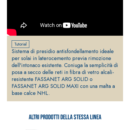
Tutorial
Sistema di presidio antisfondellamento ideale
per solai in laterocemento previa rimozione
dell'intonaco esistente. Coniuga la semplicità di
posa a secco delle reti in fibra di vetro alcali-
resistente FASSANET ARG SOLID o
FASSANET ARG SOLID MAXI con una malta a
base calce NHL.
Altri prodotti della stessa linea