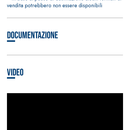
alleggerito, fibrato, con
vendita potrebbero non essere disponibili
calce idraulica naturale
NHL 3,5 e speciali inerti
alleggeriti
Documentazione
Video