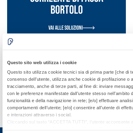
Bortolo
Vai alle soluzioni
Sistema
CONSOLIDAM
Questo sito web utilizza i cookie
Questo sito utilizza cookie tecnici sia di prima parte [che di te
E RINFORZO
consenso dell’utente, utilizza anche cookie di profilazione o al
STRUTTURAL
tracciamento, anche di terze parti, al fine di: inviare messaggi 
con le preferenze manifestate dall’utente stesso nell’ambito del
funzionalità e della navigazione in rete; [e/o] effettuare anali
comportamenti dell’utente; [e/o] consentire all’utente di effe
Scopri di
più
e interazioni attraverso i social.
Cliccando sul tasto “
ACCETTA TUTTI
”, l’utente acconsente all
cookie non tecnici, inclusi quindi quelli di profilazione, analitici