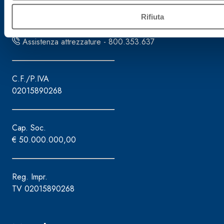
Tel. +39.0422.7222
Fax +39.0422.887509
Rifiuta
Gestione ordini - 800.333.435
Assistenza attrezzature - 800.353.637
C.F./P.IVA
02015890268
Cap. Soc.
€ 50.000.000,00
Reg. Impr.
TV 02015890268