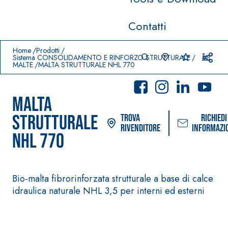
Contatti
Prodotti in primo piano
download
home
Home
Prodotti
Sistema CONSOLIDAMENTO E RINFORZO STRUTTURALE
MALTE
MALTA STRUTTURALE NHL 770
MALTA
STRUTTURALE
Trova
Richiedi
rivenditore
informazi
NHL 770
Sistema POSA PAVIMENTI E
Sistema FASSA
Bio-malta fibrorinforzata strutturale a base di calce
RIVESTIMENTI
PITTURE
idraulica naturale NHL 3,5 per interni ed esterni
AQUAZI
–
®
P
IMPERMEABILIZZANTI
SICURA G3
Idropittura dec
AQUAZIP ONE PRO