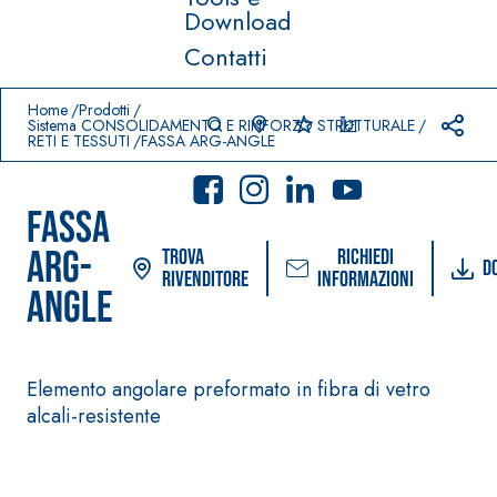
Download
Contatti
Prodotti in primo piano
download
home
Home
Prodotti
Sistema CONSOLIDAMENTO E RINFORZO STRUTTURALE
RETI E TESSUTI
FASSA ARG-ANGLE
FASSA
ARG-
Trova
Richiedi
D
rivenditore
informazioni
ANGLE
Sistema POSA
Sistema
®
PAVIMENTI E
FASSACOLOUR
RIVESTIMENTI
Elemento angolare preformato in fibra di vetro
PITTURE
–
AQUA
alcali-resistente
IMPERMEABILIZ
SICURA G3
®
ZIP
ZANTI
Idropittura
AQUAZIP ONE PRO
decorativa ultra