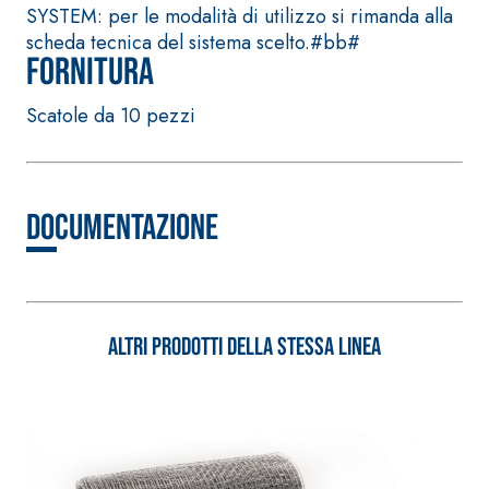
di anidrite e quarzo
solfatoresistenti,
SYSTEM: per le modalità di utilizzo si rimanda alla
ad alta conducibilità
polimero-modificata,
scheda tecnica del sistema scelto.#bb#
termica per la
Fornitura
tixotropica,
realizzazione di
fibrorinforzata, per
massetti radianti a
Scatole da 10 pezzi
la passivazione,
basso spessore in
riparazione, rasatura
ambienti interni.
e protezione di
strutture in
Documentazione
calcestruzzo
Sistema ISOLAMENTO
TERMICO
®
FASSATHERM
COLLANTI E RASANTI
Altri prodotti della stessa linea
A 96 RESPHIRA
Collante-rasante
alleggerito, fibrato,
con calce idraulica
naturale NHL 3,5 e