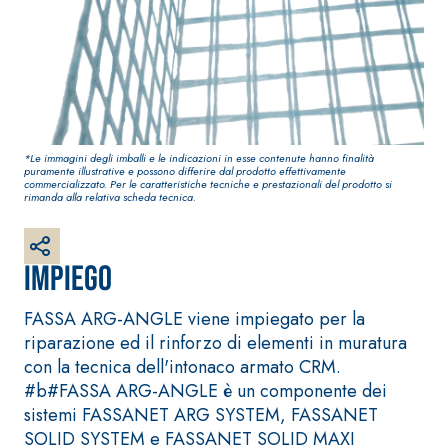
bianco
fibrorinforzato a
base di calce aerea,
per interni ed
esterni
*Le immagini degli imballi e le indicazioni in esse contenute hanno finalità
puramente illustrative e possono differire dal prodotto effettivamente
commercializzato. Per le caratteristiche tecniche e prestazionali del prodotto si
rimanda alla relativa scheda tecnica.
Impiego
Sistema RIPRISTINO DEL
Sistema POSA
CALCESTRUZZO
PAVIMENTI E
RIVESTIMENTI
FASSA ARG-ANGLE viene impiegato per la
PRODOTTI
TIXOTROPICI
FASSAFLOOR – FONDI
riparazione ed il rinforzo di elementi in muratura
DI POSA
GEOACTIVE R4 40
con la tecnica dell'intonaco armato CRM.
FASSAFLOOR LA 8.30
Malta rapida
#b#FASSA ARG-ANGLE è un componente dei
Lisciatura
contenente speciali
sistemi FASSANET ARG SYSTEM, FASSANET
autolivellante a base
leganti
SOLID SYSTEM e FASSANET SOLID MAXI