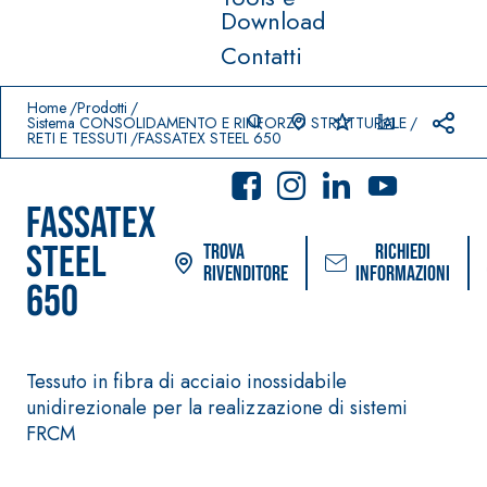
Download
Contatti
Prodotti in primo piano
download
home
Home
Prodotti
Sistema CONSOLIDAMENTO E RINFORZO STRUTTURALE
RETI E TESSUTI
FASSATEX STEEL 650
FASSATEX
STEEL
Trova
Richiedi
rivenditore
informazioni
650
Sistema POSA PAVIMENTI E
Sistema FASSACOL
RIVESTIMENTI
Tessuto in fibra di acciaio inossidabile
PITTURE
–
AQUA
unidirezionale per la realizzazione di sistemi
IMPERMEABILIZZA
SICURA G3
®
ZIP
NTI
FRCM
Idropittura decor
AQUAZIP ONE PRO
ultra opaca ad el