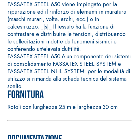
bianco fibrorinforzato
FASSATEX STEEL 650 viene impiegato per la
a base di calce aerea,
riparazione ed il rinforzo di elementi in muratura
per interni ed esterni
(maschi murari, volte, archi, ecc.) o in
calcestruzzo. _|s|_ Il tessuto ha la funzione di
contrastare e distribuire le tensioni, distribuendo
le sollecitazioni indotte da fenomeni sismici e
conferendo un'elevata duttilità.
FASSATEX STEEL 650 è un componente dei sistemi
di consolidamento FASSATEX STEEL SYSTEM e
FASSATEX STEEL NHL SYSTEM: per le modalità di
utilizzo si rimanda alla scheda tecnica del sistema
scelto.
Fornitura
Sistema RIPRISTINO DEL
Sistema POSA PAVIM
CALCESTRUZZO
RIVESTIMENTI
PRODOTTI TIXOTROPICI
FASSAFLOOR – FON
Rotoli con lunghezza 25 m e larghezza 30 cm
POSA
GEOACTIVE R4 40
FASSAFLOOR LA 8.
Malta rapida
Lisciatura autolive
contenente speciali
a base di anidrite
leganti solfatoresistenti,
Documentazione