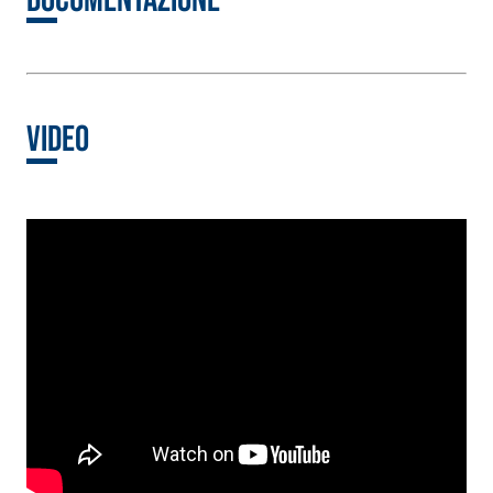
quarzo, ad alta
polimero-modificata,
conducibilità ter
tixotropica,
per la realizzazi
fibrorinforzata, per la
massetti radianti 
passivazione,
basso spessore in
riparazione, rasatura e
Video
ambienti interni.
protezione di strutture
in calcestruzzo
Sistema ISOLAMENTO
®
TERMICO FASSATHERM
COLLANTI E RASANTI
A 96 RESPHIRA
Collante-rasante
alleggerito, fibrato, con
calce idraulica naturale
NHL 3,5 e speciali