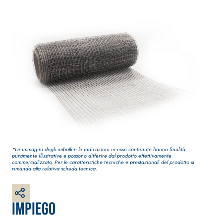
Guaina
qualità per intern
impermeabilizzante
elastica
monocomponente
polimero cementizia
*Le immagini degli imballi e le indicazioni in esse contenute hanno finalità
puramente illustrative e possono differire dal prodotto effettivamente
Sistema INTONACATURA E
Sistema GYPSOTEC
commercializzato. Per le caratteristiche tecniche e prestazionali del prodotto si
COSTRUZIONE
rimanda alla relativa scheda tecnica.
LASTRE
PRODOTTI A BASE CALCE
AEREA
®
GYPSOTECH
Gyps
UM TIPO DEFH1IR
Lastra in cartong
KB 13 EVOLUTION
Impiego
Intonaco di fondo