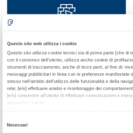
Scopri le soluzioni
Questo sito web utilizza i cookie
correlate di Fassa
Questo sito utilizza cookie tecnici sia di prima parte [che di te
Bortolo
con il consenso dell’utente, utilizza anche cookie di profilazio
strumenti di tracciamento, anche di terze parti, al fine di: invi
messaggi pubblicitari in linea con le preferenze manifestate d
Vai alle soluzioni
stesso nell’ambito dell’utilizzo delle funzionalità e della navig
rete; [e/o] effettuare analisi e monitoraggio dei comportamenti
[e/o] consentire all’utente di effettuare comunicazioni e intera
Sistema
attraverso i social.
Cliccando sul tasto “
ACCETTA TUTTI
”, l’utente acconsente al
CONSOLIDAM
i cookie non tecnici, inclusi quindi quelli di profilazione, analiti
Selezione
E RINFORZO
consenso è facoltativo e può essere revocato in qualsiasi m
Necessari
del
Se l’utente desidera gestire le proprie preferenze può cliccare
consenso