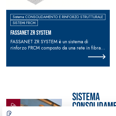
Sistema CONSOLIDAMENTO E RINFORZO STRUTTURALE
SISTEMI FRCM
FASSANET ZR SYSTEM
FASSANET ZR SYSTEM è un sistema di
rinforzo FRCM composto da una rete in fibra
di vetro AR, e da una specifica malta
u
monocomponente polimero modificata e
fibrorinforzata
Sistema
CONSOLIDAM
E RINFORZO