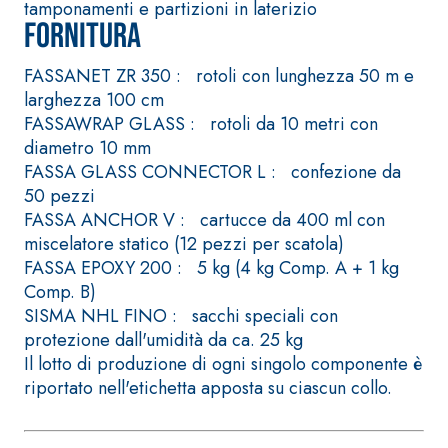
tamponamenti e partizioni in laterizio
quarzo, ad alta
polimero-modificata,
Fornitura
conducibilità ter
tixotropica,
per la realizzazi
fibrorinforzata, per la
FASSANET ZR 350 : rotoli con lunghezza 50 m e
massetti radianti 
passivazione,
larghezza 100 cm
basso spessore i
riparazione, rasatura e
FASSAWRAP GLASS : rotoli da 10 metri con
ambienti interni.
protezione di strutture
diametro 10 mm
in calcestruzzo
FASSA GLASS CONNECTOR L : confezione da
50 pezzi
FASSA ANCHOR V : cartucce da 400 ml con
miscelatore statico (12 pezzi per scatola)
FASSA EPOXY 200 : 5 kg (4 kg Comp. A + 1 kg
Sistema ISOLAMENTO
Comp. B)
®
TERMICO FASSATHERM
SISMA NHL FINO : sacchi speciali con
COLLANTI E RASANTI
protezione dall'umidità da ca. 25 kg
A 96 RESPHIRA
Il lotto di produzione di ogni singolo componente è
Collante-rasante
riportato nell'etichetta apposta su ciascun collo.
alleggerito, fibrato, con
calce idraulica naturale
NHL 3,5 e speciali