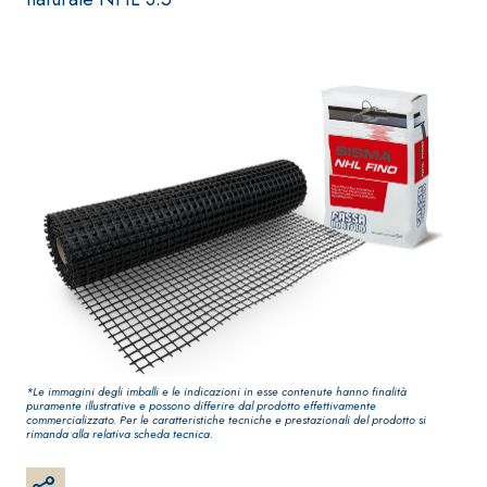
Guaina
qualità per intern
impermeabilizzante
elastica
monocomponente
polimero cementizia
Sistema INTONACATURA E
Sistema GYPSOTEC
COSTRUZIONE
LASTRE
PRODOTTI A BASE CALCE
*Le immagini degli imballi e le indicazioni in esse contenute hanno finalità
AEREA
puramente illustrative e possono differire dal prodotto effettivamente
®
GYPSOTECH
Gyps
commercializzato. Per le caratteristiche tecniche e prestazionali del prodotto si
UM TIPO DEFH1IR
rimanda alla relativa scheda tecnica.
Lastra in cartong
KB 13 EVOLUTION
Intonaco di fondo