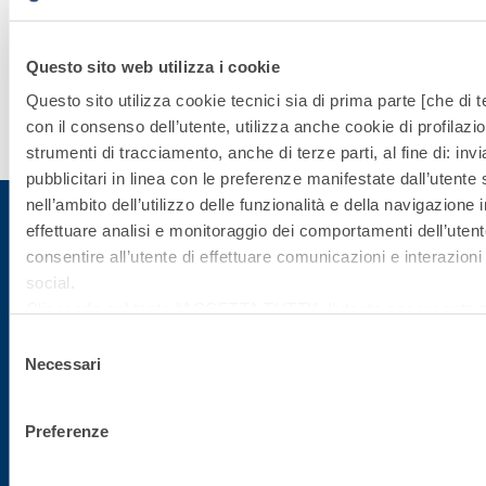
STRUTTURAL
Questo sito web utilizza i cookie
Questo sito utilizza cookie tecnici sia di prima parte [che di te
Scopri di
con il consenso dell’utente, utilizza anche cookie di profilazio
più
strumenti di tracciamento, anche di terze parti, al fine di: in
pubblicitari in linea con le preferenze manifestate dall’utente
nell’ambito dell’utilizzo delle funzionalità e della navigazione i
effettuare analisi e monitoraggio dei comportamenti dell’utente
consentire all’utente di effettuare comunicazioni e interazioni 
Iscriviti alla newsletter
social.
Cliccando sul tasto “
ACCETTA TUTTI
”, l’utente acconsente al
i cookie non tecnici, inclusi quindi quelli di profilazione, analiti
Rimani aggiornato con le ultime novità di Fassa Bortolo
Selezione
consenso è facoltativo e può essere revocato in qualsiasi m
Necessari
del
Se l’utente desidera gestire le proprie preferenze può cliccare
consenso
basso a sinistra (accessibile in ogni momento dal sito).
Preferenze
Per sapere di più sui cookie che usiamo può accedere alla
C
POLICY
.