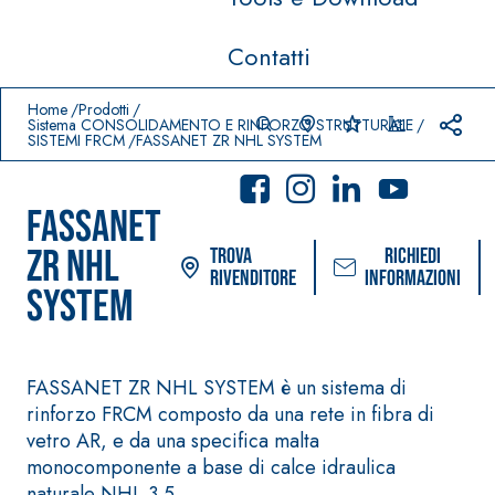
Contatti
Prodotti in primo piano
download
home
Home
Prodotti
Sistema CONSOLIDAMENTO E RINFORZO STRUTTURALE
SISTEMI FRCM
FASSANET ZR NHL SYSTEM
FASSANET
ZR NHL
Trova
Richiedi
rivenditore
informazioni
SYSTEM
Sistema POSA PAVIMENTI E
Sistema FASSACOL
RIVESTIMENTI
FASSANET ZR NHL SYSTEM è un sistema di
PITTURE
–
rinforzo FRCM composto da una rete in fibra di
AQUA
IMPERMEABILIZZA
SICURA G3
®
ZIP
NTI
vetro AR, e da una specifica malta
Idropittura decor
monocomponente a base di calce idraulica
AQUAZIP ONE PRO
ultra opaca ad el
naturale NHL 3.5