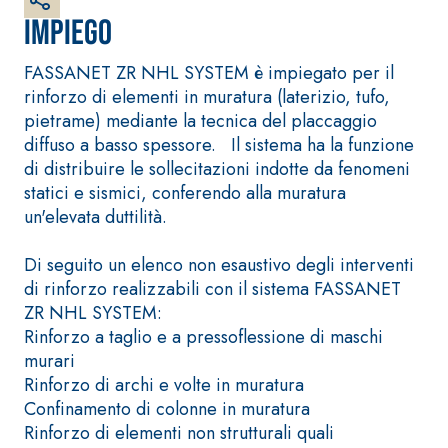
bianco fibrorinforzato
Impiego
a base di calce aerea,
per interni ed esterni
FASSANET ZR NHL SYSTEM è impiegato per il
rinforzo di elementi in muratura (laterizio, tufo,
pietrame) mediante la tecnica del placcaggio
diffuso a basso spessore. Il sistema ha la funzione
di distribuire le sollecitazioni indotte da fenomeni
statici e sismici, conferendo alla muratura
un'elevata duttilità.
Di seguito un elenco non esaustivo degli interventi
di rinforzo realizzabili con il sistema FASSANET
Sistema RIPRISTINO DEL
Sistema POSA PAVIM
ZR NHL SYSTEM:
CALCESTRUZZO
RIVESTIMENTI
Rinforzo a taglio e a pressoflessione di maschi
PRODOTTI TIXOTROPICI
FASSAFLOOR – FON
POSA
murari
GEOACTIVE R4 40
Rinforzo di archi e volte in muratura
FASSAFLOOR LA 8.
Malta rapida
Confinamento di colonne in muratura
Lisciatura autoliv
contenente speciali
Rinforzo di elementi non strutturali quali
a base di anidrit
leganti solfatoresistenti,