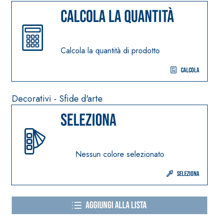
quarzo, ad alta
polimero-modificata,
Calcola la quantità
conducibilità ter
tixotropica,
per la realizzazi
fibrorinforzata, per la
massetti radianti 
passivazione,
Calcola la quantità di prodotto
basso spessore i
riparazione, rasatura e
ambienti interni.
protezione di strutture
Calcola
in calcestruzzo
Decorativi - Sfide d'arte
Seleziona
Sistema ISOLAMENTO
®
TERMICO FASSATHERM
Nessun colore selezionato
COLLANTI E RASANTI
A 96 RESPHIRA
Seleziona
Collante-rasante
alleggerito, fibrato, con
Aggiungi alla lista
calce idraulica naturale
NHL 3,5 e speciali