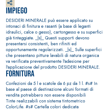
bianco fibrorinforzato
a base di calce aerea,
Impiego
per interni ed esterni
DESIDERI MINERALE può essere applicato su
intonaci di finitura e rasanti (a base di leganti
idraulici, calce o gesso), cartongesso e su superfici
già tinteggiate. _|s|_ Questi supporti devono
presentarsi consistenti, ben rifiniti ed
opportunamente regolarizzati. _|s|_ Sulle superfici
che presentano pitture lavabili di natura organica
va verificata preventivamente l'adesione per
l'applicazione del prodotto DESIDERI MINERALE.
Fornitura
Sistema RIPRISTINO DEL
Sistema POSA PAVIM
CALCESTRUZZO
RIVESTIMENTI
PRODOTTI TIXOTROPICI
FASSAFLOOR – FON
Confezioni da 5 l e scatole da 6 pz da 1 l. #s# In
POSA
base al paese di destinazione alcuni formati di
GEOACTIVE R4 40
FASSAFLOOR LA 8.
vendita potrebbero non essere disponibili
Malta rapida
Lisciatura autoliv
Tinte realizzabili con sistema tintometrico
contenente speciali
a base di anidrit
ColorLife. #s# Cartella colori dedicata
leganti solfatoresistenti,