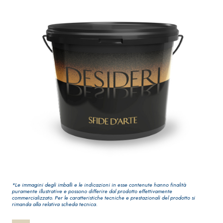
Guaina
qualità per intern
impermeabilizzante
elastica
monocomponente
polimero cementizia
Sistema INTONACATURA E
Sistema GYPSOTEC
COSTRUZIONE
LASTRE
PRODOTTI A BASE CALCE
*Le immagini degli imballi e le indicazioni in esse contenute hanno finalità
AEREA
®
GYPSOTECH
Gyps
puramente illustrative e possono differire dal prodotto effettivamente
commercializzato. Per le caratteristiche tecniche e prestazionali del prodotto si
UM TIPO DEFH1IR
Lastra in cartong
KB 13 EVOLUTION
rimanda alla relativa scheda tecnica.
Intonaco di fondo