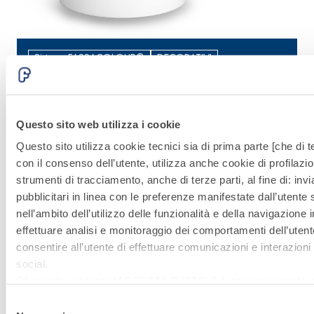
Sistema FASSACOLOUR®
DECORATIVI
RICORDI MATERIA
R
Finitura decorativa minerale alla calce adatta
F
per realizzare effetti materici
e
Questo sito web utilizza i cookie
Questo sito utilizza cookie tecnici sia di prima parte [che di te
con il consenso dell’utente, utilizza anche cookie di profilazio
strumenti di tracciamento, anche di terze parti, al fine di: in
pubblicitari in linea con le preferenze manifestate dall’utente
nell’ambito dell’utilizzo delle funzionalità e della navigazione i
effettuare analisi e monitoraggio dei comportamenti dell’utente
consentire all’utente di effettuare comunicazioni e interazioni 
social.
Sistema
Cliccando sul tasto “
ACCETTA TUTTI
”, l’utente acconsente al
i cookie non tecnici, inclusi quindi quelli di profilazione, analiti
FASSACOLOU
Selezione