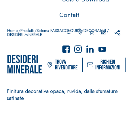
Contatti
Prodotti in primo piano
download
home
®
Home
Prodotti
Sistema FASSACOLOUR
DECORATIVI
DESIDERI MINERALE
DESIDERI
Trova
Richiedi
MINERALE
rivenditore
informazioni
Finitura decorativa opaca, ruvida, dalle sfumature
Sistema POSA PAVIMENTI E
Sistema FASSACOL
satinate
RIVESTIMENTI
PITTURE
–
AQUA
IMPERMEABILIZZA
SICURA G3
®
ZIP
NTI
Idropittura decor
AQUAZIP ONE PRO
ultra opaca ad el