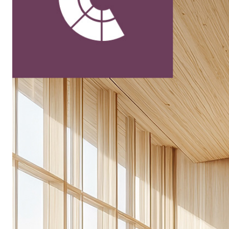
Sistema POSA PAVIMENTI E RIVESTIMENTI
AQUAZIP
– IMP
®
AQUAZIP ONE PRO
Guaina impermeabilizzante elastica monocompo
cementizia