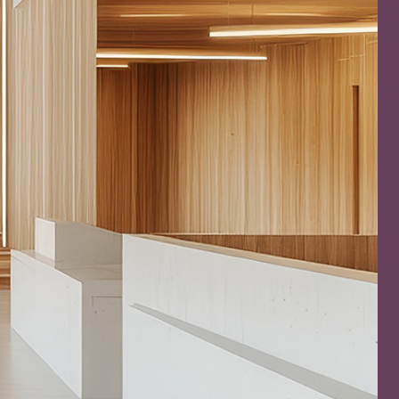
TRE
 TIPO DEFH1IR