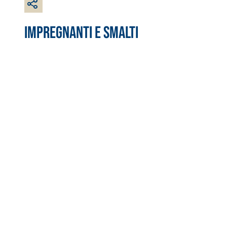
IMPREGNANTI E SMALTI
Sistema RIPRISTINO DEL CALCESTRUZZO
PRODOTTI TIXO
GEOACTIVE R4 40
Malta rapida contenente speciali leganti solfatore
modificata, tixotropica, fibrorinforzata, per la p
rasatura e protezione di strutture in calcestruzzo