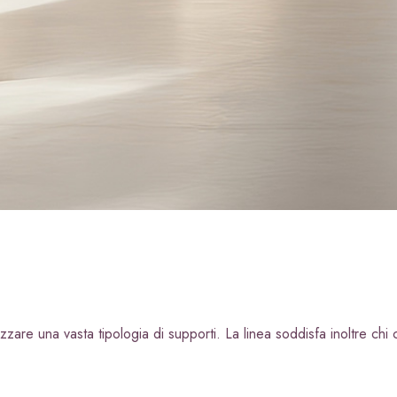
i calce aerea, per
Lastra in cartongesso
zare una vasta tipologia di supporti. La linea soddisfa inoltre chi c