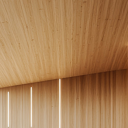
ERMEABILIZZANTI
Sistema FASSACOLOUR
P
®
SICURA G3
nente polimero
Idropittura decorativa ul