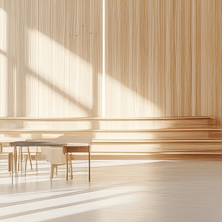
ASE CALCE AEREA
Sistema GYPSOTECH
LAS
®
®
GYPSOTECH
GypsoLIGNUM