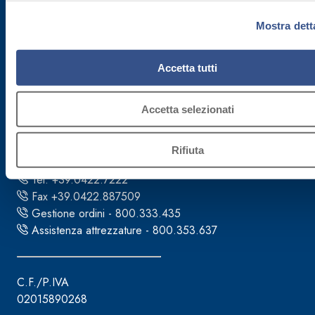
Mostra dett
Accetta tutti
Sede direzionale
Accetta selezionati
Fassa S.r.l.
via Lazzaris, 3
Rifiuta
31027 Spresiano (TV)
Tel. +39.0422.7222
Fax +39.0422.887509
Gestione ordini - 800.333.435
Assistenza attrezzature - 800.353.637
C.F./P.IVA
02015890268