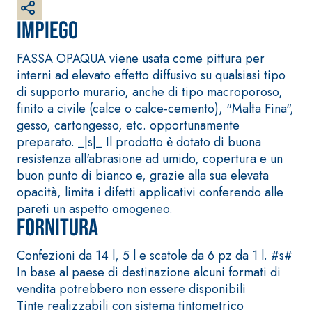
bianco
fibrorinforzato a base
Impiego
di calce aerea, per
interni ed esterni
FASSA OPAQUA viene usata come pittura per
interni ad elevato effetto diffusivo su qualsiasi tipo
di supporto murario, anche di tipo macroporoso,
finito a civile (calce o calce-cemento), "Malta Fina",
gesso, cartongesso, etc. opportunamente
preparato. _|s|_ Il prodotto è dotato di buona
resistenza all'abrasione ad umido, copertura e un
buon punto di bianco e, grazie alla sua elevata
opacità, limita i difetti applicativi conferendo alle
Sistema RIPRISTINO DEL
Sistema POSA
pareti un aspetto omogeneo.
CALCESTRUZZO
PAVIMENTI E
RIVESTIMENTI
Fornitura
PRODOTTI
TIXOTROPICI
FASSAFLOOR – FOND
DI POSA
Confezioni da 14 l, 5 l e scatole da 6 pz da 1 l. #s#
GEOACTIVE R4 40
FASSAFLOOR LA 8.3
In base al paese di destinazione alcuni formati di
Malta rapida
Lisciatura
vendita potrebbero non essere disponibili
contenente speciali
autolivellante a bas
Tinte realizzabili con sistema tintometrico
leganti