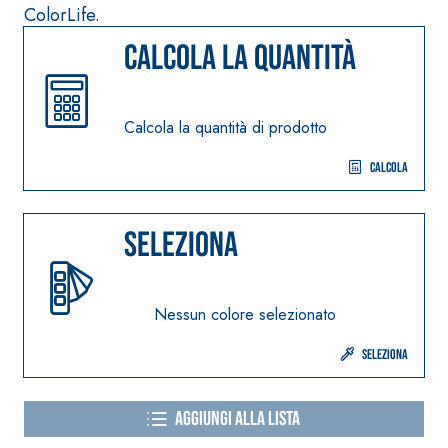
di anidrite e quarz
ColorLife.
solfatoresistenti,
ad alta conducibilit
polimero-modificata,
Calcola la quantità
termica per la
tixotropica,
realizzazione di
fibrorinforzata, per la
massetti radianti a
passivazione,
basso spessore in
Calcola la quantità di prodotto
riparazione, rasatura
ambienti interni.
e protezione di
Calcola
strutture in
calcestruzzo
Seleziona
Sistema ISOLAMENTO
®
TERMICO FASSATHERM
COLLANTI E RASANTI
Nessun colore selezionato
A 96 RESPHIRA
Seleziona
Collante-rasante
alleggerito, fibrato,
con calce idraulica
Aggiungi alla lista
naturale NHL 3,5 e