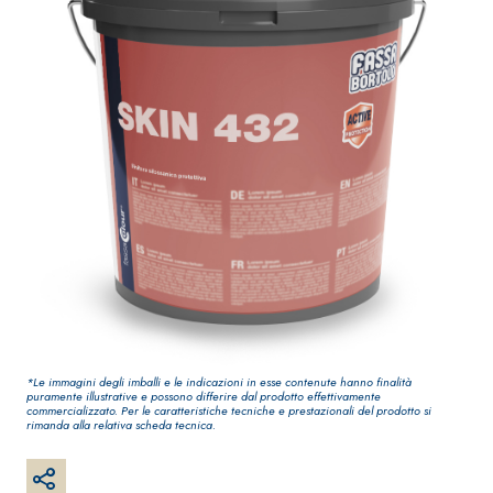
qualità per interni
impermeabilizzante
elastica
monocomponente
polimero
cementizia
Sistema
Sistema
®
GYPSOTECH
INTONACATURA E
COSTRUZIONE
LASTRE
PRODOTTI A BASE
*Le immagini degli imballi e le indicazioni in esse contenute hanno finalità
®
GYPSOTECH
Gypso
CALCE AEREA
puramente illustrative e possono differire dal prodotto effettivamente
commercializzato. Per le caratteristiche tecniche e prestazionali del prodotto si
LIGNUM TIPO DEFH1I
Lastra in
rimanda alla relativa scheda tecnica.
KB 13 EVOLUTION
R
cartongesso
Intonaco di fondo
bianco