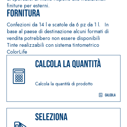
quarzo, ad alta
finiture per esterni.
polimero-
conducibilità
Fornitura
modificata,
termica per la
tixotropica,
realizzazione di
Confezioni da 14 l e scatole da 6 pz da 1 l. In
fibrorinforzata, per
massetti radianti a
base al paese di destinazione alcuni formati di
la passivazione,
basso spessore in
vendita potrebbero non essere disponibili
riparazione,
ambienti interni.
Tinte realizzabili con sistema tintometrico
rasatura e
ColorLife
protezione di
strutture in
Calcola la quantità
Sistema
calcestruzzo
ISOLAMENTO
®
TERMICO
FASSATHERM
Calcola la quantità di prodotto
COLLANTI E RASANTI
A 96 RESPHIRA
Calcola
Collante-rasante
alleggerito, fibrato,
con calce idraulica
Seleziona
naturale NHL 3,5 e