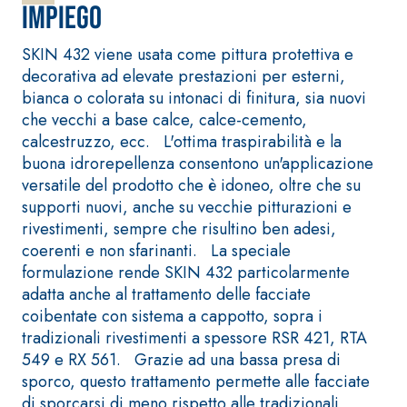
Impiego
fibrorinforzato a
base di calce
SKIN 432 viene usata come pittura protettiva e
aerea, per interni
decorativa ad elevate prestazioni per esterni,
ed esterni
bianca o colorata su intonaci di finitura, sia nuovi
che vecchi a base calce, calce-cemento,
calcestruzzo, ecc. L'ottima traspirabilità e la
buona idrorepellenza consentono un'applicazione
versatile del prodotto che è idoneo, oltre che su
supporti nuovi, anche su vecchie pitturazioni e
rivestimenti, sempre che risultino ben adesi,
Sistema POSA
Sistema RIPRISTINO
coerenti e non sfarinanti. La speciale
PAVIMENTI E
DEL CALCESTRUZZO
RIVESTIMENTI
formulazione rende SKIN 432 particolarmente
PRODOTTI
FASSAFLOOR –
TIXOTROPICI
adatta anche al trattamento delle facciate
FONDI DI POSA
coibentate con sistema a cappotto, sopra i
GEOACTIVE R4 40
FASSAFLOOR LA 8.3
tradizionali rivestimenti a spessore RSR 421, RTA
Malta rapida
0
Lisciatura
549 e RX 561. Grazie ad una bassa presa di
contenente speciali
autolivellante a
sporco, questo trattamento permette alle facciate
leganti
base di anidrite e
di sporcarsi di meno rispetto alle tradizionali
solfatoresistenti,