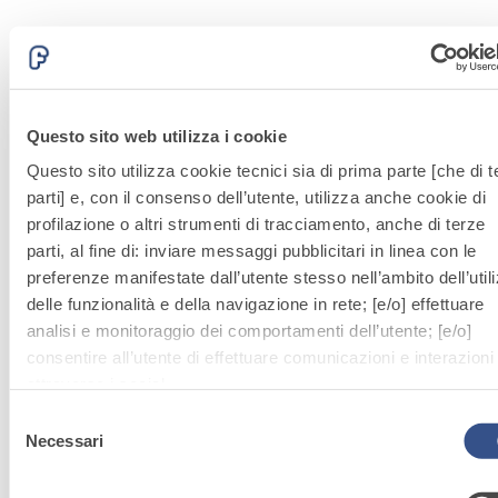
Questo sito web utilizza i cookie
Questo sito utilizza cookie tecnici sia di prima parte [che di t
parti] e, con il consenso dell’utente, utilizza anche cookie di
profilazione o altri strumenti di tracciamento, anche di terze
parti, al fine di: inviare messaggi pubblicitari in linea con le
preferenze manifestate dall’utente stesso nell’ambito dell’util
delle funzionalità e della navigazione in rete; [e/o] effettuare
analisi e monitoraggio dei comportamenti dell’utente; [e/o]
consentire all’utente di effettuare comunicazioni e interazioni
attraverso i social.
Sistema FASSACOLOUR®
PITTURE
Cliccando sul tasto “
ACCETTA TUTTI
”, l’utente acconsente
Selezione
SPHAERA 001
all’uso di tutti i cookie non tecnici, inclusi quindi quelli di
Necessari
del
Idropittura per interni con microsfere di
I
profilazione, analitici e social. Il consenso è facoltativo e può
consenso
ceramica cave
q
essere revocato in qualsiasi momento.