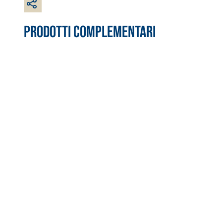
PRODOTTI COMPLEMENTARI
Sistema RIPRISTINO DEL CALCESTRUZZO
PRODOTTI TIXO
GEOACTIVE R4 40
Malta rapida contenente speciali leganti solfatore
modificata, tixotropica, fibrorinforzata, per la p
rasatura e protezione di strutture in calcestruzzo