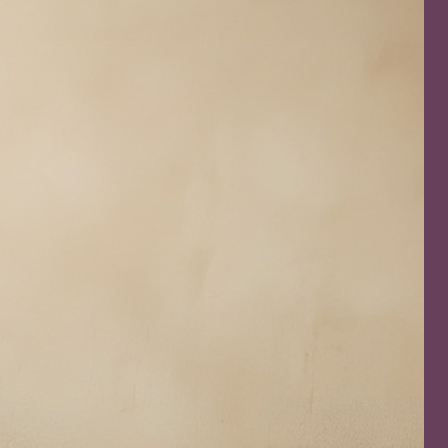
TRE
 TIPO DEFH1IR