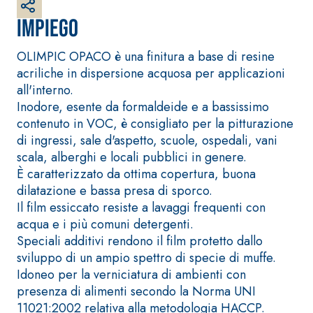
a base di calce aerea,
Impiego
per interni ed esterni
OLIMPIC OPACO è una finitura a base di resine
acriliche in dispersione acquosa per applicazioni
all'interno.
Inodore, esente da formaldeide e a bassissimo
contenuto in VOC, è consigliato per la pitturazione
di ingressi, sale d'aspetto, scuole, ospedali, vani
scala, alberghi e locali pubblici in genere.
È caratterizzato da ottima copertura, buona
dilatazione e bassa presa di sporco.
Sistema RIPRISTINO DEL
Sistema POSA PAVIME
CALCESTRUZZO
E RIVESTIMENTI
Il film essiccato resiste a lavaggi frequenti con
PRODOTTI TIXOTROPICI
FASSAFLOOR – FOND
acqua e i più comuni detergenti.
DI POSA
GEOACTIVE R4 40
Speciali additivi rendono il film protetto dallo
FASSAFLOOR LA 8.3
Malta rapida
sviluppo di un ampio spettro di specie di muffe.
Lisciatura
contenente speciali
Idoneo per la verniciatura di ambienti con
autolivellante a ba
leganti
presenza di alimenti secondo la Norma UNI
di anidrite e quarz
solfatoresistenti,
11021:2002 relativa alla metodologia HACCP.