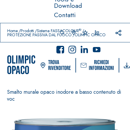
Download
Contatti
Prodotti in primo piano
download
home
®
Home
Prodotti
Sistema FASSACOLOUR
PROTEZIONE PASSIVA DAL FUOCO
OLIMPIC OPACO
OLIMPIC
Trova
Richiedi
OPACO
rivenditore
informazioni
Smalto murale opaco inodore a basso contenuto di
Sistema POSA PAVIMENTI
Sistema FASSACOLOU
E RIVESTIMENTI
voc
PITTURE
–
AQUA
IMPERMEABILIZZ
SICURA G3
®
ZIP
ANTI
Idropittura decorat
AQUAZIP ONE PRO
ultra opaca ad elev
Guaina
qualità per interni