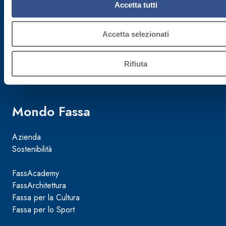
Accetta tutti
Cap. Soc.
€ 50.000.000,00
Accetta selezionati
Reg. Impr.
Rifiuta
TV 02015890268
Mondo Fassa
Azienda
Sostenibilità
FassAcademy
FassArchitettura
Fassa per la Cultura
Fassa per lo Sport