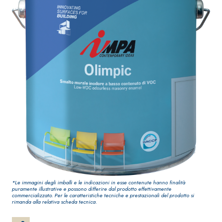
impermeabilizzante
elastica
monocomponente
polimero cementizia
Sistema INTONACATURA
Sistema GYPSOTECH
®
E COSTRUZIONE
LASTRE
PRODOTTI A BASE
CALCE AEREA
®
GYPSOTECH
Gypso
*Le immagini degli imballi e le indicazioni in esse contenute hanno finalità
NUM TIPO DEFH1IR
puramente illustrative e possono differire dal prodotto effettivamente
Lastra in cartonges
KB 13 EVOLUTION
commercializzato. Per le caratteristiche tecniche e prestazionali del prodotto si
rimanda alla relativa scheda tecnica.
Intonaco di fondo
bianco fibrorinforzato