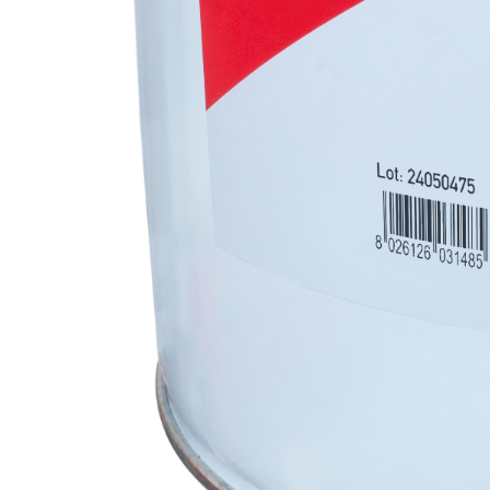
Intonaco di fondo bianco fibrorinforzato a base d
interni ed esterni