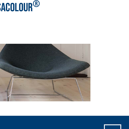
®
SACOLOUR