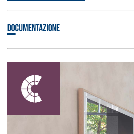
Documentazione
Sistema ISOLAMENTO TERMICO FASSATHERM
COLLANTI
®
A 96 RESPHIRA
Collante-rasante alleggerito, fibrato, con calce i