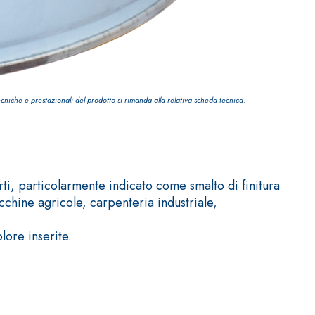
ecniche e prestazionali del prodotto si rimanda alla relativa scheda tecnica.
IVESTIMENTI
FASSAFLOOR – FONDI DI POSA
a base di anidrite e quarzo, ad alta conducibilità
one di massetti radianti a basso spessore in
rti, particolarmente indicato come smalto di finitura
chine agricole, carpenteria industriale,
ore inserite.