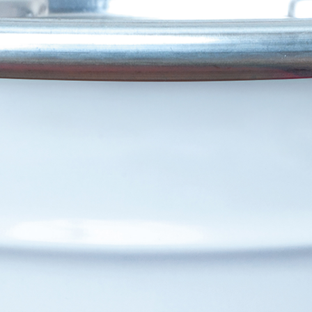
ERMEABILIZZANTI
Sistema FASSACOLOUR
P
®
SICURA G3
nente polimero
Idropittura decorativa ul