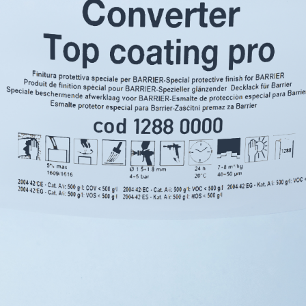
i calce aerea, per
Lastra in cartongesso