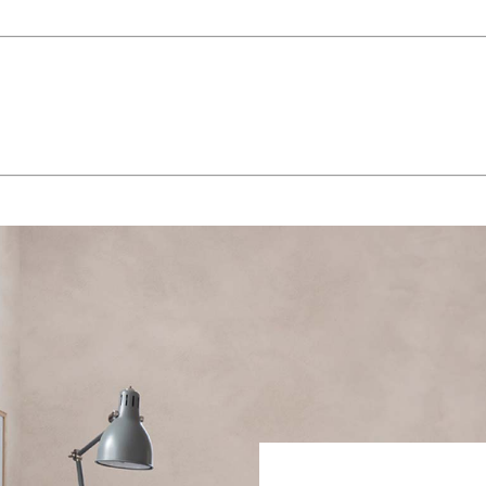
 E RASANTI
draulica naturale NHL 3,5