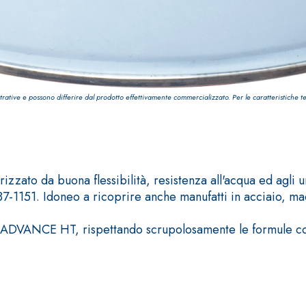
trative e possono differire dal prodotto effettivamente commercializzato. Per le caratteristiche t
TROPICI
Sistema POSA PAVIMENTI E R
FASSAFLOOR LA 8.30
sistenti, polimero-
Lisciatura autolivellante 
assivazione, riparazione,
termica per la realizzazi
izzato da buona flessibilità, resistenza all'acqua ed agli u
ambienti interni.
7-1151. Idoneo a ricoprire anche manufatti in acciaio, mac
co ADVANCE HT, rispettando scrupolosamente le formule col