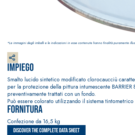
*Le immagini degli imballi e le indicazioni in esse contenute hanno finalità puramente illus
Sistema RIPRISTINO DEL CALCESTRUZZO
PRODOTTI TIXO
GEOACTIVE R4 40
Impiego
Malta rapida contenente speciali leganti solfatore
modificata, tixotropica, fibrorinforzata, per la p
Smalto lucido sintetico modificato clorocaucciù caratter
rasatura e protezione di strutture in calcestruzzo
per la protezione della pittura intumescente BARRIER 8
preventivamente trattati con un fondo.
Può essere colorato utilizzando il sistema tintometri
Fornitura
Confezione da 16,5 kg
Discover the complete data sheet