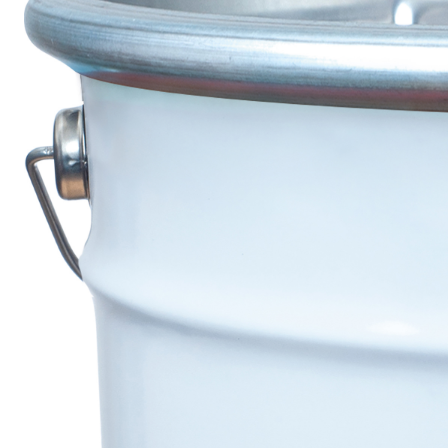
Sistema POSA PAVIMENTI E RIVESTIMENTI
AQUAZIP
– IMP
®
AQUAZIP ONE PRO
Guaina impermeabilizzante elastica monocompo
cementizia