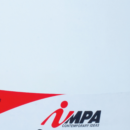
ASE CALCE AEREA
Sistema GYPSOTECH
LAS
®
®
GYPSOTECH
GypsoLIGNUM