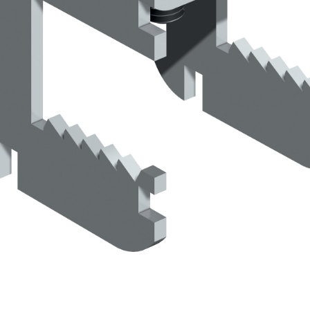
ASE CALCE AEREA
Sistema GYPSOTECH
LAS
®
®
GYPSOTECH
GypsoLIGNUM