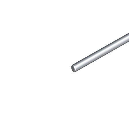
e speciali inerti alleggeriti