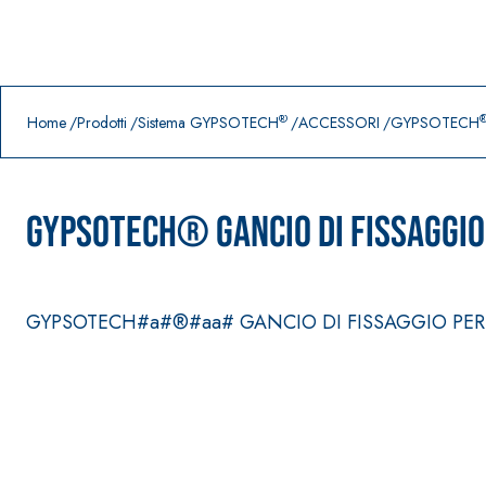
Prodotti in primo piano
download
home
®
Home
Prodotti
Sistema GYPSOTECH
ACCESSORI
GYPSOTECH
GYPSOTECH® GANCIO DI FISSAGGIO
GYPSOTECH#a#®#aa# GANCIO DI FISSAGGIO PER