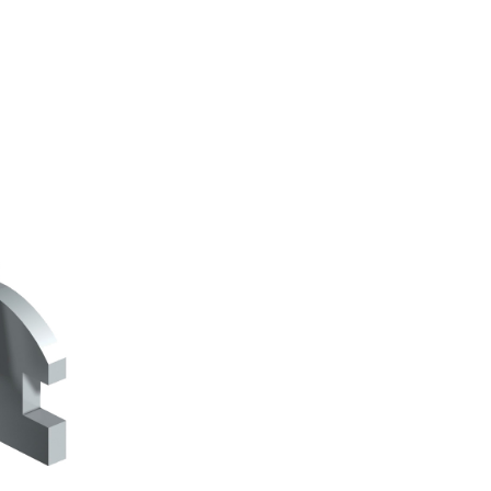
ITTURE
tra opaca ad elevata qualità per interni