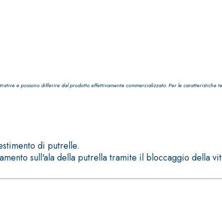
i calce aerea, per
Lastra in cartongesso
trative e possono differire dal prodotto effettivamente commercializzato. Per le caratteristiche t
estimento di putrelle.
nto sull'ala della putrella tramite il bloccaggio della vit