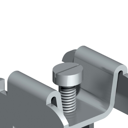
ERMEABILIZZANTI
Sistema FASSACOLOUR
P
®
SICURA G3
nente polimero
Idropittura decorativa ul