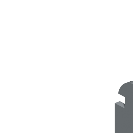
Sistema POSA PAVIMENTI E RIVESTIMENTI
AQUAZIP
– IMP
®
AQUAZIP ONE PRO
Guaina impermeabilizzante elastica monocompo
cementizia