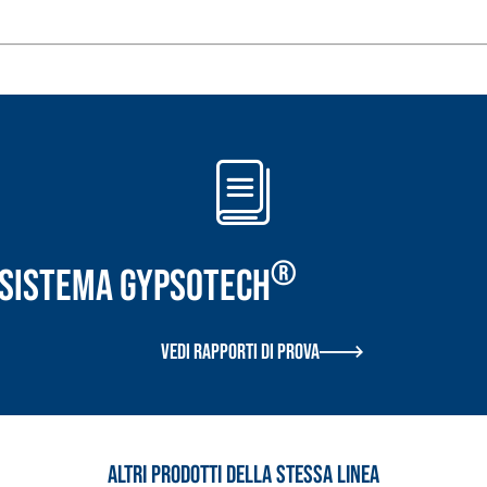
TROPICI
Sistema POSA PAVIMENTI E R
FASSAFLOOR LA 8.30
sistenti, polimero-
Lisciatura autolivellante 
assivazione, riparazione,
termica per la realizzazi
®
r Sistema GYPSOTECH
ambienti interni.
Vedi rapporti di prova
Altri prodotti della stessa linea