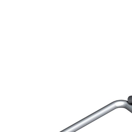
 E RASANTI
draulica naturale NHL 3,5