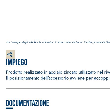
Intonaco di fondo bianco fibrorinforzato a base d
interni ed esterni
*Le immagini degli imballi e le indicazioni in esse contenute hanno finalità puramente illus
Impiego
Prodotto realizzato in acciaio zincato utilizzato nel riv
Il posizionamento dell'accessorio avviene per accoppiame
Documentazione