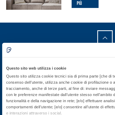
più
Iscriviti alla newsletter
Rimani aggiornato con le ultime novità di Fassa Bortolo
Questo sito web utilizza i cookie
Questo sito utilizza cookie tecnici sia di prima parte [che di te
consenso dell’utente, utilizza anche cookie di profilazione o al
tracciamento, anche di terze parti, al fine di: inviare messaggi 
con le preferenze manifestate dall’utente stesso nell’ambito del
funzionalità e della navigazione in rete; [e/o] effettuare anali
comportamenti dell’utente; [e/o] consentire all’utente di effe
Sede direzionale
e interazioni attraverso i social.