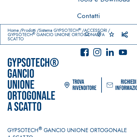
Contatti
Prodotti in primo piano
download
home
®
Home
Prodotti
Sistema GYPSOTECH
ACCESSORI
®
GYPSOTECH
GANCIO UNIONE ORTOGONALE A
SCATTO
GYPSOTECH®
GANCIO
UNIONE
Trova
Richiedi
rivenditore
informazi
ORTOGONALE
A SCATTO
Sistema POSA PAVIMENTI E
Sistema FASSA
RIVESTIMENTI
PITTURE
AQUAZI
–
®
P
IMPERMEABILIZZANTI
SICURA G3
®
Idropittura dec
GYPSOTECH
GANCIO UNIONE ORTOGONALE
AQUAZIP ONE PRO