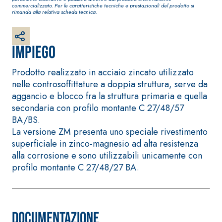
Intonaco di fondo bianco
commercializzato. Per le caratteristiche tecniche e prestazionali del prodotto si
fibrorinforzato a base di
rimanda alla relativa scheda tecnica.
calce aerea, per interni
ed esterni
Impiego
Prodotto realizzato in acciaio zincato utilizzato
nelle controsoffittature a doppia struttura, serve da
aggancio e blocco fra la struttura primaria e quella
secondaria con profilo montante C 27/48/57
BA/BS.
La versione ZM presenta uno speciale rivestimento
superficiale in zinco-magnesio ad alta resistenza
alla corrosione e sono utilizzabili unicamente con
profilo montante C 27/48/27 BA.
Sistema RIPRISTINO DEL
Sistema POSA P
CALCESTRUZZO
RIVESTIMENTI
PRODOTTI TIXOTROPICI
FASSAFLOOR – 
POSA
GEOACTIVE R4 40
FASSAFLOOR LA
Malta rapida contenente
Documentazione
Lisciatura auto