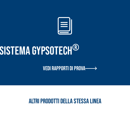
®
r Sistema GYPSOTECH
TROPICI
Sistema POSA PAVIMENTI E R
FASSAFLOOR LA 8.30
sistenti, polimero-
Lisciatura autolivellante 
Vedi rapporti di prova
assivazione, riparazione,
termica per la realizzazi
ambienti interni.
Altri prodotti della stessa linea