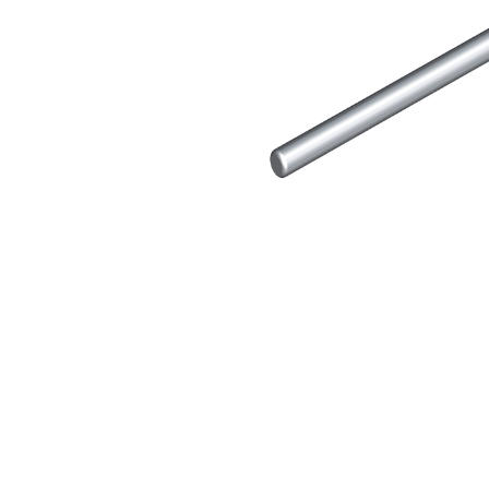
e speciali inerti alleggeriti