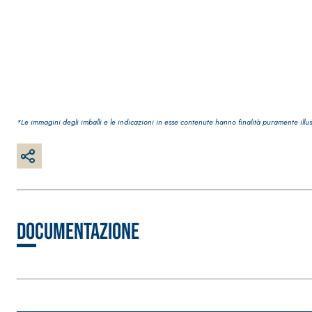
Intonaco di fondo bianco fibrorinforzato a base d
interni ed esterni
*Le immagini degli imballi e le indicazioni in esse contenute hanno finalità puramente illus
Documentazione