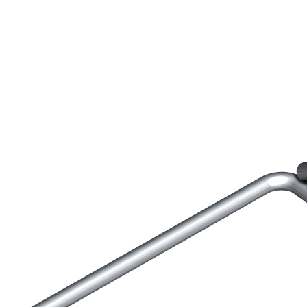
 E RASANTI
draulica naturale NHL 3,5