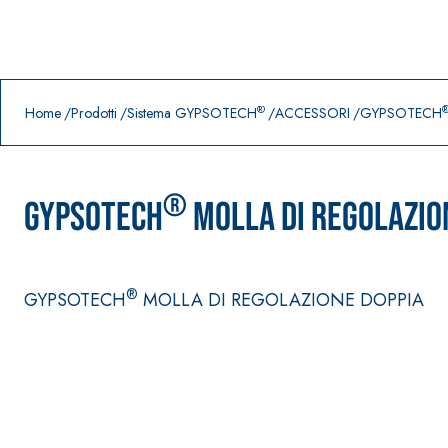
Prodotti in primo piano
download
home
®
Home
Prodotti
Sistema GYPSOTECH
ACCESSORI
GYPSOTECH
®
GYPSOTECH
MOLLA DI REGOLAZIO
®
GYPSOTECH
MOLLA DI REGOLAZIONE DOPPIA