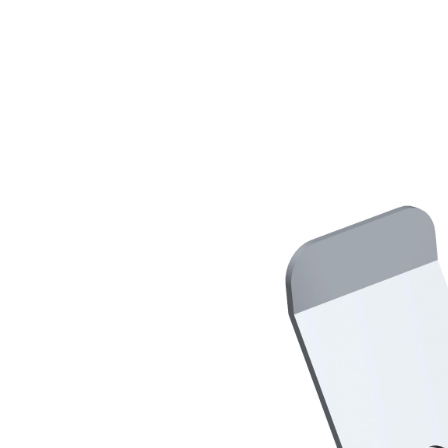
Sistema POSA PAVIMENTI E RIVESTIMENTI
AQUAZIP
– IMP
®
AQUAZIP ONE PRO
Guaina impermeabilizzante elastica monocompo
cementizia