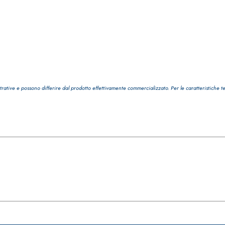
i calce aerea, per
Lastra in cartongesso
trative e possono differire dal prodotto effettivamente commercializzato. Per le caratteristiche t