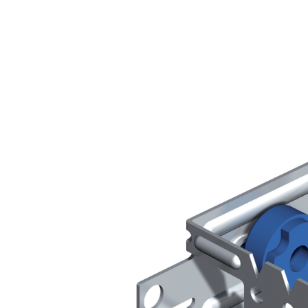
Sistema POSA PAVIMENTI E RIVESTIMENTI
AQUAZIP
– IMP
®
AQUAZIP ONE PRO
Guaina impermeabilizzante elastica monocompo
cementizia