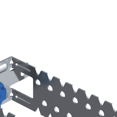
ERMEABILIZZANTI
Sistema FASSACOLOUR
P
®
SICURA G3
nente polimero
Idropittura decorativa ul