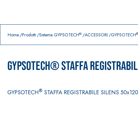
Prodotti in primo piano
download
home
®
Home
Prodotti
Sistema GYPSOTECH
ACCESSORI
GYPSOTECH
GYPSOTECH® STAFFA REGISTRABIL
®
GYPSOTECH
STAFFA REGISTRABILE SILENS 50x12