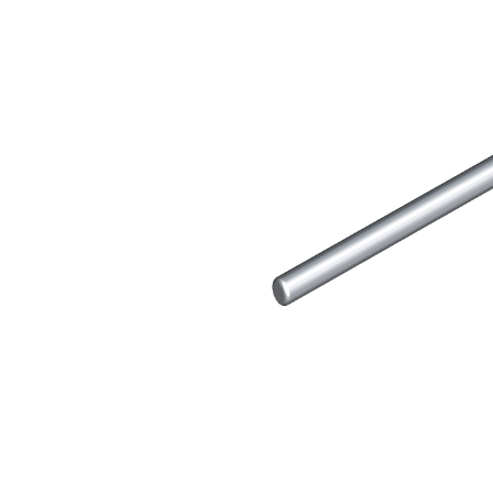
e speciali inerti alleggeriti