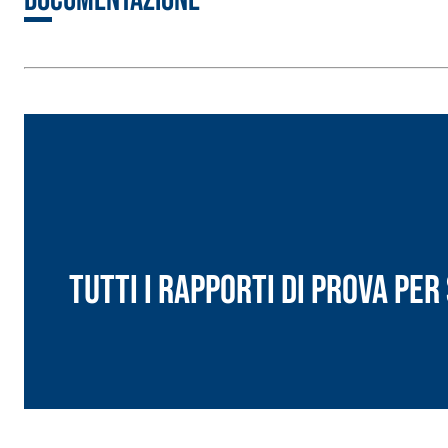
Documentazione
Sistema RIPRISTINO DEL CALCESTRUZZO
PRODOTTI TIXO
GEOACTIVE R4 40
Malta rapida contenente speciali leganti solfatore
modificata, tixotropica, fibrorinforzata, per la p
rasatura e protezione di strutture in calcestruzzo
Tutti i rapporti di prova pe