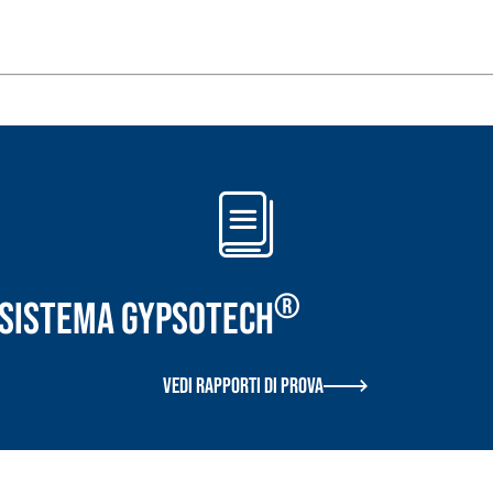
TROPICI
Sistema POSA PAVIMENTI E R
FASSAFLOOR LA 8.30
sistenti, polimero-
Lisciatura autolivellante 
assivazione, riparazione,
termica per la realizzazi
ambienti interni.
®
r Sistema GYPSOTECH
Vedi rapporti di prova