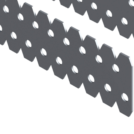
ASE CALCE AEREA
Sistema GYPSOTECH
LAS
®
®
GYPSOTECH
GypsoLIGNUM