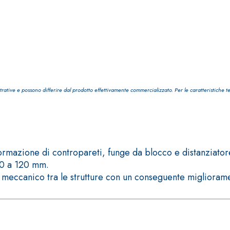
i calce aerea, per
Lastra in cartongesso
trative e possono differire dal prodotto effettivamente commercializzato. Per le caratteristiche t
formazione di contropareti, funge da blocco e distanziatore
 30 a 120 mm.
meccanico tra le strutture con un conseguente miglioramen