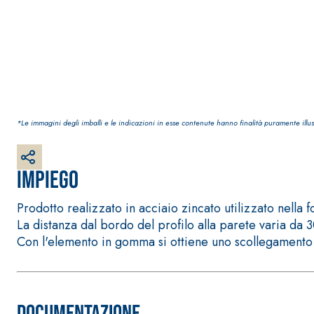
Intonaco di fondo bianco fibrorinforzato a base d
interni ed esterni
*Le immagini degli imballi e le indicazioni in esse contenute hanno finalità puramente illus
Impiego
Prodotto realizzato in acciaio zincato utilizzato nella 
La distanza dal bordo del profilo alla parete varia da
Con l'elemento in gomma si ottiene uno scollegamento 