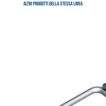
Altri prodotti della stessa linea
 E RASANTI
draulica naturale NHL 3,5