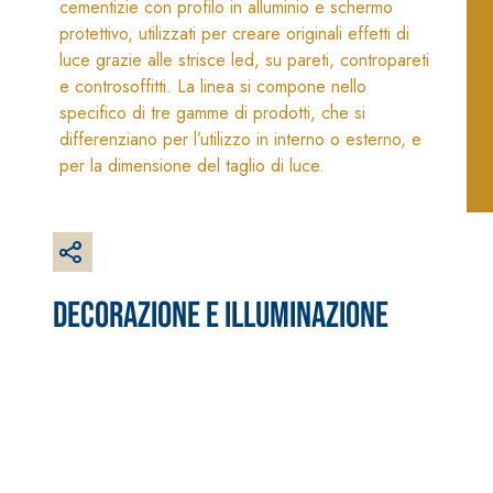
Intonaco di fondo bianco
cementizie con profilo in alluminio e schermo
fibrorinforzato a base di
protettivo, utilizzati per creare originali effetti di
calce aerea, per interni
luce grazie alle strisce led, su pareti, contropareti
ed esterni
e controsoffitti. La linea si compone nello
specifico di tre gamme di prodotti, che si
differenziano per l’utilizzo in interno o esterno, e
per la dimensione del taglio di luce.
DECORAZIONE E ILLUMINAZIONE
Sistema RIPRISTINO DEL
Sistema POSA PAV
CALCESTRUZZO
RIVESTIMENTI
PRODOTTI TIXOTROPICI
FASSAFLOOR – F
POSA
GEOACTIVE R4 40
FASSAFLOOR LA 
Malta rapida contenente
Lisciatura autol