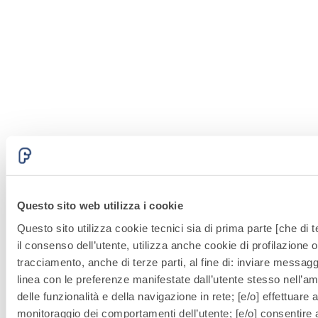
costituito da lastra
cementizia
cementizia
EXTERNA light
EXTERNA light
BA13 con integrato
BA13 con integrato
profilo in alluminio
profilo in alluminio
estruso per
estruso per
inserimento “barra
inserimento “barra
LED”, comprensivo
LED”, comprensivo
di schermo
di schermo
protettivo largh. 24
protettivo largh. 24
mm. Da utilizzare
Sistema
Sistema
®
®
GYPSOTECH
GYPSOTECH
mm. Da utilizzare
in esterno dove non
DECORAZIONE E
DECORAZIONE E
in esterno dove non
presente acqua di
ILLUMINAZIONE
ILLUMINAZIONE
Questo sito web utilizza i cookie
presente acqua di
dilavamento.
GypsoCOMETE Angl
GypsoCOMETE Angl
Questo sito utilizza cookie tecnici sia di prima parte [che di t
dilavamento.
e
e XL
il consenso dell’utente, utilizza anche cookie di profilazione o 
Elemento di
Elemento di
tracciamento, anche di terze parti, al fine di: inviare messaggi
raccordo a "L"
raccordo a "L"
linea con le preferenze manifestate dall’utente stesso nell’ambi
costituito da
costituito da
delle funzionalità e della navigazione in rete; [e/o] effettuare a
cartongesso
cartongesso
monitoraggio dei comportamenti dell’utente; [e/o] consentire al