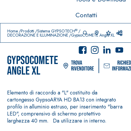
Contatti
Prodotti in primo piano
download
home
®
Home
Prodotti
Sistema GYPSOTECH
DECORAZIONE E ILLUMINAZIONE
GypsoCOMETE Angle XL
GypsoCOMETE
Trova
Richied
Angle XL
rivenditore
informaz
Elemento di raccordo a "L" costituito da
cartongesso GypsoARYA HD BA13 con integrato
Sistema POSA PAVIMENTI E
Sistema FASSA
profilo in alluminio estruso, per inserimento "barra
RIVESTIMENTI
PITTURE
AQUAZI
–
LED", comprensivo di schermo protettivo
®
P
IMPERMEABILIZZANTI
SICURA G3
larghezza 40 mm. Da utilizzare in interno.
Idropittura de
AQUAZIP ONE PRO