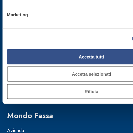
Assistenza attrezzature - 800.353.637
Marketing
C.F./P.IVA
02015890268
Cap. Soc.
Accetta tutti
€ 50.000.000,00
Accetta selezionati
Reg. Impr.
TV 02015890268
Rifiuta
Mondo Fassa
Azienda