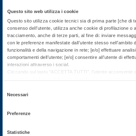
Iscriviti alla newsletter
Questo sito web utilizza i cookie
Rimani aggiornato con le ultime novità di Fassa Bortolo
Questo sito utilizza cookie tecnici sia di prima parte [che di te
consenso dell’utente, utilizza anche cookie di profilazione o al
tracciamento, anche di terze parti, al fine di: inviare messaggi 
con le preferenze manifestate dall’utente stesso nell’ambito del
funzionalità e della navigazione in rete; [e/o] effettuare anali
comportamenti dell’utente; [e/o] consentire all’utente di effe
interazioni attraverso i social.
Cliccando sul tasto “
ACCETTA TUTTI
”, l’utente acconsente al
Sede direzionale
non tecnici, inclusi quindi quelli di profilazione, analitici e soc
facoltativo e può essere revocato in qualsiasi momento.
Selezione
Fassa S.r.l.
Se l’utente desidera gestire le proprie preferenze può cliccar
Necessari
del
via Lazzaris, 3
sinistra (accessibile in ogni momento dal sito).
consenso
31027 Spresiano (TV)
Per sapere di più sui cookie che usiamo può accedere alla
C
Preferenze
Cliccando sul bottone "RIFIUTA" l’utente non presta il consen
Tel. +39.0422.7222
che richiedono il consenso, mantenendo le impostazioni di de
Fax +39.0422.887509
tecnici attivi).
Statistiche
Gestione ordini - 800.333.435