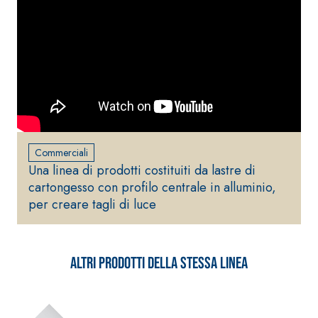
alleggerito, fibrato, con
calce idraulica naturale
NHL 3,5 e speciali inerti
alleggeriti
Commerciali
Una linea di prodotti costituiti da lastre di
cartongesso con profilo centrale in alluminio,
per creare tagli di luce
Altri prodotti della stessa linea