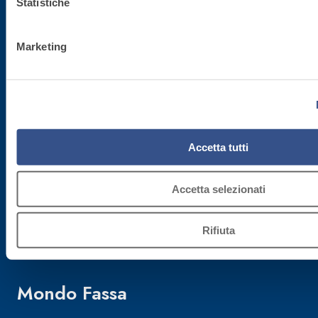
Statistiche
Gestione ordini - 800.333.435
Assistenza attrezzature - 800.353.637
Marketing
C.F./P.IVA
02015890268
Accetta tutti
Cap. Soc.
€ 50.000.000,00
Accetta selezionati
Reg. Impr.
Rifiuta
TV 02015890268
Mondo Fassa