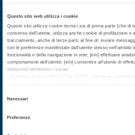
Iscriviti alla newsletter
Questo sito web utilizza i cookie
Rimani aggiornato con le ultime novità di Fassa Bortolo
Questo sito utilizza cookie tecnici sia di prima parte [che di te
consenso dell’utente, utilizza anche cookie di profilazione o al
tracciamento, anche di terze parti, al fine di: inviare messaggi 
con le preferenze manifestate dall’utente stesso nell’ambito del
funzionalità e della navigazione in rete; [e/o] effettuare anali
comportamenti dell’utente; [e/o] consentire all’utente di effe
interazioni attraverso i social.
Cliccando sul tasto “
ACCETTA TUTTI
”, l’utente acconsente al
Sede direzionale
non tecnici, inclusi quindi quelli di profilazione, analitici e soc
facoltativo e può essere revocato in qualsiasi momento.
Selezione
Se l’utente desidera gestire le proprie preferenze può cliccar
Necessari
Fassa S.r.l.
del
sinistra (accessibile in ogni momento dal sito).
via Lazzaris, 3
consenso
Per sapere di più sui cookie che usiamo può accedere alla
C
31027 Spresiano (TV)
Preferenze
Cliccando sul bottone "RIFIUTA" l’utente non presta il consen
Tel. +39.0422.7222
che richiedono il consenso, mantenendo le impostazioni di de
Fax +39.0422.887509
tecnici attivi).