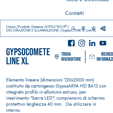
Contatti
Prodotti in primo piano
download
home
®
Home
Prodotti
Sistema GYPSOTECH
DECORAZIONE E ILLUMINAZIONE
GypsoCOMETE Line XL
GypsoCOMETE
Trova
Richied
Line XL
rivenditore
informaz
Elemento lineare (dimensioni 120x2000 mm)
costituito da cartongesso GypsoARYA HD BA13 con
Sistema POSA PAVIMENTI E
Sistema FASSA
integrato profilo in alluminio estruso, per
RIVESTIMENTI
PITTURE
AQUAZI
–
inserimento "barra LED", comprensivo di schermo
®
P
IMPERMEABILIZZANTI
SICURA G3
protettivo larghezza 40 mm. Da utilizzare in
Idropittura de
AQUAZIP ONE PRO
interno.