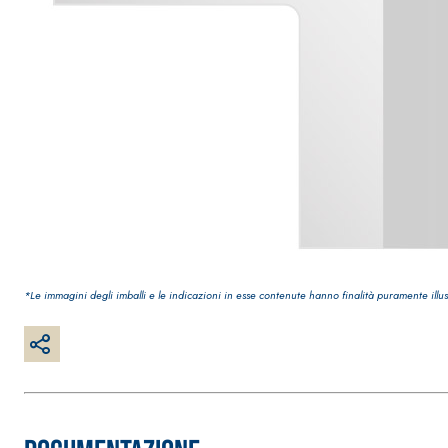
*Le immagini degli imballi e le indicazioni in esse contenute hanno finalità puramente illus
Sistema INTONACATURA E COSTRUZIONE
PRODOTTI A B
KB 13 EVOLUTION