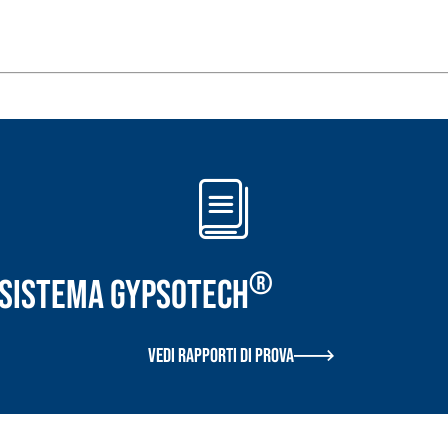
i calce aerea, per
Lastra in cartongesso
®
r Sistema GYPSOTECH
Vedi rapporti di prova