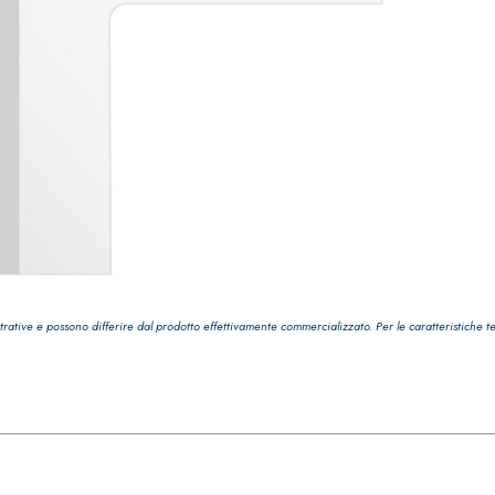
trative e possono differire dal prodotto effettivamente commercializzato. Per le caratteristiche t
ASE CALCE AEREA
Sistema GYPSOTECH
LAS
®
®
GYPSOTECH
GypsoLIGNUM