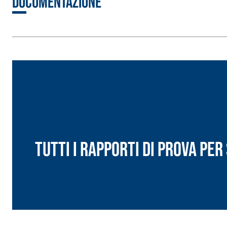
Documentazione
Intonaco di fondo bianco fibrorinforzato a base d
interni ed esterni
Tutti i rapporti di prova pe