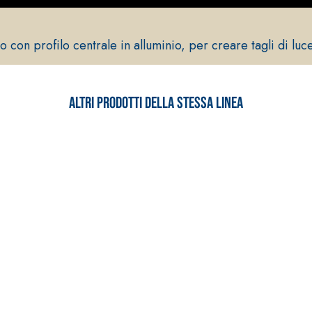
so con profilo centrale in alluminio, per creare tagli di luc
Altri prodotti della stessa linea