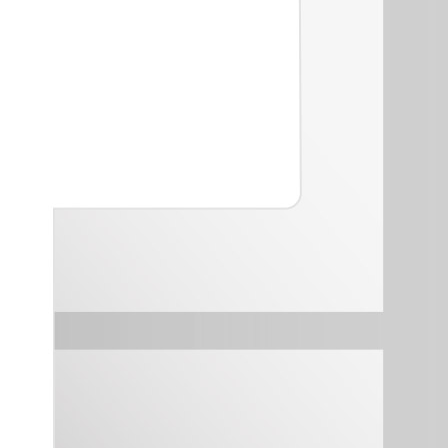
Sistema POSA PAVIMENTI E RIVESTIMENTI
AQUAZIP
– IMP
®
AQUAZIP ONE PRO
Guaina impermeabilizzante elastica monocompo
cementizia