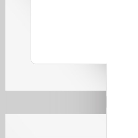
ERMEABILIZZANTI
Sistema FASSACOLOUR
P
®
SICURA G3
nente polimero
Idropittura decorativa ul