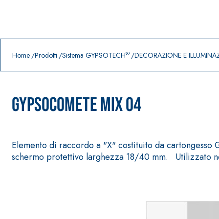
Prodotti in primo piano
download
home
®
Home
Prodotti
Sistema GYPSOTECH
DECORAZIONE E ILLUMINA
GypsoCOMETE MIX 04
Elemento di raccordo a "X" costituito da cartongesso 
schermo protettivo larghezza 18/40 mm. Utilizzato n