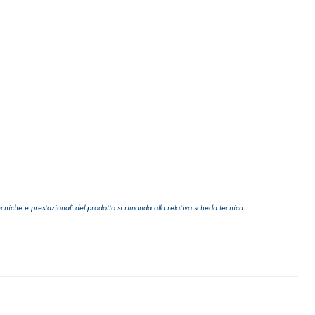
ecniche e prestazionali del prodotto si rimanda alla relativa scheda tecnica.
TRE
 TIPO DEFH1IR