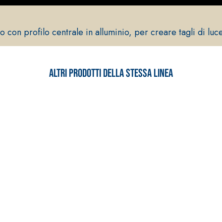
so con profilo centrale in alluminio, per creare tagli di luc
Altri prodotti della stessa linea