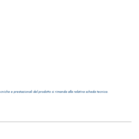
ecniche e prestazionali del prodotto si rimanda alla relativa scheda tecnica.
TRE
 TIPO DEFH1IR