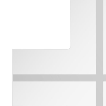
Sistema POSA PAVIMENTI E RIVESTIMENTI
AQUAZIP
– IMP
®
AQUAZIP ONE PRO
Guaina impermeabilizzante elastica monocompo
cementizia