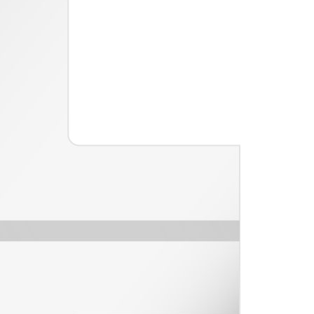
ERMEABILIZZANTI
Sistema FASSACOLOUR
P
®
SICURA G3
nente polimero
Idropittura decorativa ul