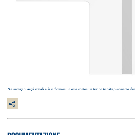
*Le immagini degli imballi e le indicazioni in esse contenute hanno finalità puramente illus
Sistema INTONACATURA E COSTRUZIONE
PRODOTTI A B
KB 13 EVOLUTION