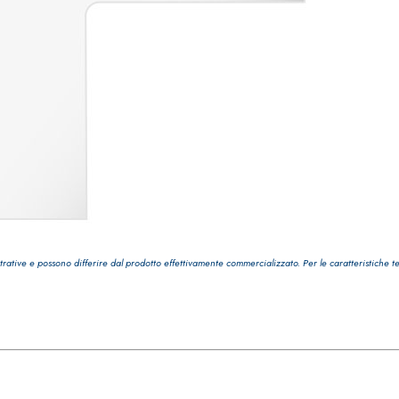
trative e possono differire dal prodotto effettivamente commercializzato. Per le caratteristiche t
ASE CALCE AEREA
Sistema GYPSOTECH
LAS
®
®
GYPSOTECH
GypsoLIGNUM