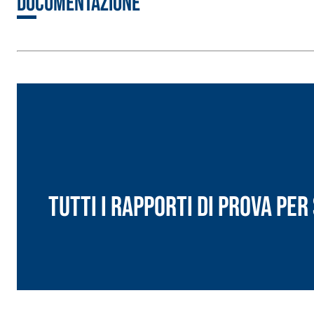
Documentazione
Intonaco di fondo bianco fibrorinforzato a base d
interni ed esterni
Tutti i rapporti di prova pe