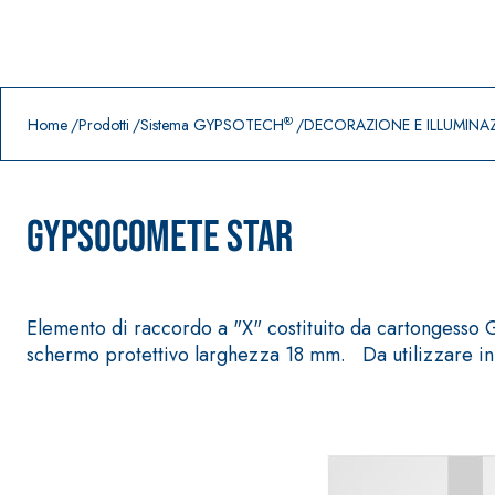
Prodotti in primo piano
download
home
®
Home
Prodotti
Sistema GYPSOTECH
DECORAZIONE E ILLUMINA
GypsoCOMETE Star
Elemento di raccordo a "X" costituito da cartongesso 
schermo protettivo larghezza 18 mm. Da utilizzare in 