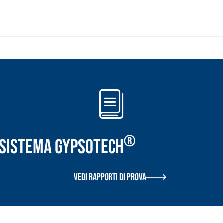
i calce aerea, per
Lastra in cartongesso
®
r Sistema GYPSOTECH
Vedi rapporti di prova