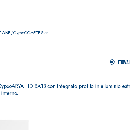
ZIONE
GypsoCOMETE Star
Trova 
GypsoARYA HD BA13 con integrato profilo in alluminio est
interno.