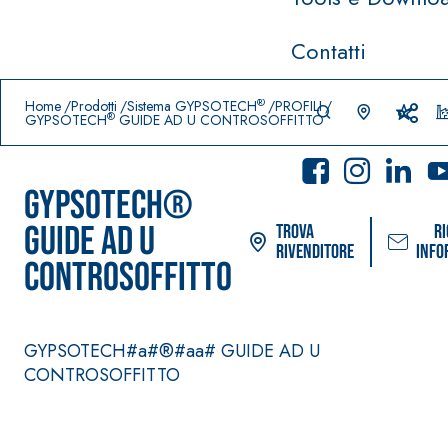
Contatti
Prodotti in primo piano
download
home
®
Home
Prodotti
Sistema GYPSOTECH
PROFILI
®
GYPSOTECH
GUIDE AD U CONTROSOFFITTO
GYPSOTECH®
GUIDE AD U
Trova
Ri
rivenditore
info
CONTROSOFFITTO
GYPSOTECH#a#®#aa# GUIDE AD U
Sistema POSA PAVIMENTI E
Sistema FAS
CONTROSOFFITTO
RIVESTIMENTI
PITTURE
AQUAZIP
– IMPERMEABILIZZANTI
®
SICURA G3
AQUAZIP ONE PRO
Idropittura 