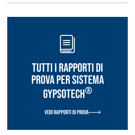
speciali leganti
base di ani
solfatoresistenti, polimero-
alta conduci
modificata, tixotropica,
la realizzaz
fibrorinforzata, per la
radianti a b
passivazione, riparazione,
ambienti int
rasatura e protezione di
strutture in calcestruzzo
Tutti i rapporti di
prova per Sistema
®
GYPSOTECH
Sistema ISOLAMENTO TERMICO
®
FASSATHERM
Vedi rapporti di prova
COLLANTI E RASANTI
A 96 RESPHIRA
Collante-rasante alleggerito,