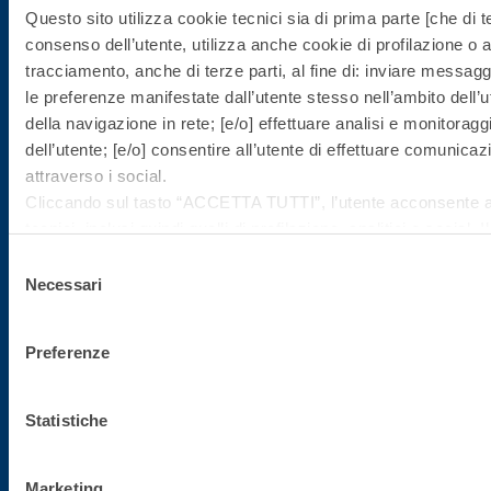
Questo sito utilizza cookie tecnici sia di prima parte [che di te
31027 Spresiano (TV)
consenso dell’utente, utilizza anche cookie di profilazione o al
Tel. +39.0422.7222
tracciamento, anche di terze parti, al fine di: inviare messaggi
Fax +39.0422.887509
le preferenze manifestate dall’utente stesso nell’ambito dell’ut
Gestione ordini - 800.333.435
della navigazione in rete; [e/o] effettuare analisi e monitora
Assistenza attrezzature - 800.353.637
dell’utente; [e/o] consentire all’utente di effettuare comunicazi
attraverso i social.
Cliccando sul tasto “
ACCETTA TUTTI
”, l’utente acconsente al
C.F./P.IVA
tecnici, inclusi quindi quelli di profilazione, analitici e social.
02015890268
può essere revocato in qualsiasi momento.
Selezione
Se l’utente desidera gestire le proprie preferenze può cliccar
Necessari
del
sinistra (accessibile in ogni momento dal sito).
consenso
Cap. Soc.
Per sapere di più sui cookie che usiamo può accedere alla
C
Preferenze
€ 50.000.000,00
Cliccando sul bottone "RIFIUTA" l’utente non presta il consen
richiedono il consenso, mantenendo le impostazioni di default
attivi).
Statistiche
Reg. Impr.
TV 02015890268
Marketing