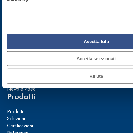
Mondo Fassa
Azienda
Sostenibilità
Accetta tutti
FassAcademy
Accetta selezionati
FassArchitettura
Fassa per la Cultura
Fassa per lo Sport
Rifiuta
News e video
Prodotti
Prodotti
Soluzioni
Certificazioni
Referenze