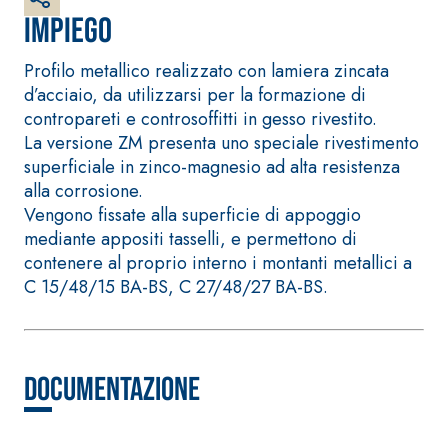
Intonaco di fondo bianco
Impiego
fibrorinforzato a base di
calce aerea, per interni ed
Profilo metallico realizzato con lamiera zincata
esterni
d’acciaio, da utilizzarsi per la formazione di
contropareti e controsoffitti in gesso rivestito.
La versione ZM presenta uno speciale rivestimento
superficiale in zinco-magnesio ad alta resistenza
alla corrosione.
Vengono fissate alla superficie di appoggio
mediante appositi tasselli, e permettono di
contenere al proprio interno i montanti metallici a
C 15/48/15 BA-BS, C 27/48/27 BA-BS.
Sistema RIPRISTINO DEL
Sistema POSA
CALCESTRUZZO
RIVESTIMENT
Documentazione
PRODOTTI TIXOTROPICI
FASSAFLOOR
GEOACTIVE R4 40
FASSAFLOOR 
Malta rapida contenente
Lisciatura a