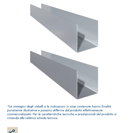
Guaina impermeabilizzante
opaca ad el
elastica monocomponente
interni
polimero cementizia
Sistema INTONACATURA E
Sistema GY
*Le immagini degli imballi e le indicazioni in esse contenute hanno finalità
COSTRUZIONE
puramente illustrative e possono differire dal prodotto effettivamente
commercializzato. Per le caratteristiche tecniche e prestazionali del prodotto si
GYPSOTECH
PRODOTTI A BASE CALCE AEREA
rimanda alla relativa scheda tecnica.
O DEFH1IR
Lastra in c
KB 13 EVOLUTION