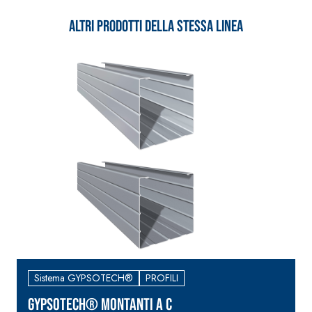
fibrato, con calce idraulica
Altri prodotti della stessa linea
naturale NHL 3,5 e speciali
inerti alleggeriti
Sistema GYPSOTECH®
PROFILI
GYPSOTECH® MONTANTI A C