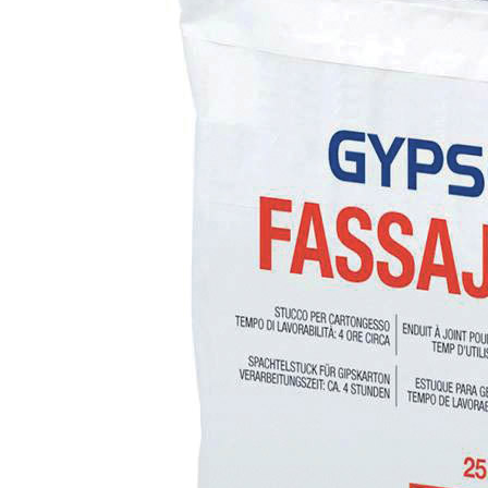
Sistema POSA PAVIMENTI E RIVESTIMENTI
AQUAZIP
– IMP
®
AQUAZIP ONE PRO
Guaina impermeabilizzante elastica monocompo
cementizia