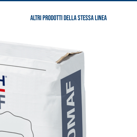
Altri prodotti della stessa linea
 E RASANTI
draulica naturale NHL 3,5