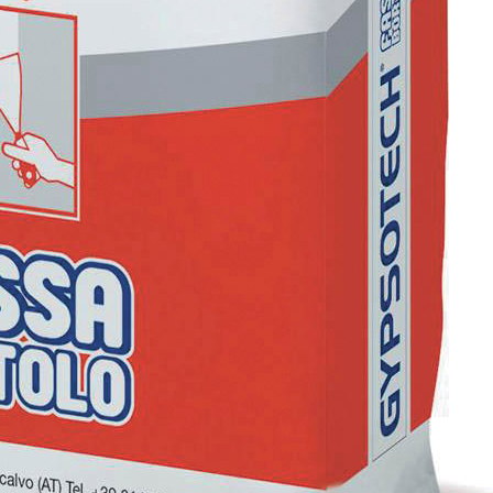
ASE CALCE AEREA
Sistema GYPSOTECH
LAS
®
®
GYPSOTECH
GypsoLIGNUM