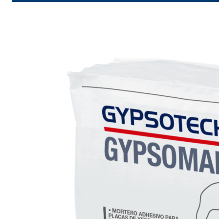
Sistema ISOLAMENTO TERMICO FASSATHERM
COLLANTI
®
A 96 RESPHIRA
Collante-rasante alleggerito, fibrato, con calce i