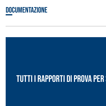
Documentazione
Sistema RIPRISTINO DEL CALCESTRUZZO
PRODOTTI TIXO
GEOACTIVE R4 40
Malta rapida contenente speciali leganti solfatore
modificata, tixotropica, fibrorinforzata, per la p
rasatura e protezione di strutture in calcestruzzo
Tutti i rapporti di prova pe