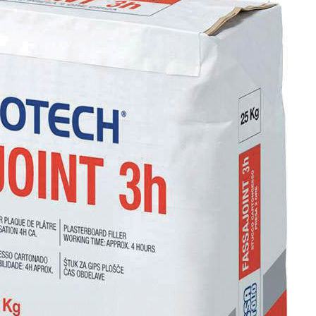
ERMEABILIZZANTI
Sistema FASSACOLOUR
P
®
SICURA G3
nente polimero
Idropittura decorativa ul