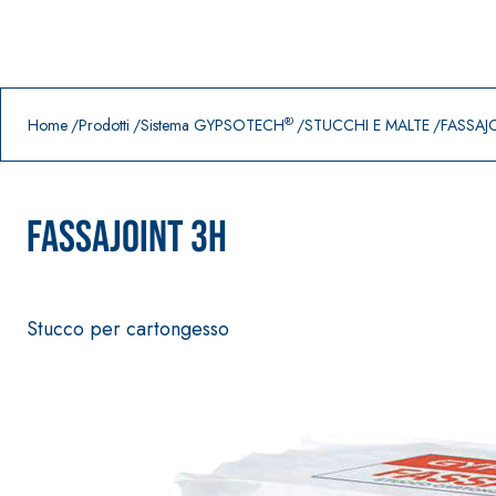
Prodotti in primo piano
download
home
®
Home
Prodotti
Sistema GYPSOTECH
STUCCHI E MALTE
FASSAJ
FASSAJOINT 3H
Stucco per cartongesso