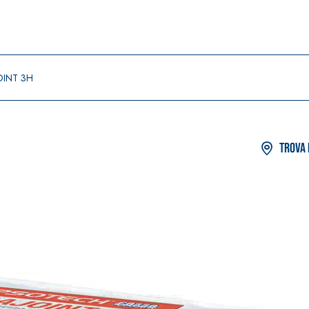
OINT 3H
Trova 