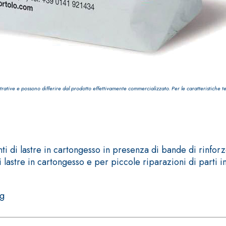
i calce aerea, per
Lastra in cartongesso
trative e possono differire dal prodotto effettivamente commercializzato. Per le caratteristiche t
 di lastre in cartongesso in presenza di bande di rinforz
i lastre in cartongesso e per piccole riparazioni di parti
kg