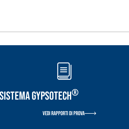
TROPICI
Sistema POSA PAVIMENTI E R
FASSAFLOOR LA 8.30
sistenti, polimero-
Lisciatura autolivellante 
assivazione, riparazione,
termica per la realizzazi
ambienti interni.
®
r Sistema GYPSOTECH
Vedi rapporti di prova